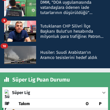
DMM, "DOA uygulamasında
vatandaşlara ödenen iade
tutarlarının düşürüldüğü"
iddiasını yalanladı
9
Tutuklanan CHP Silivri İlçe
Başkanı Bulut'un hesabında
milyonluk para trafiğine: Patron
talimat verdi, ben gönderdim
10
Husiler: Suudi Arabistan'ın
Aramco tesislerini hedef aldık
Süper Lig Puan Durumu
Süper Lig
#
Takım
O
P