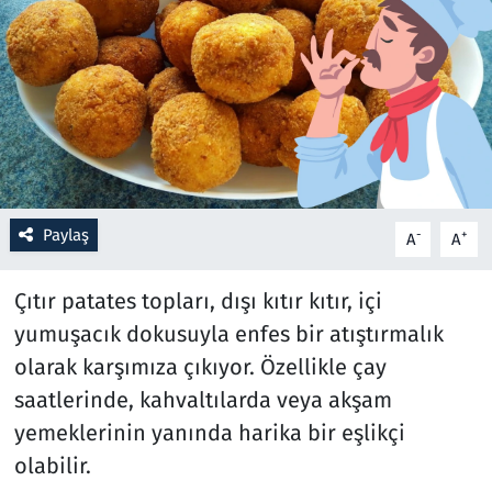
Resmi İlanlar
Rüya Tabirleri
Sağlık
Savunma Sanayi
Paylaş
-
+
A
A
Seçim 2023
Çıtır patates topları, dışı kıtır kıtır, içi
Spor
yumuşacık dokusuyla enfes bir atıştırmalık
olarak karşımıza çıkıyor. Özellikle çay
Teknoloji ve Bilim
saatlerinde, kahvaltılarda veya akşam
yemeklerinin yanında harika bir eşlikçi
Televizyon
olabilir.