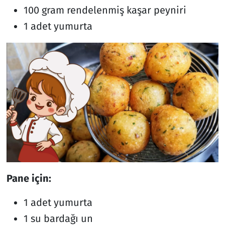
100 gram rendelenmiş kaşar peyniri
1 adet yumurta
Pane için:
1 adet yumurta
1 su bardağı un