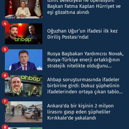
İzmit Belediyesi'ne operasyon!
Başkan Fatma Kaplan Hürriyet ve
eşi gözaltına alındı
4
Oğuzhan Uğur’un ifadesi ilk kez
Diriliş Postası'nda!
5
Rusya Başbakan Yardımcısı Novak,
Rusya-Türkiye enerji ortaklığının
stratejik nitelikte olduğunu
belirtti
6
Ahbap soruşturmasında ifadeler
birbirine girdi: Dokuz şüphelinin
ifadelerinden ortaya çıkan tablo
şok etti
7
Ankara'da bir kişinin 2 milyon
lirasını gasp eden şüpheliler
Kırıkkale'de yakalandı
8