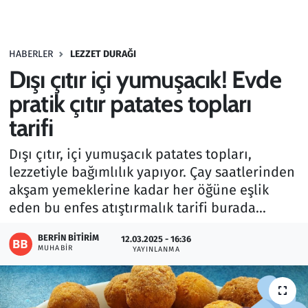
Gündem
HABERLER
LEZZET DURAĞI
Haber
Dışı çıtır içi yumuşacık! Evde
Kültür Sanat
pratik çıtır patates topları
tarifi
Kurumsal Haberler
Dışı çıtır, içi yumuşacık patates topları,
Lezzet Durağı
lezzetiyle bağımlılık yapıyor. Çay saatlerinden
akşam yemeklerine kadar her öğüne eşlik
Memur ve Kamu
eden bu enfes atıştırmalık tarifi burada...
Otomobil
BERFIN BITIRIM
12.03.2025 - 16:36
MUHABIR
YAYINLANMA
Oyun
Ramazan