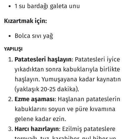
1 su bardağı galeta unu
Kızartmak için:
Bolca sıvı yağ
YAPILIŞI
Patatesleri haşlayın
: Patatesleri iyice
yıkadıktan sonra kabuklarıyla birlikte
haşlayın. Yumuşayana kadar kaynatın
(yaklaşık 20-25 dakika).
Ezme aşaması
: Haşlanan patateslerin
kabuklarını soyun ve püre kıvamına
gelene kadar ezin.
Harcı hazırlayın
: Ezilmiş patateslere
tereyağı, tuz, karabiber, pul biber ve