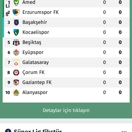
Amed
0
0
1
Erzurumspor FK
0
0
2
Başakşehir
0
0
3
Kocaelispor
0
0
4
Beşiktaş
0
0
5
Eyüpspor
0
0
6
Galatasaray
0
0
7
Çorum FK
0
0
8
Gaziantep FK
0
0
9
Alanyaspor
0
0
10
Detaylar için tıklayın