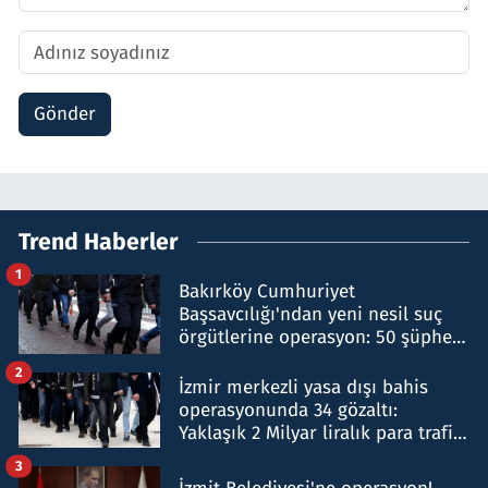
Gönder
Trend Haberler
1
Bakırköy Cumhuriyet
Başsavcılığı'ndan yeni nesil suç
örgütlerine operasyon: 50 şüpheli
hakkında gözaltı kararı
2
İzmir merkezli yasa dışı bahis
operasyonunda 34 gözaltı:
Yaklaşık 2 Milyar liralık para trafiği
tespit edildi
3