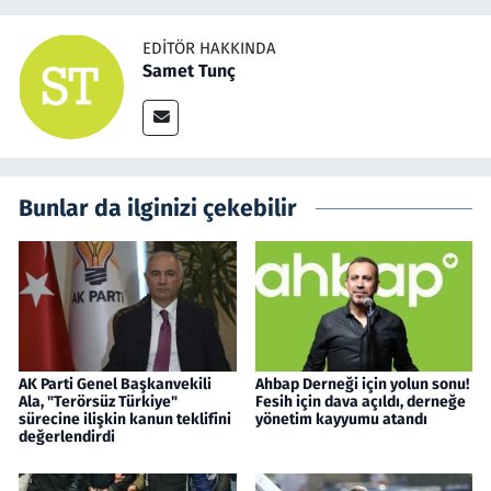
EDITÖR HAKKINDA
Samet Tunç
Bunlar da ilginizi çekebilir
AK Parti Genel Başkanvekili
Ahbap Derneği için yolun sonu!
Ala, "Terörsüz Türkiye"
Fesih için dava açıldı, derneğe
sürecine ilişkin kanun teklifini
yönetim kayyumu atandı
değerlendirdi