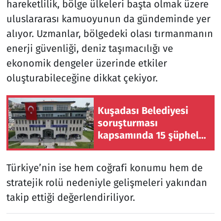
hareketlilik, bölge ülkeleri başta olmak üzere
uluslararası kamuoyunun da gündeminde yer
alıyor. Uzmanlar, bölgedeki olası tırmanmanın
enerji güvenliği, deniz taşımacılığı ve
ekonomik dengeler üzerinde etkiler
oluşturabileceğine dikkat çekiyor.
Kuşadası Belediyesi
soruşturması
kapsamında 15 şüpheli
gözaltına alındı: 7
kişinin araması devam
Türkiye’nin ise hem coğrafi konumu hem de
ediyor
stratejik rolü nedeniyle gelişmeleri yakından
takip ettiği değerlendiriliyor.