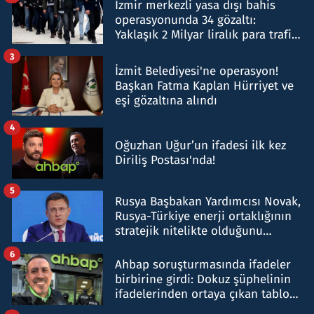
İzmir merkezli yasa dışı bahis
operasyonunda 34 gözaltı:
Yaklaşık 2 Milyar liralık para trafiği
tespit edildi
3
İzmit Belediyesi'ne operasyon!
Başkan Fatma Kaplan Hürriyet ve
eşi gözaltına alındı
4
Oğuzhan Uğur’un ifadesi ilk kez
Diriliş Postası'nda!
5
Rusya Başbakan Yardımcısı Novak,
Rusya-Türkiye enerji ortaklığının
stratejik nitelikte olduğunu
belirtti
6
Ahbap soruşturmasında ifadeler
birbirine girdi: Dokuz şüphelinin
ifadelerinden ortaya çıkan tablo
şok etti