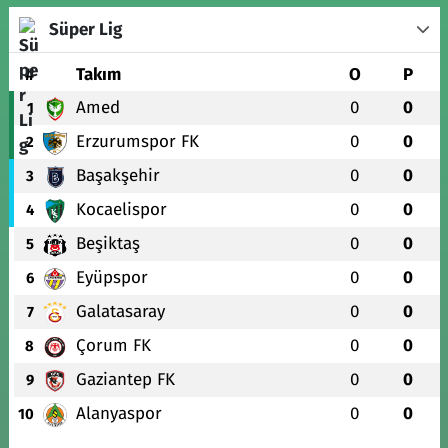
Süper Lig
#
Takım
O
P
Amed
0
0
1
Erzurumspor FK
0
0
2
Başakşehir
0
0
3
Kocaelispor
0
0
4
Beşiktaş
0
0
5
Eyüpspor
0
0
6
Galatasaray
0
0
7
Çorum FK
0
0
8
Gaziantep FK
0
0
9
Alanyaspor
0
0
10