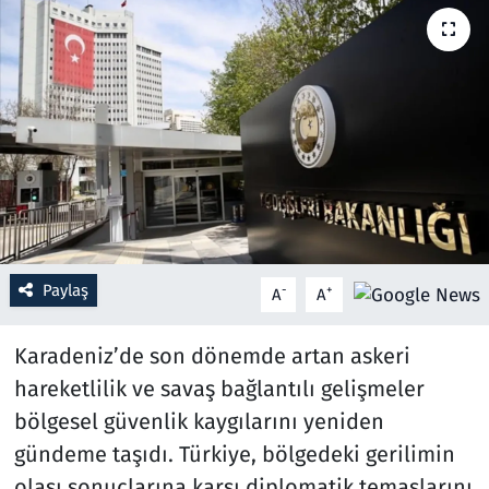
Resmi İlanlar
Rüya Tabirleri
Sağlık
Savunma Sanayi
Seçim 2023
Paylaş
-
+
A
A
Spor
Karadeniz’de son dönemde artan askeri
Teknoloji ve Bilim
hareketlilik ve savaş bağlantılı gelişmeler
bölgesel güvenlik kaygılarını yeniden
Televizyon
gündeme taşıdı. Türkiye, bölgedeki gerilimin
olası sonuçlarına karşı diplomatik temaslarını