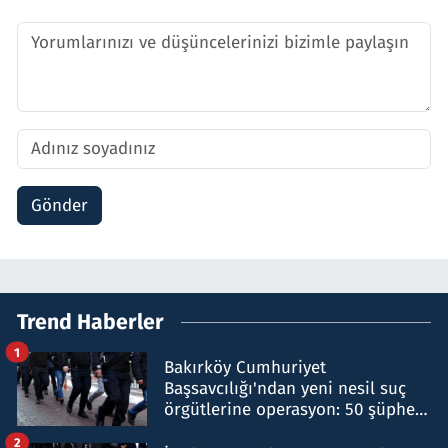
Gönder
Trend Haberler
1
Bakırköy Cumhuriyet
Başsavcılığı'ndan yeni nesil suç
örgütlerine operasyon: 50 şüpheli
hakkında gözaltı kararı
2