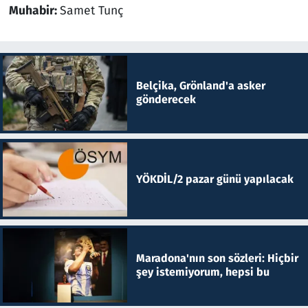
Muhabir:
Samet Tunç
Belçika, Grönland'a asker
gönderecek
YÖKDİL/2 pazar günü yapılacak
Maradona'nın son sözleri: Hiçbir
şey istemiyorum, hepsi bu