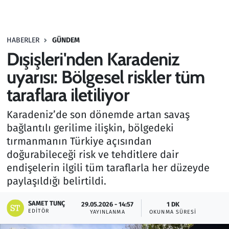
Gündem
HABERLER
GÜNDEM
Haber
Dışişleri'nden Karadeniz
Kültür Sanat
uyarısı: Bölgesel riskler tüm
taraflara iletiliyor
Kurumsal Haberler
Karadeniz’de son dönemde artan savaş
Lezzet Durağı
bağlantılı gerilime ilişkin, bölgedeki
tırmanmanın Türkiye açısından
Memur ve Kamu
doğurabileceği risk ve tehditlere dair
endişelerin ilgili tüm taraflarla her düzeyde
Otomobil
paylaşıldığı belirtildi.
Oyun
SAMET TUNÇ
29.05.2026 - 14:57
1 DK
EDITÖR
YAYINLANMA
OKUNMA SÜRESI
Ramazan