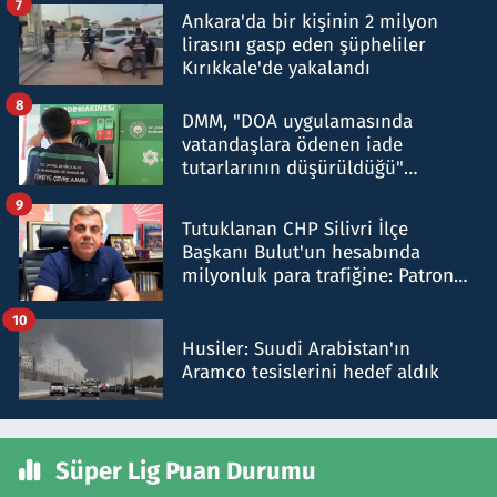
7
Ankara'da bir kişinin 2 milyon
lirasını gasp eden şüpheliler
Kırıkkale'de yakalandı
8
DMM, "DOA uygulamasında
vatandaşlara ödenen iade
tutarlarının düşürüldüğü"
iddiasını yalanladı
9
Tutuklanan CHP Silivri İlçe
Başkanı Bulut'un hesabında
milyonluk para trafiğine: Patron
talimat verdi, ben gönderdim
10
Husiler: Suudi Arabistan'ın
Aramco tesislerini hedef aldık
Süper Lig Puan Durumu