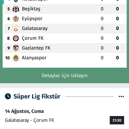
Beşiktaş
0
0
5
Eyüpspor
0
0
6
Galatasaray
0
0
7
Çorum FK
0
0
8
Gaziantep FK
0
0
9
Alanyaspor
0
0
10
Detaylar için tıklayın
Süper Lig Fikstür
14 Ağustos, Cuma
Galatasaray - Çorum FK
21:30