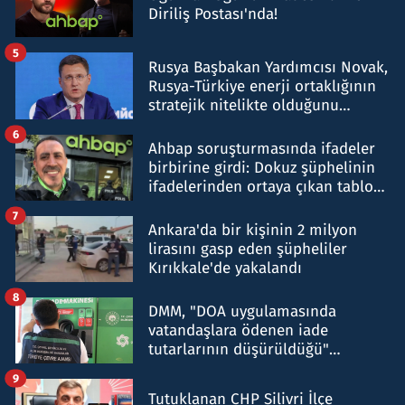
Diriliş Postası'nda!
5
Rusya Başbakan Yardımcısı Novak,
Rusya-Türkiye enerji ortaklığının
stratejik nitelikte olduğunu
belirtti
6
Ahbap soruşturmasında ifadeler
birbirine girdi: Dokuz şüphelinin
ifadelerinden ortaya çıkan tablo
şok etti
7
Ankara'da bir kişinin 2 milyon
lirasını gasp eden şüpheliler
Kırıkkale'de yakalandı
8
DMM, "DOA uygulamasında
vatandaşlara ödenen iade
tutarlarının düşürüldüğü"
iddiasını yalanladı
9
Tutuklanan CHP Silivri İlçe