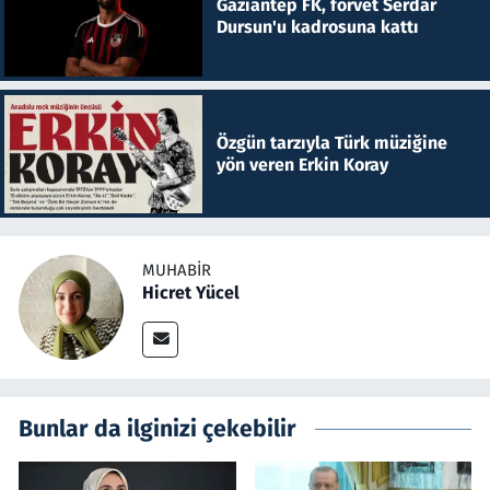
Gaziantep FK, forvet Serdar
Dursun'u kadrosuna kattı
Özgün tarzıyla Türk müziğine
yön veren Erkin Koray
MUHABIR
Hicret Yücel
Bunlar da ilginizi çekebilir