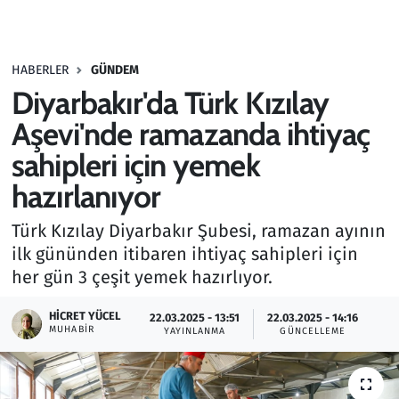
Gündem
HABERLER
GÜNDEM
Haber
Diyarbakır'da Türk Kızılay
Kültür Sanat
Aşevi'nde ramazanda ihtiyaç
sahipleri için yemek
Kurumsal Haberler
hazırlanıyor
Lezzet Durağı
Türk Kızılay Diyarbakır Şubesi, ramazan ayının
ilk gününden itibaren ihtiyaç sahipleri için
Memur ve Kamu
her gün 3 çeşit yemek hazırlıyor.
Otomobil
HICRET YÜCEL
22.03.2025 - 13:51
22.03.2025 - 14:16
MUHABIR
YAYINLANMA
GÜNCELLEME
Oyun
Ramazan