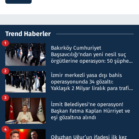
Trend Haberler
1
Bakırköy Cumhuriyet
Başsavcılığı'ndan yeni nesil suç
örgütlerine operasyon: 50 şüpheli
hakkında gözaltı kararı
2
İzmir merkezli yasa dışı bahis
operasyonunda 34 gözaltı:
Yaklaşık 2 Milyar liralık para trafiği
tespit edildi
3
İzmit Belediyesi'ne operasyon!
Başkan Fatma Kaplan Hürriyet ve
eşi gözaltına alındı
4
Oğuzhan Uğur’un ifadesi ilk kez