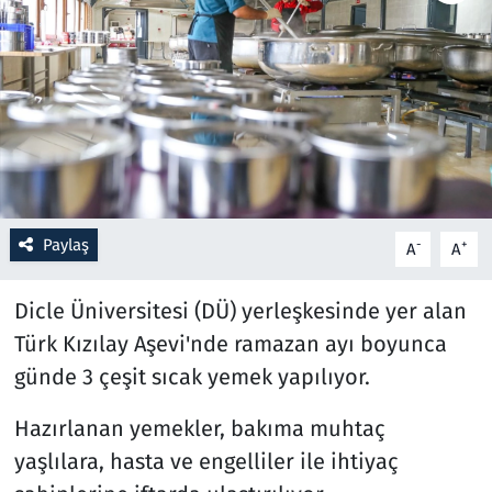
Resmi İlanlar
Rüya Tabirleri
Sağlık
Savunma Sanayi
Paylaş
-
+
A
A
Seçim 2023
Dicle Üniversitesi (DÜ) yerleşkesinde yer alan
Spor
Türk Kızılay Aşevi'nde ramazan ayı boyunca
günde 3 çeşit sıcak yemek yapılıyor.
Teknoloji ve Bilim
Hazırlanan yemekler, bakıma muhtaç
Televizyon
yaşlılara, hasta ve engelliler ile ihtiyaç