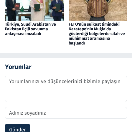
Türkiye, Suudi Arabistan ve
FETÖ'nün suikast timindeki
Pakistan üçlü savunma
Karatepe'nin Muğla'da
anlaşması imzaladı
gösterdiği bölgelerde silah ve
mühimmat aramasına
başlandı
Yorumlar
Gönder