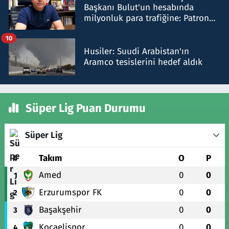
Başkanı Bulut'un hesabında
milyonluk para trafiğine: Patron
talimat verdi, ben gönderdim
10
Husiler: Suudi Arabistan'ın
Aramco tesislerini hedef aldık
Süper Lig Puan Durumu
Süper Lig
#
Takım
O
P
Amed
0
0
1
Erzurumspor FK
0
0
2
Başakşehir
0
0
3
Kocaelispor
0
0
4