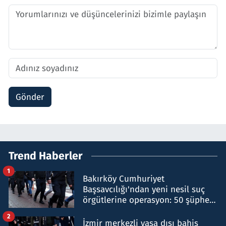
Gönder
Trend Haberler
1
Bakırköy Cumhuriyet
Başsavcılığı'ndan yeni nesil suç
örgütlerine operasyon: 50 şüpheli
hakkında gözaltı kararı
2
İzmir merkezli yasa dışı bahis