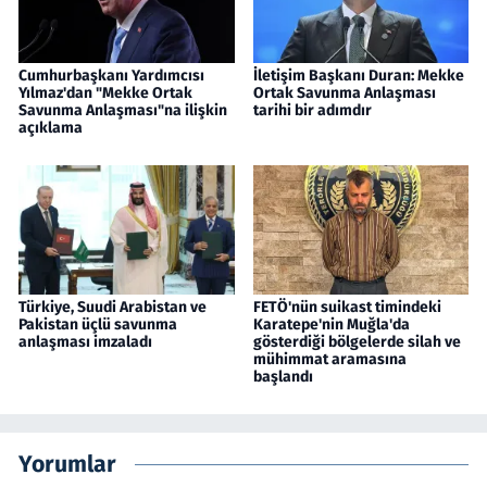
Cumhurbaşkanı Yardımcısı
İletişim Başkanı Duran: Mekke
Yılmaz'dan "Mekke Ortak
Ortak Savunma Anlaşması
Savunma Anlaşması"na ilişkin
tarihi bir adımdır
açıklama
Türkiye, Suudi Arabistan ve
FETÖ'nün suikast timindeki
Pakistan üçlü savunma
Karatepe'nin Muğla'da
anlaşması imzaladı
gösterdiği bölgelerde silah ve
mühimmat aramasına
başlandı
Yorumlar