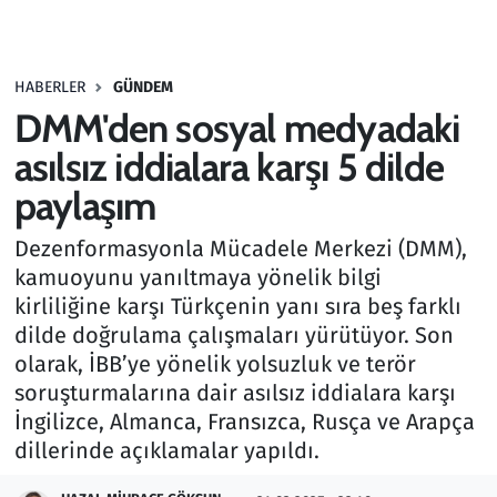
Gündem
HABERLER
GÜNDEM
Haber
DMM'den sosyal medyadaki
Kültür Sanat
asılsız iddialara karşı 5 dilde
paylaşım
Kurumsal Haberler
Dezenformasyonla Mücadele Merkezi (DMM),
Lezzet Durağı
kamuoyunu yanıltmaya yönelik bilgi
kirliliğine karşı Türkçenin yanı sıra beş farklı
Memur ve Kamu
dilde doğrulama çalışmaları yürütüyor. Son
olarak, İBB’ye yönelik yolsuzluk ve terör
Otomobil
soruşturmalarına dair asılsız iddialara karşı
İngilizce, Almanca, Fransızca, Rusça ve Arapça
Oyun
dillerinde açıklamalar yapıldı.
Ramazan