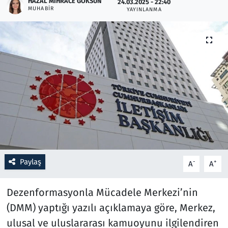
HAZAL MIHRACE GÖKSUN
24.03.2025 - 22:40
MUHABIR
YAYINLANMA
Resmi İlanlar
Rüya Tabirleri
Sağlık
Savunma Sanayi
Seçim 2023
Spor
Paylaş
-
+
A
A
Teknoloji ve Bilim
Dezenformasyonla Mücadele Merkezi’nin
Televizyon
(DMM) yaptığı yazılı açıklamaya göre, Merkez,
ulusal ve uluslararası kamuoyunu ilgilendiren