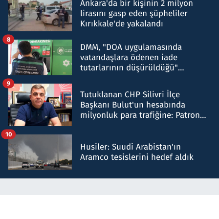
Ankara'da bir kişinin 2 milyon
lirasını gasp eden şüpheliler
Kırıkkale'de yakalandı
8
DMM, "DOA uygulamasında
vatandaşlara ödenen iade
tutarlarının düşürüldüğü"
iddiasını yalanladı
9
Tutuklanan CHP Silivri İlçe
Başkanı Bulut'un hesabında
milyonluk para trafiğine: Patron
talimat verdi, ben gönderdim
10
Husiler: Suudi Arabistan'ın
Aramco tesislerini hedef aldık