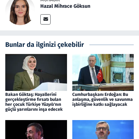
Hazal Mihrace Göksun
Bunlar da ilginizi çekebilir
Bakan Göktaş: Hayallerini
Cumhurbaşkanı Erdoğan: Bu
gerçekleştirme fırsatı bulan
anlaşma, güvenlik ve savunma
her çocuk Türkiye Yüzyılı'nın
işbirliğine katkı sağlayacak
güçlü yarınlarını inşa edecek