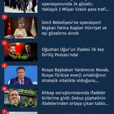
operasyonunda 34 gözaltı:
Yaklaşık 2 Milyar liralık para trafiği
tespit edildi
3
İzmit Belediyesi'ne operasyon!
Başkan Fatma Kaplan Hürriyet ve
eşi gözaltına alındı
4
Oğuzhan Uğur’un ifadesi ilk kez
Diriliş Postası'nda!
5
Rusya Başbakan Yardımcısı Novak,
Rusya-Türkiye enerji ortaklığının
stratejik nitelikte olduğunu
belirtti
6
Ahbap soruşturmasında ifadeler
birbirine girdi: Dokuz şüphelinin
ifadelerinden ortaya çıkan tablo
şok etti
7