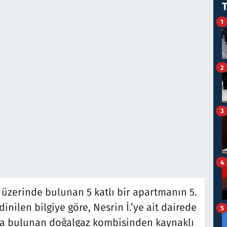
1
2
3
4
 üzerinde bulunan 5 katlı bir apartmanın 5.
inilen bilgiye göre, Nesrin İ.’ye ait dairede
5
da bulunan doğalgaz kombisinden kaynaklı