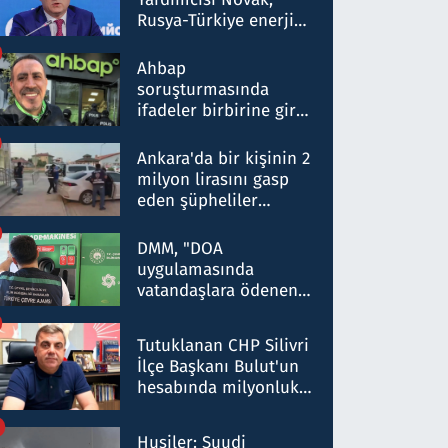
Rusya-Türkiye enerji
ortaklığının stratejik
nitelikte olduğunu
Ahbap
belirtti
soruşturmasında
ifadeler birbirine girdi:
Dokuz şüphelinin
ifadelerinden ortaya
Ankara'da bir kişinin 2
çıkan tablo şok etti
milyon lirasını gasp
eden şüpheliler
Kırıkkale'de yakalandı
DMM, "DOA
uygulamasında
vatandaşlara ödenen
iade tutarlarının
düşürüldüğü" iddiasını
Tutuklanan CHP Silivri
yalanladı
İlçe Başkanı Bulut'un
hesabında milyonluk
para trafiğine: Patron
talimat verdi, ben
Husiler: Suudi