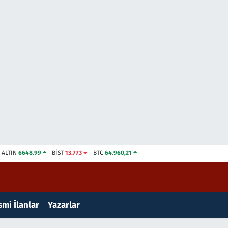
ALTIN
6648.99
BİST
13.773
BTC
64.960,21
mi İlanlar
Yazarlar