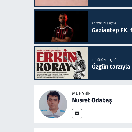
EDITÖRÜN SEÇTIĞI
Gaziantep FK, 
EDITÖRÜN SEÇTIĞI
Özgün tarzıyla
MUHABIR
Nusret Odabaş