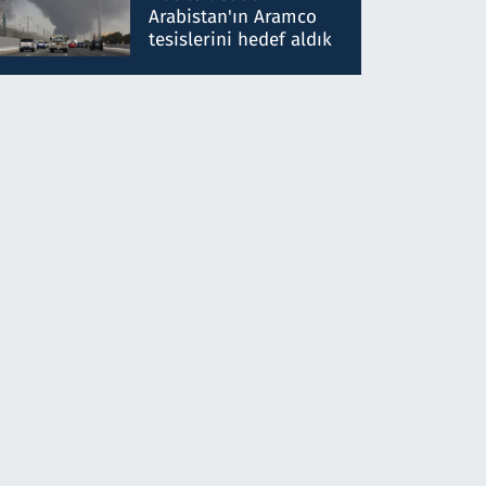
gönderdim
Arabistan'ın Aramco
tesislerini hedef aldık