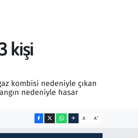
 kişi
lgaz kombisi nedeniyle çıkan
yangın nedeniyle hasar
-
+
A
A