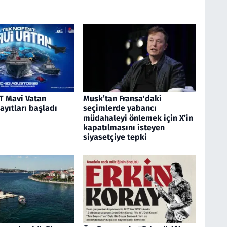
 Mavi Vatan
Musk’tan Fransa'daki
kayıtları başladı
seçimlerde yabancı
müdahaleyi önlemek için X’in
kapatılmasını isteyen
siyasetçiye tepki