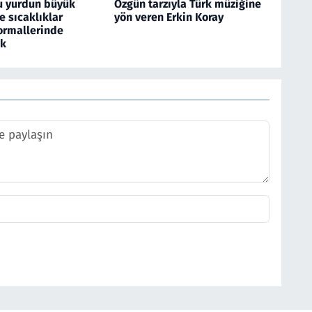
u yurdun büyük
Özgün tarzıyla Türk müziğine
 sıcaklıklar
yön veren Erkin Koray
rmallerinde
ek