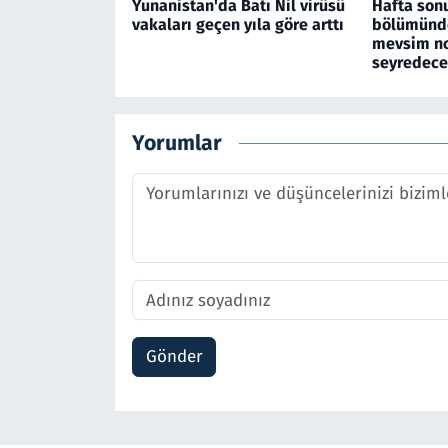
Yunanistan'da Batı Nil virüsü
Hafta son
vakaları geçen yıla göre arttı
bölümünde
mevsim no
seyredec
Yorumlar
Gönder