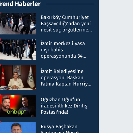
Trend Haberler
Bakırköy Cumhuriyet
Başsavcılığı'ndan yeni
nesil suç örgütlerine
operasyon: 50 şüpheli
hakkında gözaltı kararı
İzmir merkezli yasa
dışı bahis
operasyonunda 34
gözaltı: Yaklaşık 2
Milyar liralık para
İzmit Belediyesi'ne
trafiği tespit edildi
operasyon! Başkan
Fatma Kaplan Hürriyet
ve eşi gözaltına alındı
Oğuzhan Uğur’un
ifadesi ilk kez Diriliş
Postası'nda!
Rusya Başbakan
Yardımcısı Novak,