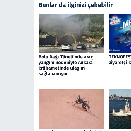
Bunlar da ilginizi çekebilir
Bolu Dağı Tüneli'nde araç
TEKNOFEST
yangını nedeniyle Ankara
ziyaretçi 
istikametinde ulaşım
sağlanamıyor