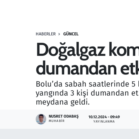
Resmi İlanlar
Rüya Tabirleri
HABERLER
GÜNCEL
Doğalgaz kombi
Sağlık
dumandan etk
Savunma Sanayi
Seçim 2023
Bolu’da sabah saatlerinde 5 
yangında 3 kişi dumandan et
Spor
meydana geldi.
Teknoloji ve Bilim
NUSRET ODABAŞ
10.12.2024 - 09:49
MUHABIR
YAYINLANMA
Televizyon