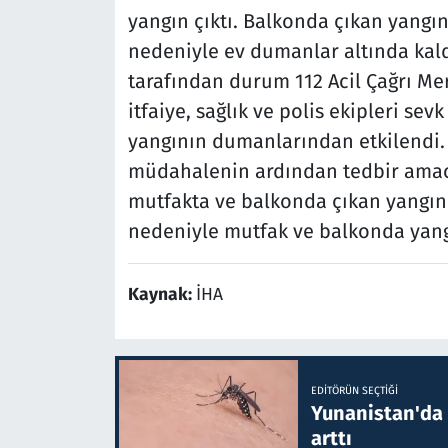
yangın çıktı. Balkonda çıkan yangın
nedeniyle ev dumanlar altında kaldı
tarafından durum 112 Acil Çağrı Mer
itfaiye, sağlık ve polis ekipleri sev
yangının dumanlarından etkilendi. 3 
müdahalenin ardından tedbir amacıyl
mutfakta ve balkonda çıkan yangını
nedeniyle mutfak ve balkonda yang
Kaynak:
İHA
EDITÖRÜN SEÇTIĞI
Yunanistan'da B
arttı