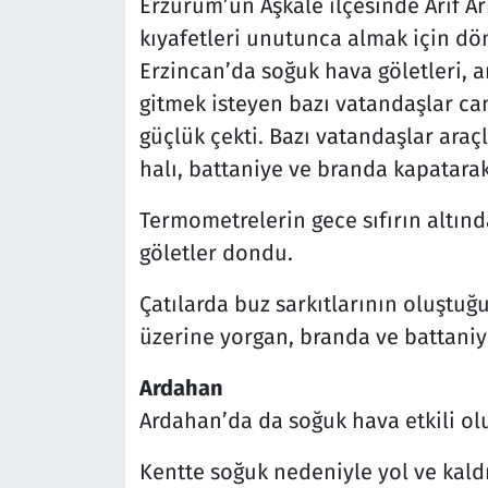
Erzurum’un Aşkale ilçesinde Arif Ar
kıyafetleri unutunca almak için d
Erzincan’da soğuk hava göletleri, a
gitmek isteyen bazı vatandaşlar ca
güçlük çekti. Bazı vatandaşlar araçl
halı, battaniye ve branda kapatara
Termometrelerin gece sıfırın altında
göletler dondu.
Çatılarda buz sarkıtlarının oluştuğ
üzerine yorgan, branda ve battaniy
Ardahan
Ardahan’da da soğuk hava etkili ol
Kentte soğuk nedeniyle yol ve kald