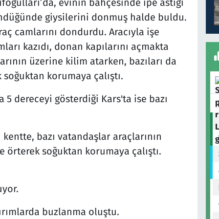
ifoğulları’da, evinin bahçesinde ipe astığı
öndüğünde giysilerini donmuş halde buldu.
raç camlarını dondurdu. Aracıyla işe
mları kazıdı, donan kapılarını açmakta
arının üzerine kilim atarken, bazıları da
k soğuktan korumaya çalıştı.
 5 dereceyi gösterdiği Kars'ta ise bazı
u kentte, bazı vatandaşlar araçlarının
e örterek soğuktan korumaya çalıştı.
uyor.
ırımlarda buzlanma oluştu.