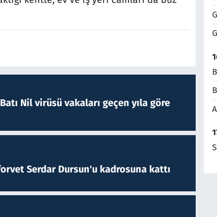
G
G
1
B
B
atı Nil virüsü vakaları geçen yıla göre
A
1
S
forvet Serdar Dursun'u kadrosuna kattı