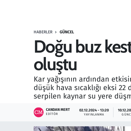
Resmi İlanlar
Rüya Tabirleri
HABERLER
GÜNCEL
Doğu buz kesti
Sağlık
oluştu
Savunma Sanayi
Seçim 2023
Kar yağışının ardından etkis
düşük hava sıcaklığı eksi 22 
Spor
serpilen kaynar su yere düş
Teknoloji ve Bilim
CANDAN MERT
02.12.2024 - 13:20
10.12.20
EDITÖR
YAYINLANMA
GÜNC
Televizyon