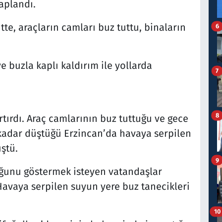
aplandı.
ntte, araçların camları buz tuttu, binaların
6
e buzla kaplı kaldırım ile yollarda
7
8
rtırdı. Araç camlarının buz tuttuğu ve gece
 kadar düştüğü Erzincan’da havaya serpilen
ştü.
9
uğunu göstermek isteyen vatandaşlar
 Havaya serpilen suyun yere buz tanecikleri
10