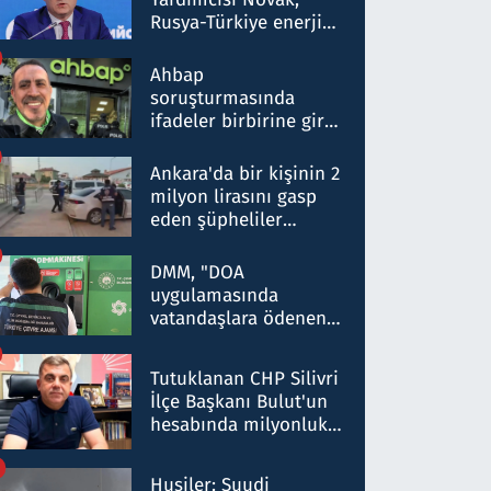
Rusya-Türkiye enerji
ortaklığının stratejik
nitelikte olduğunu
Ahbap
belirtti
soruşturmasında
ifadeler birbirine girdi:
Dokuz şüphelinin
ifadelerinden ortaya
Ankara'da bir kişinin 2
çıkan tablo şok etti
milyon lirasını gasp
eden şüpheliler
Kırıkkale'de yakalandı
DMM, "DOA
uygulamasında
vatandaşlara ödenen
iade tutarlarının
düşürüldüğü" iddiasını
Tutuklanan CHP Silivri
yalanladı
İlçe Başkanı Bulut'un
hesabında milyonluk
para trafiğine: Patron
talimat verdi, ben
Husiler: Suudi