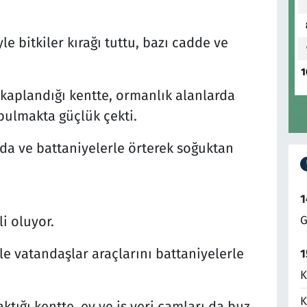
le bitkiler kırağı tuttu, bazı cadde ve
1
 kaplandığı kentte, ormanlık alanlarda
bulmakta güçlük çekti.
nda ve battaniyelerle örterek soğuktan
1
G
i oluyor.
le vatandaşlar araçlarını battaniyelerle
1
K
K
tığı kentte, ev ve iş yeri camları da buz