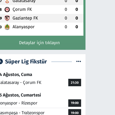
Galatasaray
0
0
7
Çorum FK
0
0
8
Gaziantep FK
0
0
9
Alanyaspor
0
0
0
Detaylar için tıklayın
Süper Lig Fikstür
4 Ağustos, Cuma
alatasaray - Çorum FK
21:30
5 Ağustos, Cumartesi
onyaspor - Rizespor
19:00
asımpaşa - Trabzonspor
19:00