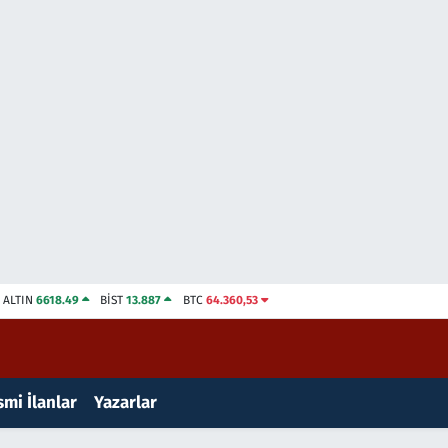
ALTIN
6618.49
BİST
13.887
BTC
64.360,53
mi İlanlar
Yazarlar