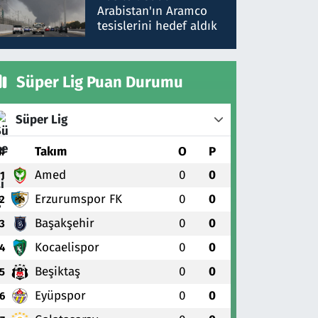
gönderdim
Arabistan'ın Aramco
tesislerini hedef aldık
Süper Lig Puan Durumu
Süper Lig
#
Takım
O
P
Amed
0
0
1
Erzurumspor FK
0
0
2
Başakşehir
0
0
3
Kocaelispor
0
0
4
Beşiktaş
0
0
5
Eyüpspor
0
0
6