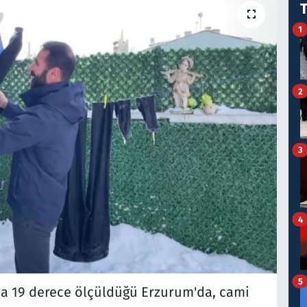
1
2
3
4
5
nda 19 derece ölçüldüğü Erzurum'da, cami