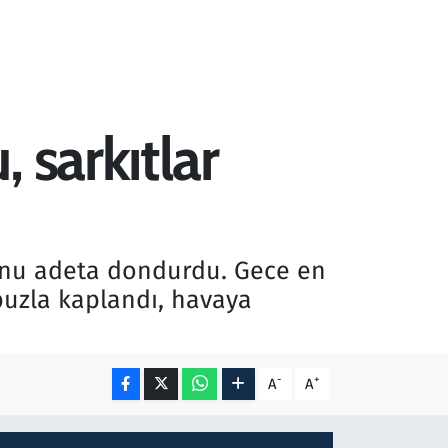
 sarkıtlar
sunu adeta dondurdu. Gece en
 buzla kaplandı, havaya
-
+
A
A