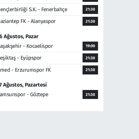
ençlerbirliği S.K. - Fenerbahçe
21:30
aziantep FK - Alanyaspor
21:30
6 Ağustos, Pazar
aşakşehir - Kocaelispor
19:00
eşiktaş - Eyüpspor
21:30
med - Erzurumspor FK
21:30
7 Ağustos, Pazartesi
amsunspor - Göztepe
21:30