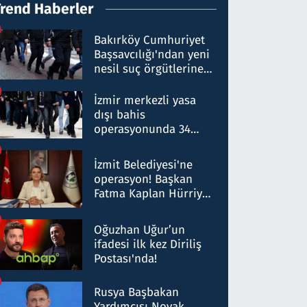
Trend Haberler
Bakırköy Cumhuriyet
Başsavcılığı'ndan yeni
nesil suç örgütlerine
operasyon: 50 şüpheli
hakkında gözaltı kararı
İzmir merkezli yasa
dışı bahis
operasyonunda 34
gözaltı: Yaklaşık 2
Milyar liralık para
İzmit Belediyesi'ne
trafiği tespit edildi
operasyon! Başkan
Fatma Kaplan Hürriyet
ve eşi gözaltına alındı
Oğuzhan Uğur’un
ifadesi ilk kez Diriliş
Postası'nda!
Rusya Başbakan
Yardımcısı Novak,