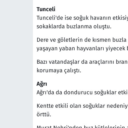
Tunceli
Tunceli'de ise soğuk havanın etkisiy
sokaklarda buzlanma oluştu.
Dere ve göletlerin de kısmen buzla
yaşayan yaban hayvanları yiyecek 
Bazı vatandaşlar da araçlarını bra
korumaya çalıştı.
Ağrı
Ağrı'da da dondurucu soğuklar etkil
Kentte etkili olan soğuklar nedeniy
örttü.
Murat Nehri'nden buz kütlelerinin ak