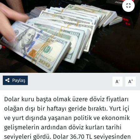
Resmi İlanlar
Rüya Tabirleri
Sağlık
Savunma Sanayi
Seçim 2023
Paylaş
-
+
A
A
Spor
Dolar kuru başta olmak üzere döviz fiyatları
olağan dışı bir haftayı geride bıraktı. Yurt içi
Teknoloji ve Bilim
ve yurt dışında yaşanan politik ve ekonomik
Televizyon
gelişmelerin ardından döviz kurları tarihi
seviyeleri gördü. Dolar 36.70 TL seviyesinden