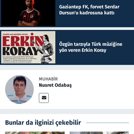
Gaziantep FK, forvet Serdar
Dursun'u kadrosuna kattı
Özgün tarzıyla Türk müziğine
yön veren Erkin Koray
MUHABIR
Nusret Odabaş
Bunlar da ilginizi çekebilir