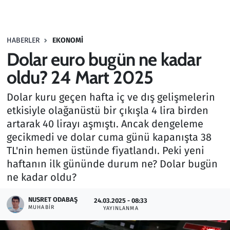
Gündem
HABERLER
EKONOMI
Haber
Dolar euro bugün ne kadar
Kültür Sanat
oldu? 24 Mart 2025
Dolar kuru geçen hafta iç ve dış gelişmelerin
Kurumsal Haberler
etkisiyle olağanüstü bir çıkışla 4 lira birden
artarak 40 lirayı aşmıştı. Ancak dengeleme
Lezzet Durağı
gecikmedi ve dolar cuma günü kapanışta 38
Memur ve Kamu
TL'nin hemen üstünde fiyatlandı. Peki yeni
haftanın ilk gününde durum ne? Dolar bugün
Otomobil
ne kadar oldu?
NUSRET ODABAŞ
Oyun
24.03.2025 - 08:33
MUHABIR
YAYINLANMA
Ramazan