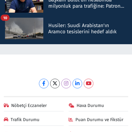
milyonluk para trafiğine: Patron
talimat verdi, ben gönderdim
10
Husiler: Suudi Arabistan'ın
Aramco tesislerini hedef aldık
Nöbetçi Eczaneler
Hava Durumu
Trafik Durumu
Puan Durumu ve Fikstür