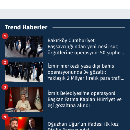
Trend Haberler
1
Bakırköy Cumhuriyet
Başsavcılığı'ndan yeni nesil suç
örgütlerine operasyon: 50 şüpheli
hakkında gözaltı kararı
2
İzmir merkezli yasa dışı bahis
operasyonunda 34 gözaltı:
Yaklaşık 2 Milyar liralık para trafiği
tespit edildi
3
İzmit Belediyesi'ne operasyon!
Başkan Fatma Kaplan Hürriyet ve
eşi gözaltına alındı
4
Oğuzhan Uğur’un ifadesi ilk kez