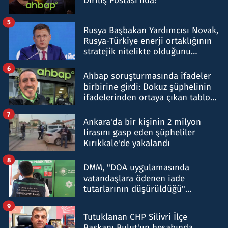
Diriliş Postası'nda!
5
Rusya Başbakan Yardımcısı Novak,
Rusya-Türkiye enerji ortaklığının
stratejik nitelikte olduğunu
belirtti
6
Ahbap soruşturmasında ifadeler
birbirine girdi: Dokuz şüphelinin
ifadelerinden ortaya çıkan tablo
şok etti
7
Ankara'da bir kişinin 2 milyon
lirasını gasp eden şüpheliler
Kırıkkale'de yakalandı
8
DMM, "DOA uygulamasında
vatandaşlara ödenen iade
tutarlarının düşürüldüğü"
iddiasını yalanladı
9
Tutuklanan CHP Silivri İlçe
Başkanı Bulut'un hesabında