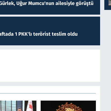
Gürlek, Uğur Mumcu'nun ailesiyle görüştü
ftada 1 PKK'lı terörist teslim oldu