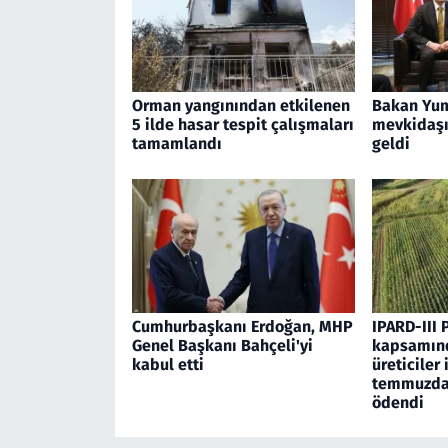
Orman yangınından etkilenen
Bakan Yum
5 ilde hasar tespit çalışmaları
mevkidaşı 
tamamlandı
geldi
Cumhurbaşkanı Erdoğan, MHP
IPARD-III 
Genel Başkanı Bahçeli'yi
kapsamınd
kabul etti
üreticiler 
temmuzda 
ödendi