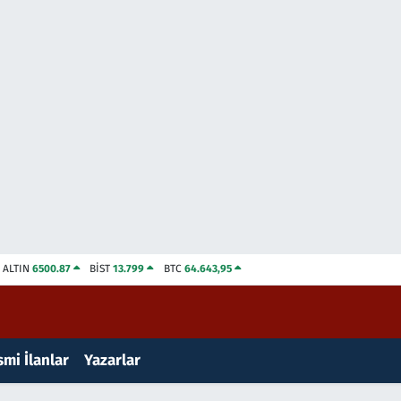
ALTIN
6500.87
BİST
13.799
BTC
64.643,95
mi İlanlar
Yazarlar