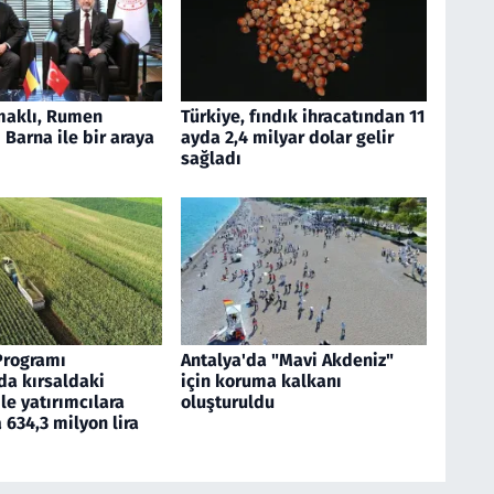
aklı, Rumen
Türkiye, fındık ihracatından 11
Barna ile bir araya
ayda 2,4 milyar dolar gelir
sağladı
Programı
Antalya'da "Mavi Akdeniz"
a kırsaldaki
için koruma kalkanı
ile yatırımcılara
oluşturuldu
634,3 milyon lira