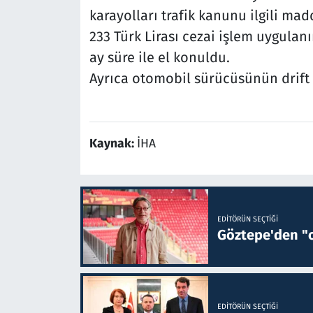
karayolları trafik kanunu ilgili mad
233 Türk Lirası cezai işlem uygulanı
ay süre ile el konuldu.
Ayrıca otomobil sürücüsünün drift 
Kaynak:
İHA
EDITÖRÜN SEÇTIĞI
Göztepe'den "o
EDITÖRÜN SEÇTIĞI