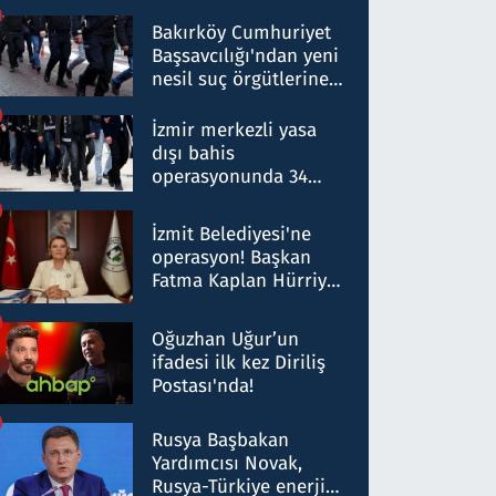
Bakırköy Cumhuriyet
Başsavcılığı'ndan yeni
nesil suç örgütlerine
operasyon: 50 şüpheli
hakkında gözaltı kararı
İzmir merkezli yasa
dışı bahis
operasyonunda 34
gözaltı: Yaklaşık 2
Milyar liralık para
İzmit Belediyesi'ne
trafiği tespit edildi
operasyon! Başkan
Fatma Kaplan Hürriyet
ve eşi gözaltına alındı
Oğuzhan Uğur’un
ifadesi ilk kez Diriliş
Postası'nda!
Rusya Başbakan
Yardımcısı Novak,
Rusya-Türkiye enerji