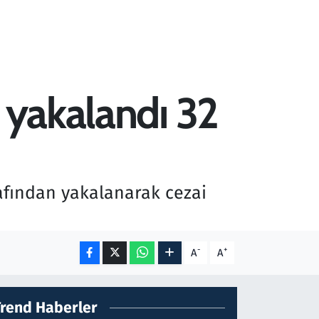
 yakalandı 32
rafından yakalanarak cezai
-
+
A
A
Trend Haberler