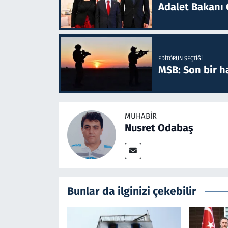
Adalet Bakanı 
EDITÖRÜN SEÇTIĞI
MSB: Son bir ha
MUHABIR
Nusret Odabaş
Bunlar da ilginizi çekebilir