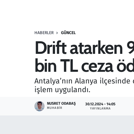
Resmi İlanlar
Rüya Tabirleri
HABERLER
GÜNCEL
Drift atarken 
Sağlık
bin TL ceza ö
Savunma Sanayi
Seçim 2023
Antalya’nın Alanya ilçesinde
işlem uygulandı.
Spor
NUSRET ODABAŞ
30.12.2024 - 14:05
Teknoloji ve Bilim
MUHABIR
YAYINLANMA
Televizyon