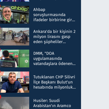
ortaklığının stratejik
nitelikte olduğunu
Ahbap
belirtti
soruşturmasında
ifadeler birbirine girdi:
Dokuz şüphelinin
ifadelerinden ortaya
Ankara'da bir kişinin 2
çıkan tablo şok etti
milyon lirasını gasp
eden şüpheliler
Kırıkkale'de yakalandı
DMM, "DOA
uygulamasında
vatandaşlara ödenen
iade tutarlarının
düşürüldüğü" iddiasını
Tutuklanan CHP Silivri
yalanladı
İlçe Başkanı Bulut'un
hesabında milyonluk
para trafiğine: Patron
talimat verdi, ben
Husiler: Suudi
gönderdim
Arabistan'ın Aramco