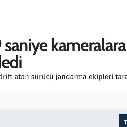
9 saniye kameralara
dedi
 drift atan sürücü jandarma ekipleri ta