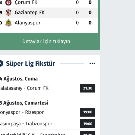
Çorum FK
0
0
8
Gaziantep FK
0
0
9
Alanyaspor
0
0
0
Detaylar için tıklayın
Süper Lig Fikstür
4 Ağustos, Cuma
alatasaray - Çorum FK
21:30
5 Ağustos, Cumartesi
onyaspor - Rizespor
19:00
asımpaşa - Trabzonspor
19:00