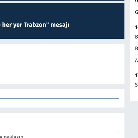
G
G
e her yer Trabzon" mesajı
1
B
B
A
1
S