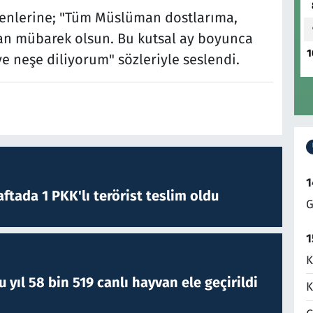
venlerine; "Tüm Müslüman dostlarıma,
n mübarek olsun. Bu kutsal ay boyunca
1
 ve neşe diliyorum" sözleriyle seslendi.
1
ftada 1 PKK'lı terörist teslim oldu
G
1
K
yıl 58 bin 519 canlı hayvan ele geçirildi
K