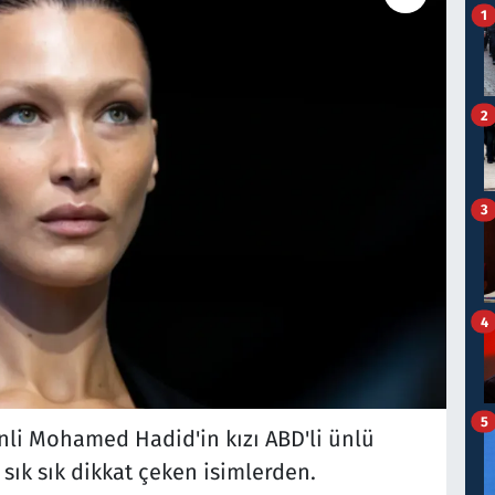
1
2
3
4
5
inli Mohamed Hadid'in kızı ABD'li ünlü
sık sık dikkat çeken isimlerden.