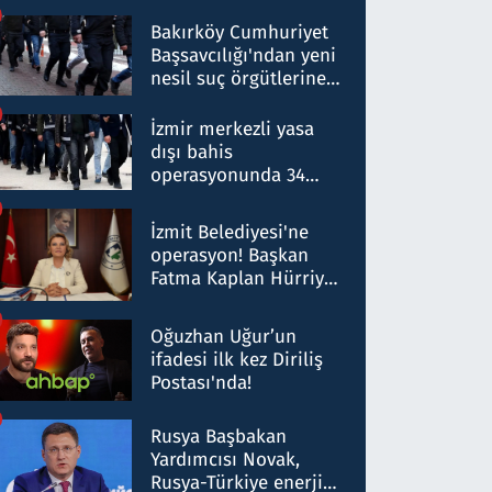
Bakırköy Cumhuriyet
Başsavcılığı'ndan yeni
nesil suç örgütlerine
operasyon: 50 şüpheli
hakkında gözaltı kararı
İzmir merkezli yasa
dışı bahis
operasyonunda 34
gözaltı: Yaklaşık 2
Milyar liralık para
İzmit Belediyesi'ne
trafiği tespit edildi
operasyon! Başkan
Fatma Kaplan Hürriyet
ve eşi gözaltına alındı
Oğuzhan Uğur’un
ifadesi ilk kez Diriliş
Postası'nda!
Rusya Başbakan
Yardımcısı Novak,
Rusya-Türkiye enerji