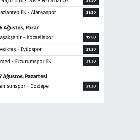
ençlerbirliği S.K. - Fenerbahçe
21:30
aziantep FK - Alanyaspor
21:30
6 Ağustos, Pazar
aşakşehir - Kocaelispor
19:00
eşiktaş - Eyüpspor
21:30
med - Erzurumspor FK
21:30
7 Ağustos, Pazartesi
amsunspor - Göztepe
21:30