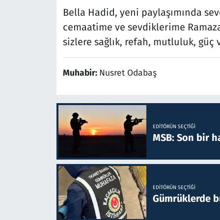
Bella Hadid, yeni paylaşımında se
cemaatime ve sevdiklerime Ramaza
sizlere sağlık, refah, mutluluk, güç
Muhabir:
Nusret Odabaş
EDITÖRÜN SEÇTIĞI
MSB: Son bir ha
EDITÖRÜN SEÇTIĞI
Gümrüklerde bu 