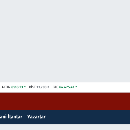
ALTIN
6518.23
BİST
13.703
BTC
64.475,47
mi İlanlar
Yazarlar