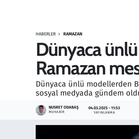
Resmi İlanlar
Rüya Tabirleri
HABERLER
RAMAZAN
Dünyaca ünlü
Sağlık
Ramazan mes
Savunma Sanayi
Seçim 2023
Dünyaca ünlü modellerden Be
sosyal medyada gündem old
Spor
NUSRET ODABAŞ
04.03.2025 - 11:53
Teknoloji ve Bilim
MUHABIR
YAYINLANMA
Televizyon