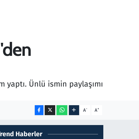
'den
 yaptı. Ünlü ismin paylaşımı
-
+
A
A
Trend Haberler