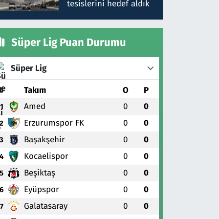
tesislerini hedef aldık
Süper Lig Puan Durumu
Süper Lig
#
Takım
O
P
Amed
0
0
1
Erzurumspor FK
0
0
2
Başakşehir
0
0
3
Kocaelispor
0
0
4
Beşiktaş
0
0
5
Eyüpspor
0
0
6
Galatasaray
0
0
7