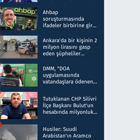
ortaklığının stratejik
nitelikte olduğunu
Ahbap
belirtti
soruşturmasında
ifadeler birbirine girdi:
Dokuz şüphelinin
ifadelerinden ortaya
Ankara'da bir kişinin 2
çıkan tablo şok etti
milyon lirasını gasp
eden şüpheliler
Kırıkkale'de yakalandı
DMM, "DOA
uygulamasında
vatandaşlara ödenen
iade tutarlarının
düşürüldüğü" iddiasını
Tutuklanan CHP Silivri
yalanladı
İlçe Başkanı Bulut'un
hesabında milyonluk
para trafiğine: Patron
talimat verdi, ben
Husiler: Suudi
gönderdim
Arabistan'ın Aramco