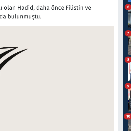
ı olan Hadid, daha önce Filistin ve
6
ımda bulunmuştu.
7
8
9
10