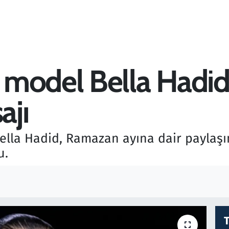
 model Bella Hadid
ajı
lla Hadid, Ramazan ayına dair paylaşım
u.