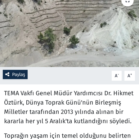
Resmi İlanlar
Rüya Tabirleri
Sağlık
Savunma Sanayi
Paylaş
-
+
A
A
Seçim 2023
TEMA Vakfı Genel Müdür Yardımcısı Dr. Hikmet
Spor
Öztürk, Dünya Toprak Günü'nün Birleşmiş
Teknoloji ve Bilim
Milletler tarafından 2013 yılında alınan bir
kararla her yıl 5 Aralık'ta kutlandığını söyledi.
Televizyon
Toprağın yaşam için temel olduğunu belirten