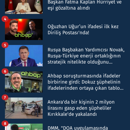
Başkan Fatma Kaplan Hürriyet ve
eşi gözaltına alındı
4
Oğuzhan Uğur’un ifadesi ilk kez
Diriliş Postası'nda!
5
Rusya Başbakan Yardımcısı Novak,
Rusya-Türkiye enerji ortaklığının
stratejik nitelikte olduğunu
belirtti
6
Ahbap soruşturmasında ifadeler
birbirine girdi: Dokuz şüphelinin
ifadelerinden ortaya çıkan tablo
şok etti
7
Ankara'da bir kişinin 2 milyon
lirasını gasp eden şüpheliler
Kırıkkale'de yakalandı
8
DMM, "DOA uygulamasında