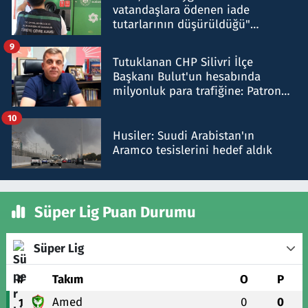
vatandaşlara ödenen iade
tutarlarının düşürüldüğü"
iddiasını yalanladı
9
Tutuklanan CHP Silivri İlçe
Başkanı Bulut'un hesabında
milyonluk para trafiğine: Patron
talimat verdi, ben gönderdim
10
Husiler: Suudi Arabistan'ın
Aramco tesislerini hedef aldık
Süper Lig Puan Durumu
Süper Lig
#
Takım
O
P
Amed
0
0
1