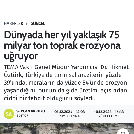
Gündem
HABERLER
GÜNCEL
Haber
Dünyada her yıl yaklaşık 75
Kültür Sanat
milyar ton toprak erozyona
uğruyor
Kurumsal Haberler
TEMA Vakfı Genel Müdür Yardımcısı Dr. Hikmet
Lezzet Durağı
Öztürk, Türkiye'de tarımsal arazilerin yüzde
39'unda, meraların da yüzde 54'ünde erozyon
Memur ve Kamu
yaşandığını, bunun da gıda üretimi açısından
ciddi bir tehdit olduğunu söyledi.
Otomobil
SERCAN AKKUZU
05.12.2024 - 12:08
10.12.2024 - 14:18
EDITÖR
Oyun
YAYINLANMA
GÜNCELLEME
Ramazan