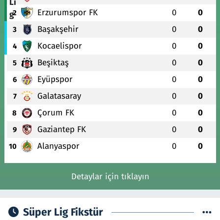
Erzurumspor FK
0
0
2
Başakşehir
0
0
3
Kocaelispor
0
0
4
Beşiktaş
0
0
5
Eyüpspor
0
0
6
Galatasaray
0
0
7
Çorum FK
0
0
8
Gaziantep FK
0
0
9
Alanyaspor
0
0
10
Detaylar için tıklayın
Süper Lig Fikstür