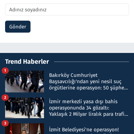
Gönder
Trend Haberler
1
Bakırköy Cumhuriyet
Başsavcılığı'ndan yeni nesil suç
örgütlerine operasyon: 50 şüpheli
hakkında gözaltı kararı
2
İzmir merkezli yasa dışı bahis
operasyonunda 34 gözaltı:
Yaklaşık 2 Milyar liralık para trafiği
tespit edildi
3
İzmit Belediyesi'ne operasyon!