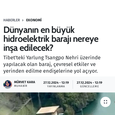
Gündem
HABERLER
EKONOMI
Haber
Dünyanın en büyük
Kültür Sanat
hidroelektrik barajı nereye
inşa edilecek?
Kurumsal Haberler
Tibet'teki Yarlung Tsangpo Nehri üzerinde
Lezzet Durağı
yapılacak olan baraj, çevresel etkiler ve
yerinden edilme endişelerine yol açıyor.
Memur ve Kamu
MÜRVET KARA
27.12.2024 - 12:19
27.12.2024 - 12:19
MUHABIR
YAYINLANMA
GÜNCELLEME
Otomobil
Oyun
Ramazan