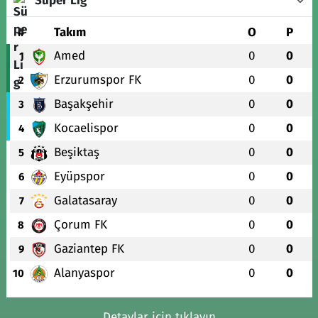
Süper Lig
#
Takım
O
P
Amed
0
0
1
Erzurumspor FK
0
0
2
Başakşehir
0
0
3
Kocaelispor
0
0
4
Beşiktaş
0
0
5
Eyüpspor
0
0
6
Galatasaray
0
0
7
Çorum FK
0
0
8
Gaziantep FK
0
0
9
Alanyaspor
0
0
10
Detaylar için tıklayın