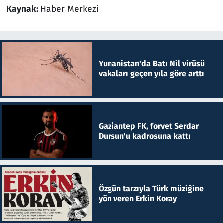
Kaynak:
Haber Merkezi
Yunanistan'da Batı Nil virüsü
vakaları geçen yıla göre arttı
Gaziantep FK, forvet Serdar
Dursun'u kadrosuna kattı
Özgün tarzıyla Türk müziğine
yön veren Erkin Koray