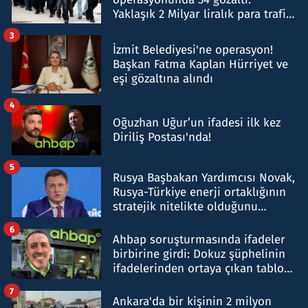
Yaklaşık 2 Milyar liralık para trafiği
tespit edildi
3
İzmit Belediyesi'ne operasyon!
Başkan Fatma Kaplan Hürriyet ve
eşi gözaltına alındı
4
Oğuzhan Uğur’un ifadesi ilk kez
Diriliş Postası'nda!
5
Rusya Başbakan Yardımcısı Novak,
Rusya-Türkiye enerji ortaklığının
stratejik nitelikte olduğunu
belirtti
6
Ahbap soruşturmasında ifadeler
birbirine girdi: Dokuz şüphelinin
ifadelerinden ortaya çıkan tablo
şok etti
7
Ankara'da bir kişinin 2 milyon