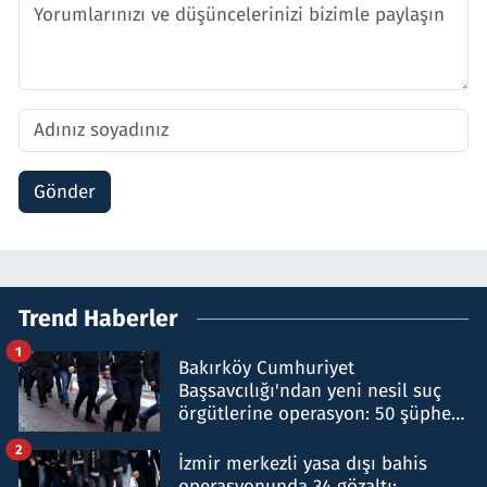
Gönder
Trend Haberler
1
Bakırköy Cumhuriyet
Başsavcılığı'ndan yeni nesil suç
örgütlerine operasyon: 50 şüpheli
hakkında gözaltı kararı
2
İzmir merkezli yasa dışı bahis
operasyonunda 34 gözaltı: