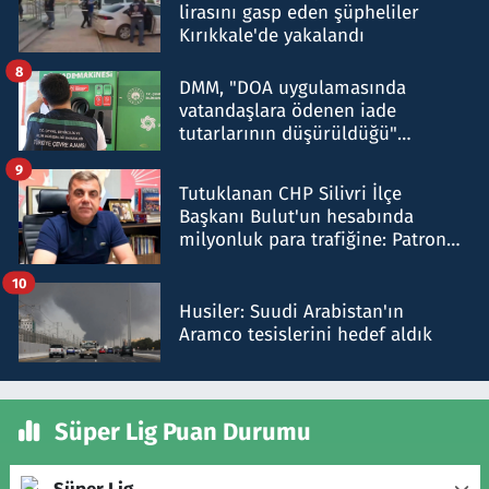
lirasını gasp eden şüpheliler
Kırıkkale'de yakalandı
8
DMM, "DOA uygulamasında
vatandaşlara ödenen iade
tutarlarının düşürüldüğü"
iddiasını yalanladı
9
Tutuklanan CHP Silivri İlçe
Başkanı Bulut'un hesabında
milyonluk para trafiğine: Patron
talimat verdi, ben gönderdim
10
Husiler: Suudi Arabistan'ın
Aramco tesislerini hedef aldık
Süper Lig Puan Durumu