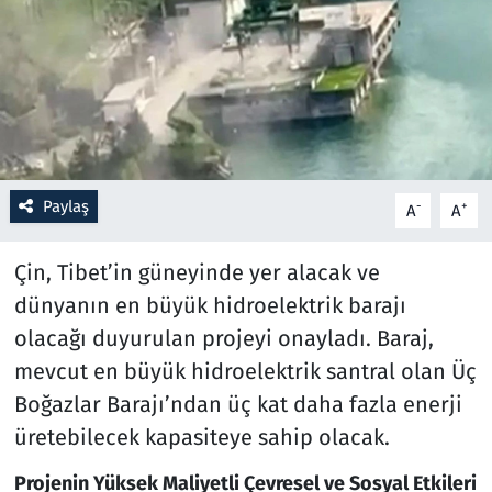
Resmi İlanlar
Rüya Tabirleri
Sağlık
Paylaş
-
+
A
A
Savunma Sanayi
Çin, Tibet’in güneyinde yer alacak ve
Seçim 2023
dünyanın en büyük hidroelektrik barajı
Spor
olacağı duyurulan projeyi onayladı. Baraj,
mevcut en büyük hidroelektrik santral olan Üç
Teknoloji ve Bilim
Boğazlar Barajı’ndan üç kat daha fazla enerji
üretebilecek kapasiteye sahip olacak.
Televizyon
Projenin Yüksek Maliyetli Çevresel ve Sosyal Etkileri