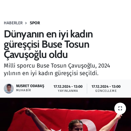
Gündem
HABERLER
SPOR
Haber
Dünyanın en iyi kadın
Kültür Sanat
güreşçisi Buse Tosun
Çavuşoğlu oldu
Kurumsal Haberler
Milli sporcu Buse Tosun Çavuşoğlu, 2024
Lezzet Durağı
yılının en iyi kadın güreşçisi seçildi.
Memur ve Kamu
NUSRET ODABAŞ
17.12.2024 - 13:00
17.12.2024 - 13:00
MUHABIR
YAYINLANMA
GÜNCELLEME
Otomobil
Oyun
Ramazan