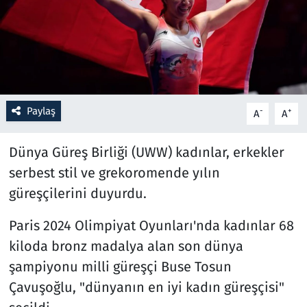
Resmi İlanlar
Rüya Tabirleri
Sağlık
Paylaş
-
+
A
A
Savunma Sanayi
Dünya Güreş Birliği (UWW) kadınlar, erkekler
serbest stil ve grekoromende yılın
Seçim 2023
güreşçilerini duyurdu.
Spor
Paris 2024 Olimpiyat Oyunları'nda kadınlar 68
Teknoloji ve Bilim
kiloda bronz madalya alan son dünya
şampiyonu milli güreşçi Buse Tosun
Televizyon
Çavuşoğlu, "dünyanın en iyi kadın güreşçisi"