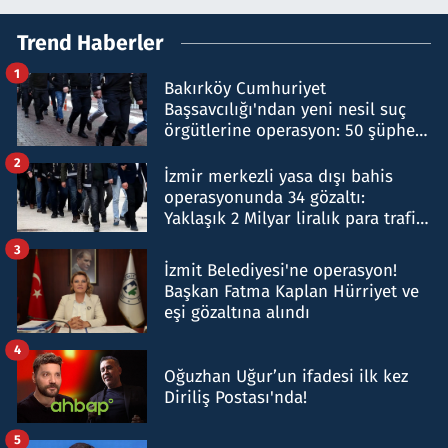
Trend Haberler
1
Bakırköy Cumhuriyet
Başsavcılığı'ndan yeni nesil suç
örgütlerine operasyon: 50 şüpheli
hakkında gözaltı kararı
2
İzmir merkezli yasa dışı bahis
operasyonunda 34 gözaltı:
Yaklaşık 2 Milyar liralık para trafiği
tespit edildi
3
İzmit Belediyesi'ne operasyon!
Başkan Fatma Kaplan Hürriyet ve
eşi gözaltına alındı
4
Oğuzhan Uğur’un ifadesi ilk kez
Diriliş Postası'nda!
5