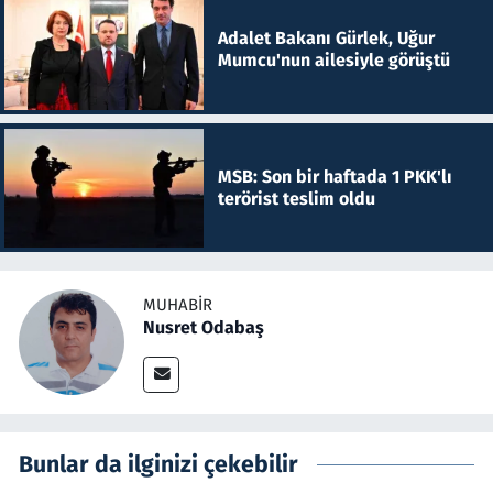
Adalet Bakanı Gürlek, Uğur
Mumcu'nun ailesiyle görüştü
MSB: Son bir haftada 1 PKK'lı
terörist teslim oldu
MUHABIR
Nusret Odabaş
Bunlar da ilginizi çekebilir