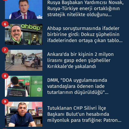
Rusya Başbakan Yardımcısı Novak,
Rusya-Türkiye enerji ortaklığının
stratejik nitelikte olduğunu
belirtti
6
Ahbap soruşturmasında ifadeler
birbirine girdi: Dokuz şüphelinin
ifadelerinden ortaya çıkan tablo
şok etti
7
Ankara'da bir kişinin 2 milyon
lirasını gasp eden şüpheliler
Kırıkkale'de yakalandı
8
DMM, "DOA uygulamasında
vatandaşlara ödenen iade
tutarlarının düşürüldüğü"
iddiasını yalanladı
9
Tutuklanan CHP Silivri İlçe
Başkanı Bulut'un hesabında
milyonluk para trafiğine: Patron
talimat verdi, ben gönderdim