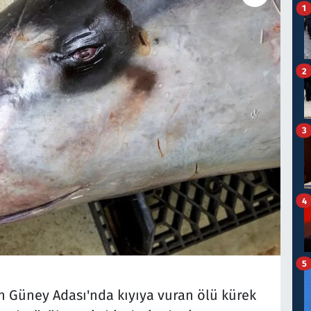
1
2
3
4
5
ın Güney Adası'nda kıyıya vuran ölü kürek