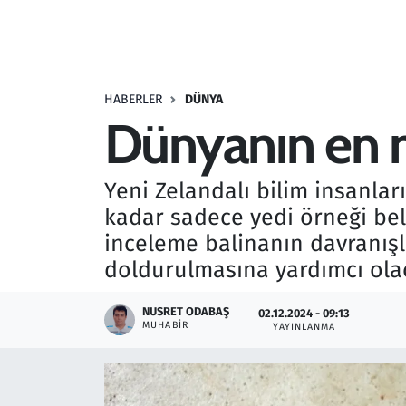
Resmi İlanlar
Rüya Tabirleri
HABERLER
DÜNYA
Dünyanın en na
Sağlık
Savunma Sanayi
Yeni Zelandalı bilim insanlar
kadar sadece yedi örneği bel
Seçim 2023
inceleme balinanın davranışl
doldurulmasına yardımcı ola
Spor
NUSRET ODABAŞ
02.12.2024 - 09:13
Teknoloji ve Bilim
MUHABIR
YAYINLANMA
Televizyon