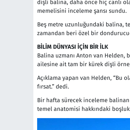
dişli balina, daha önce hiç canlı o
memelisini inceleme şansı sundu.
Beş metre uzunluğundaki balina, t
zamandan beri özel bir dondurucud
BİLİM DÜNYASI İÇİN BİR İLK
Balina uzmanı Anton van Helden, bil
ailesine ait tam bir kürek dişli örne
Açıklama yapan van Helden, “Bu ol
fırsat.” dedi.
Bir hafta sürecek inceleme balinanı
temel anatomisi hakkındaki boşluk