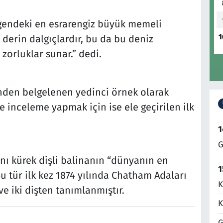
egendeki en esrarengiz büyük memeli
1
derin dalgıçlardır, bu da bu deniz
zorluklar sunar.” dedi.
nden belgelenen yedinci örnek olarak
e inceleme yapmak için ise ele geçirilen ilk
1
G
ı kürek dişli balinanın “dünyanın en
1
u tür ilk kez 1874 yılında Chatham Adaları
K
ve iki dişten tanımlanmıştır.
K
G