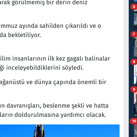
larak görülmemiş bir derin deniz
6
emmuz ayında sahilden çıkarıldı ve o
a bekletiliyor.
7
im insanlarının ilk kez gagalı balinalar
8
ği inceleyebildiklerini söyledi.
ağanüstü ve dünya çapında önemli bir
9
n davranışları, beslenme şekli ve hatta
ların doldurulmasına yardımcı olacak.
10