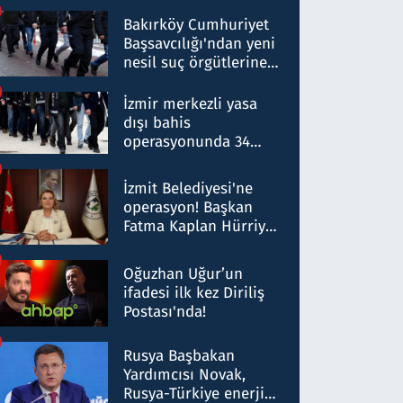
Bakırköy Cumhuriyet
Başsavcılığı'ndan yeni
nesil suç örgütlerine
operasyon: 50 şüpheli
hakkında gözaltı kararı
İzmir merkezli yasa
dışı bahis
operasyonunda 34
gözaltı: Yaklaşık 2
Milyar liralık para
İzmit Belediyesi'ne
trafiği tespit edildi
operasyon! Başkan
Fatma Kaplan Hürriyet
ve eşi gözaltına alındı
Oğuzhan Uğur’un
ifadesi ilk kez Diriliş
Postası'nda!
Rusya Başbakan
Yardımcısı Novak,
Rusya-Türkiye enerji