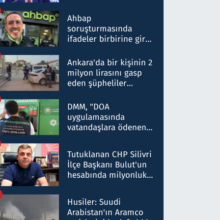
ortaklığının stratejik
nitelikte olduğunu
Ahbap
belirtti
soruşturmasında
ifadeler birbirine girdi:
Dokuz şüphelinin
ifadelerinden ortaya
Ankara'da bir kişinin 2
çıkan tablo şok etti
milyon lirasını gasp
eden şüpheliler
Kırıkkale'de yakalandı
DMM, "DOA
uygulamasında
vatandaşlara ödenen
iade tutarlarının
düşürüldüğü" iddiasını
Tutuklanan CHP Silivri
yalanladı
İlçe Başkanı Bulut'un
hesabında milyonluk
para trafiğine: Patron
talimat verdi, ben
Husiler: Suudi
gönderdim
Arabistan'ın Aramco