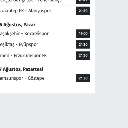
aziantep FK - Alanyaspor
21:30
6 Ağustos, Pazar
aşakşehir - Kocaelispor
19:00
eşiktaş - Eyüpspor
21:30
med - Erzurumspor FK
21:30
7 Ağustos, Pazartesi
amsunspor - Göztepe
21:30