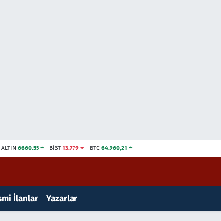
ALTIN
6660.55
BİST
13.779
BTC
64.960,21
mi İlanlar
Yazarlar