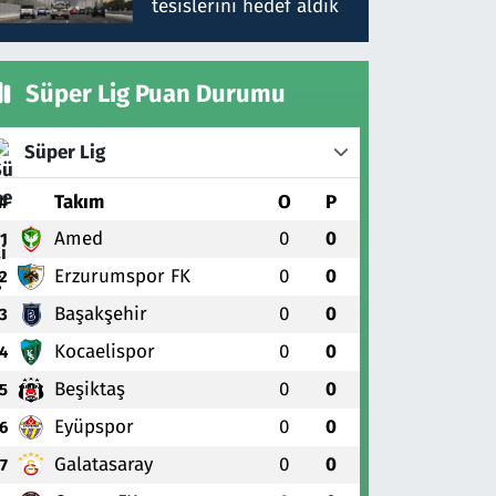
tesislerini hedef aldık
Süper Lig Puan Durumu
Süper Lig
#
Takım
O
P
Amed
0
0
1
Erzurumspor FK
0
0
2
Başakşehir
0
0
3
Kocaelispor
0
0
4
Beşiktaş
0
0
5
Eyüpspor
0
0
6
Galatasaray
0
0
7