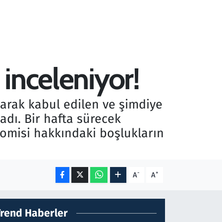
 inceleniyor!
larak kabul edilen ve şimdiye
dı. Bir hafta sürecek
tomisi hakkındaki boşlukların
-
+
A
A
Trend Haberler