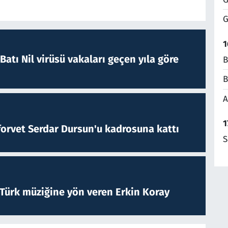
G
1
atı Nil virüsü vakaları geçen yıla göre
B
B
A
1
forvet Serdar Dursun'u kadrosuna kattı
S
 Türk müziğine yön veren Erkin Koray