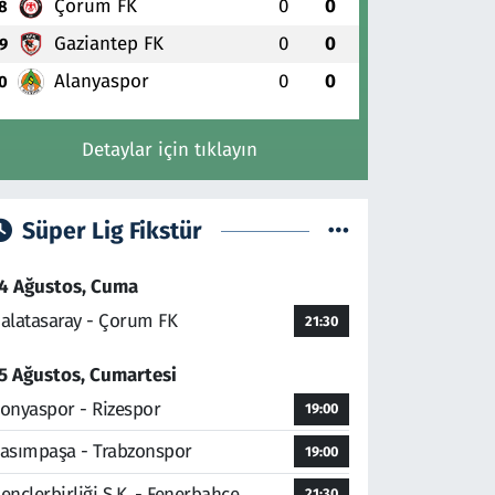
Çorum FK
0
0
8
Gaziantep FK
0
0
9
Alanyaspor
0
0
0
Detaylar için tıklayın
Süper Lig Fikstür
4 Ağustos, Cuma
alatasaray - Çorum FK
21:30
5 Ağustos, Cumartesi
onyaspor - Rizespor
19:00
asımpaşa - Trabzonspor
19:00
ençlerbirliği S.K. - Fenerbahçe
21:30