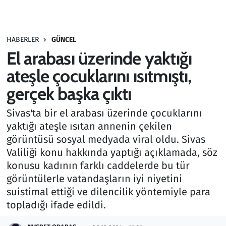
Gündem
HABERLER
GÜNCEL
Haber
El arabası üzerinde yaktığı
Kültür Sanat
ateşle çocuklarını ısıtmıştı,
gerçek başka çıktı
Kurumsal Haberler
Sivas'ta bir el arabası üzerinde çocuklarını
Lezzet Durağı
yaktığı ateşle ısıtan annenin çekilen
görüntüsü sosyal medyada viral oldu. Sivas
Memur ve Kamu
Valiliği konu hakkında yaptığı açıklamada, söz
konusu kadının farklı caddelerde bu tür
Otomobil
görüntülerle vatandaşların iyi niyetini
suistimal ettiği ve dilencilik yöntemiyle para
Oyun
topladığı ifade edildi.
Ramazan