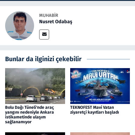
MUHABIR
Nusret Odabaş
Bunlar da ilginizi çekebilir
Bolu Dağı Tüneli'nde araç
TEKNOFEST Mavi Vatan
yangını nedeniyle Ankara
ziyaretçi kayıtları başladı
istikametinde ulaşım
sağlanamıyor