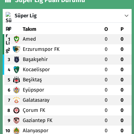
Süper Lig
#
Takım
O
P
Amed
0
0
1
Erzurumspor FK
0
0
2
Başakşehir
0
0
3
Kocaelispor
0
0
4
Beşiktaş
0
0
5
Eyüpspor
0
0
6
Galatasaray
0
0
7
Çorum FK
0
0
8
Gaziantep FK
0
0
9
Alanyaspor
0
0
10