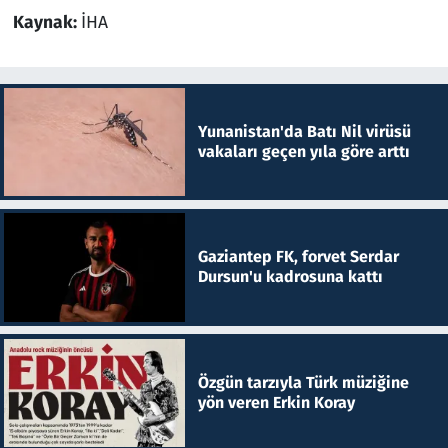
Kaynak:
İHA
Yunanistan'da Batı Nil virüsü
vakaları geçen yıla göre arttı
Gaziantep FK, forvet Serdar
Dursun'u kadrosuna kattı
Özgün tarzıyla Türk müziğine
yön veren Erkin Koray