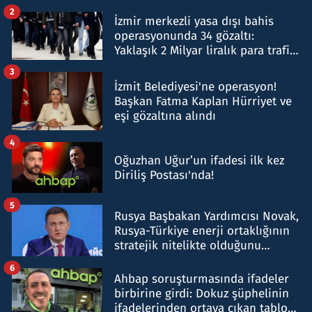
hakkında gözaltı kararı
2
İzmir merkezli yasa dışı bahis
operasyonunda 34 gözaltı:
Yaklaşık 2 Milyar liralık para trafiği
tespit edildi
3
İzmit Belediyesi'ne operasyon!
Başkan Fatma Kaplan Hürriyet ve
eşi gözaltına alındı
4
Oğuzhan Uğur’un ifadesi ilk kez
Diriliş Postası'nda!
5
Rusya Başbakan Yardımcısı Novak,
Rusya-Türkiye enerji ortaklığının
stratejik nitelikte olduğunu
belirtti
6
Ahbap soruşturmasında ifadeler
birbirine girdi: Dokuz şüphelinin
ifadelerinden ortaya çıkan tablo