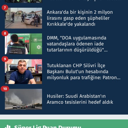
şok etti
7
Ankara'da bir kişinin 2 milyon
lirasını gasp eden şüpheliler
Kırıkkale'de yakalandı
8
DMM, "DOA uygulamasında
vatandaşlara ödenen iade
tutarlarının düşürüldüğü"
iddiasını yalanladı
9
Tutuklanan CHP Silivri İlçe
Başkanı Bulut'un hesabında
milyonluk para trafiğine: Patron
talimat verdi, ben gönderdim
10
Husiler: Suudi Arabistan'ın
Aramco tesislerini hedef aldık
Süper Lig Puan Durumu