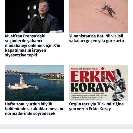
Musk’tan Fransa'daki
Yunanistan'da Batı Nil virüsü
seçimlerde yabancı
vakaları geçen yıla göre arttı
müdahaleyi önlemek için X’in
kapatılmasını isteyen
siyasetçiye tepki
Hafta sonu yurdun büyük
Özgün tarzıyla Türk müziğine
bölümünde sıcaklıklar mevsim
yön veren Erkin Koray
normallerinde seyredecek