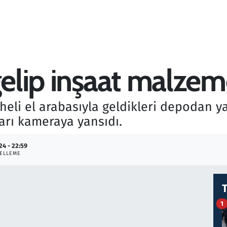
gelip inşaat malzeme
eli el arabasıyla geldikleri depodan yak
ları kameraya yansıdı.
24 - 22:59
ELLEME
1