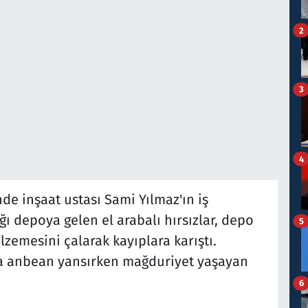
2
3
4
de inşaat ustası Sami Yılmaz'ın iş
ı depoya gelen el arabalı hırsızlar, depo
5
alzemesini çalarak kayıplara karıştı.
ına anbean yansırken mağduriyet yaşayan
6