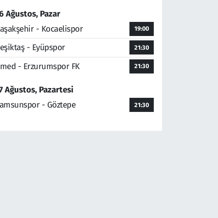
6 Ağustos, Pazar
aşakşehir - Kocaelispor
19:00
eşiktaş - Eyüpspor
21:30
med - Erzurumspor FK
21:30
7 Ağustos, Pazartesi
amsunspor - Göztepe
21:30