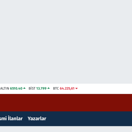
ALTIN
6510.40
BİST
13.799
BTC
64.225,61
mi İlanlar
Yazarlar