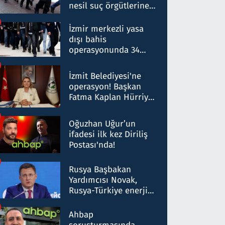
nesil suç örgütlerine
operasyon: 50 şüpheli
hakkında gözaltı kararı
İzmir merkezli yasa
dışı bahis
operasyonunda 34
gözaltı: Yaklaşık 2
Milyar liralık para
İzmit Belediyesi'ne
trafiği tespit edildi
operasyon! Başkan
Fatma Kaplan Hürriyet
ve eşi gözaltına alındı
Oğuzhan Uğur’un
ifadesi ilk kez Diriliş
Postası'nda!
Rusya Başbakan
Yardımcısı Novak,
Rusya-Türkiye enerji
ortaklığının stratejik
nitelikte olduğunu
Ahbap
belirtti