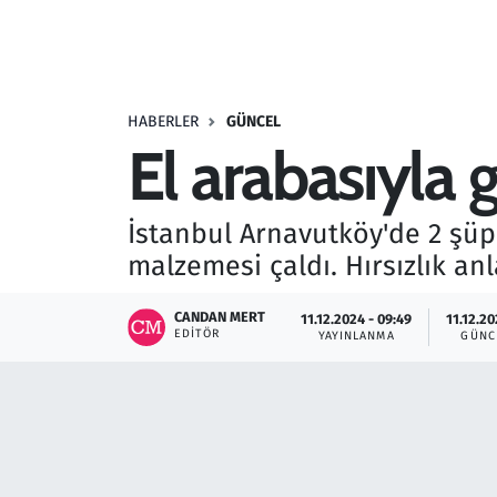
Resmi İlanlar
Rüya Tabirleri
HABERLER
GÜNCEL
El arabasıyla 
Sağlık
Savunma Sanayi
İstanbul Arnavutköy'de 2 şüph
malzemesi çaldı. Hırsızlık an
Seçim 2023
CANDAN MERT
11.12.2024 - 09:49
11.12.20
Spor
EDITÖR
YAYINLANMA
GÜNC
Teknoloji ve Bilim
Televizyon