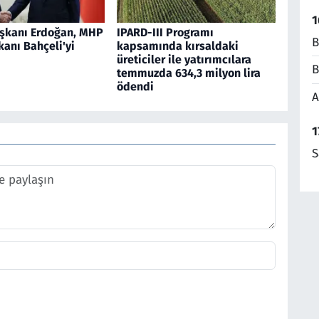
1
şkanı Erdoğan, MHP
IPARD-III Programı
B
anı Bahçeli'yi
kapsamında kırsaldaki
üreticiler ile yatırımcılara
B
temmuzda 634,3 milyon lira
ödendi
A
1
S