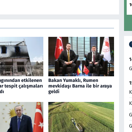
1
1
G
gınından etkilenen
Bakan Yumaklı, Rumen
1
ar tespit çalışmaları
mevkidaşı Barna ile bir araya
dı
geldi
K
K
G
G