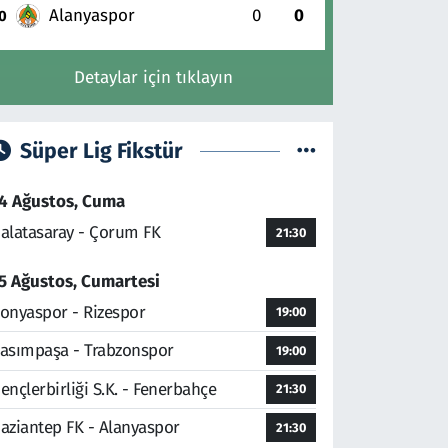
Alanyaspor
0
0
0
Detaylar için tıklayın
Süper Lig Fikstür
4 Ağustos, Cuma
alatasaray - Çorum FK
21:30
5 Ağustos, Cumartesi
onyaspor - Rizespor
19:00
asımpaşa - Trabzonspor
19:00
ençlerbirliği S.K. - Fenerbahçe
21:30
aziantep FK - Alanyaspor
21:30