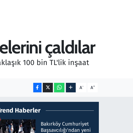
lerini çaldılar
laşık 100 bin TL'lik inşaat
-
+
A
A
Trend Haberler
Bakırköy Cumhuriyet
Başsavcılığı'ndan yeni