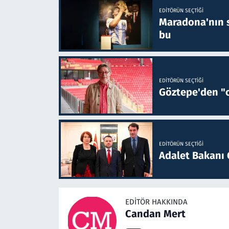
EDITÖRÜN SEÇTIĞI
Maradona'nın s
bu
EDITÖRÜN SEÇTIĞI
Göztepe'den "o
EDITÖRÜN SEÇTIĞI
Adalet Bakanı 
EDITÖR HAKKINDA
Candan Mert