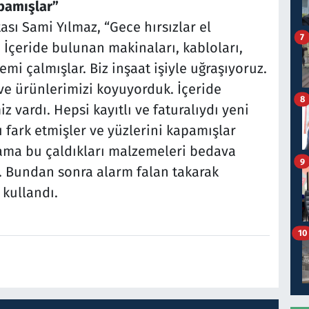
pamışlar”
sı Sami Yılmaz, “Gece hırsızlar el
7
. İçeride bulunan makinaları, kabloları,
mi çalmışlar. Biz inşaat işiyle uğraşıyoruz.
ve ürünlerimizi koyuyorduk. İçeride
8
 vardı. Hepsi kayıtlı ve faturalıydı yeni
ı fark etmişler ve yüzlerini kapamışlar
ama bu çaldıkları malzemeleri bedava
9
 Bundan sonra alarm falan takarak
 kullandı.
10