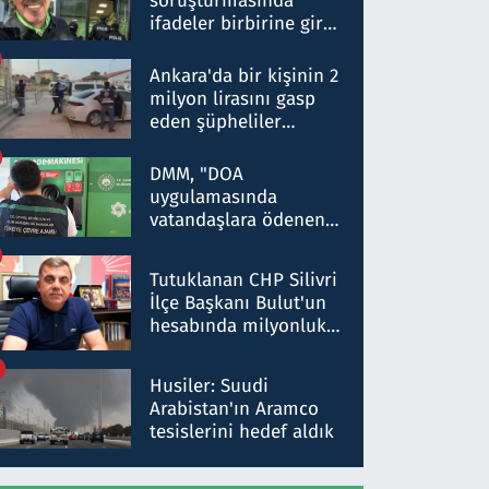
soruşturmasında
ifadeler birbirine girdi:
Dokuz şüphelinin
ifadelerinden ortaya
Ankara'da bir kişinin 2
çıkan tablo şok etti
milyon lirasını gasp
eden şüpheliler
Kırıkkale'de yakalandı
DMM, "DOA
uygulamasında
vatandaşlara ödenen
iade tutarlarının
düşürüldüğü" iddiasını
Tutuklanan CHP Silivri
yalanladı
İlçe Başkanı Bulut'un
hesabında milyonluk
para trafiğine: Patron
talimat verdi, ben
Husiler: Suudi
gönderdim
Arabistan'ın Aramco
tesislerini hedef aldık