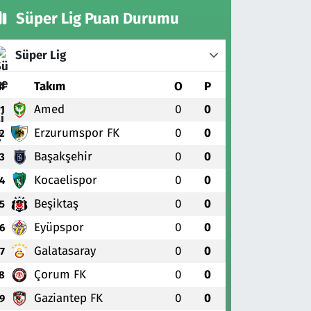
Süper Lig Puan Durumu
Süper Lig
#
Takım
O
P
Amed
0
0
1
Erzurumspor FK
0
0
2
Başakşehir
0
0
3
Kocaelispor
0
0
4
Beşiktaş
0
0
5
Eyüpspor
0
0
6
Galatasaray
0
0
7
Çorum FK
0
0
8
Gaziantep FK
0
0
9