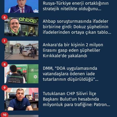
Rusya-Türkiye enerji ortaklığının
stratejik nitelikte olduğunu
belirtti
6
Ahbap soruşturmasında ifadeler
birbirine girdi: Dokuz şüphelinin
ifadelerinden ortaya çıkan tablo
şok etti
7
Ankara'da bir kişinin 2 milyon
lirasını gasp eden şüpheliler
Kırıkkale'de yakalandı
8
DMM, "DOA uygulamasında
vatandaşlara ödenen iade
tutarlarının düşürüldüğü"
iddiasını yalanladı
9
Tutuklanan CHP Silivri İlçe
Başkanı Bulut'un hesabında
milyonluk para trafiğine: Patron
talimat verdi, ben gönderdim
10