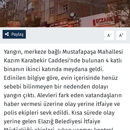
Resmi İlanlar
Rüya Tabirleri
Paylaş
-
+
A
A
Sağlık
Yangın, merkeze bağlı Mustafapaşa Mahallesi
Savunma Sanayi
Kazım Karabekir Caddesi'nde bulunan 4 katlı
binanın ikinci katında meydana geldi.
Seçim 2023
Edinilen bilgiye göre, evin içerisinde henüz
sebebi bilinmeyen bir nedenden dolayı
Spor
yangın çıktı. Alevleri fark eden vatandaşların
Teknoloji ve Bilim
haber vermesi üzerine olay yerine itfaiye ve
polis ekipleri sevk edildi. Kısa sürede olay
Televizyon
yerine gelen Elazığ Belediyesi İtfaiye
Müdürlüğü ekipleri, çıkan yangını kontrol