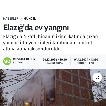
Gündem
HABERLER
GÜNCEL
Haber
Elazığ’da ev yangını
Kültür Sanat
Elazığ’da 4 katlı binanın ikinci katında çıkan
yangın, itfaiye ekipleri tarafından kontrol
Kurumsal Haberler
altına alınarak söndürüldü.
Lezzet Durağı
MUSTAFA OLGUN
04.12.2024 - 10:30
04.12.2024 - 13:50
EDITÖR
YAYINLANMA
GÜNCELLEME
Memur ve Kamu
Otomobil
Oyun
Ramazan