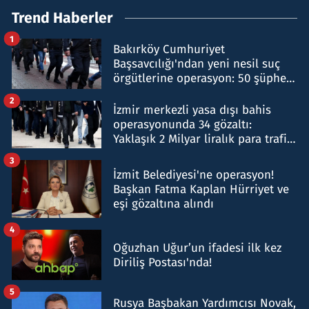
Trend Haberler
1
Bakırköy Cumhuriyet
Başsavcılığı'ndan yeni nesil suç
örgütlerine operasyon: 50 şüpheli
hakkında gözaltı kararı
2
İzmir merkezli yasa dışı bahis
operasyonunda 34 gözaltı:
Yaklaşık 2 Milyar liralık para trafiği
tespit edildi
3
İzmit Belediyesi'ne operasyon!
Başkan Fatma Kaplan Hürriyet ve
eşi gözaltına alındı
4
Oğuzhan Uğur’un ifadesi ilk kez
Diriliş Postası'nda!
5
Rusya Başbakan Yardımcısı Novak,