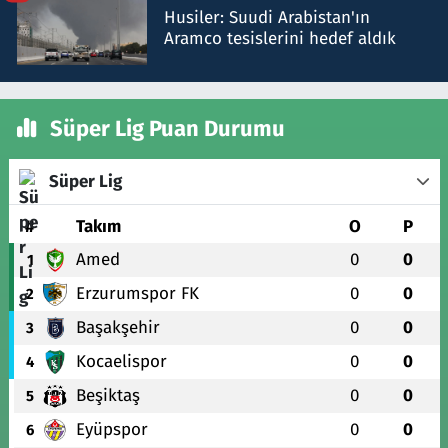
Husiler: Suudi Arabistan'ın
Aramco tesislerini hedef aldık
Süper Lig Puan Durumu
Süper Lig
#
Takım
O
P
Amed
0
0
1
Erzurumspor FK
0
0
2
Başakşehir
0
0
3
Kocaelispor
0
0
4
Beşiktaş
0
0
5
Eyüpspor
0
0
6