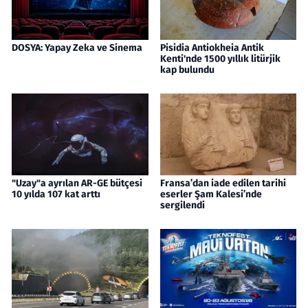
DOSYA: Yapay Zeka ve Sinema
Pisidia Antiokheia Antik
Kenti'nde 1500 yıllık litürjik
kap bulundu
"Uzay"a ayrılan AR-GE bütçesi
Fransa’dan iade edilen tarihi
10 yılda 107 kat arttı
eserler Şam Kalesi’nde
sergilendi