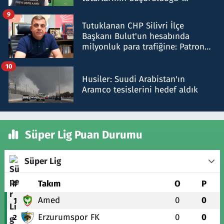
iddiasını yalanladı
9
Tutuklanan CHP Silivri İlçe
Başkanı Bulut'un hesabında
milyonluk para trafiğine: Patron
talimat verdi, ben gönderdim
10
Husiler: Suudi Arabistan'ın
Aramco tesislerini hedef aldık
Süper Lig Puan Durumu
Süper Lig
#
Takım
O
P
Amed
0
0
1
Erzurumspor FK
0
0
2