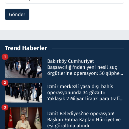
Gönder
Trend Haberler
1
Bakırköy Cumhuriyet
Başsavcılığı'ndan yeni nesil suç
örgütlerine operasyon: 50 şüpheli
hakkında gözaltı kararı
2
İzmir merkezli yasa dışı bahis
operasyonunda 34 gözaltı:
Yaklaşık 2 Milyar liralık para trafiği
tespit edildi
3
İzmit Belediyesi'ne operasyon!
Başkan Fatma Kaplan Hürriyet ve
eşi gözaltına alındı