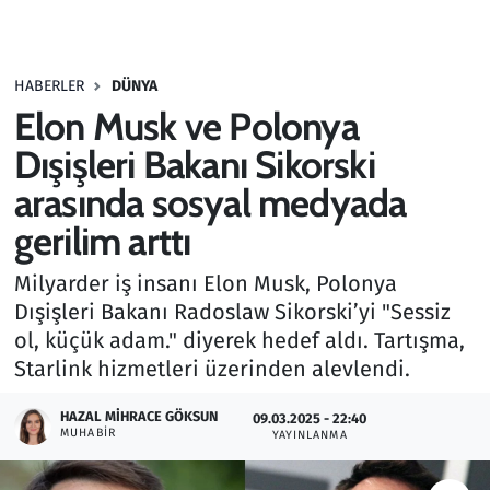
Gündem
HABERLER
DÜNYA
Haber
Elon Musk ve Polonya
Kültür Sanat
Dışişleri Bakanı Sikorski
arasında sosyal medyada
Kurumsal Haberler
gerilim arttı
Lezzet Durağı
Milyarder iş insanı Elon Musk, Polonya
Dışişleri Bakanı Radoslaw Sikorski’yi "Sessiz
Memur ve Kamu
ol, küçük adam." diyerek hedef aldı. Tartışma,
Starlink hizmetleri üzerinden alevlendi.
Otomobil
HAZAL MIHRACE GÖKSUN
09.03.2025 - 22:40
Oyun
MUHABIR
YAYINLANMA
Ramazan