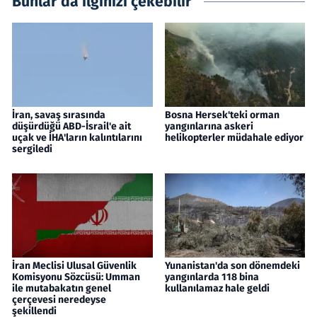
Bunlar da ilginizi çekebilir
İran, savaş sırasında
Bosna Hersek'teki orman
düşürdüğü ABD-İsrail'e ait
yangınlarına askeri
uçak ve İHA'ların kalıntılarını
helikopterler müdahale ediyor
sergiledi
İran Meclisi Ulusal Güvenlik
Yunanistan'da son dönemdeki
Komisyonu Sözcüsü: Umman
yangınlarda 118 bina
ile mutabakatın genel
kullanılamaz hale geldi
çerçevesi neredeyse
şekillendi