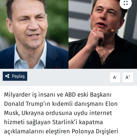
Resmi İlanlar
Rüya Tabirleri
Sağlık
Savunma Sanayi
Paylaş
Seçim 2023
-
+
A
A
Spor
Milyarder iş insanı ve ABD eski Başkanı
Donald Trump’ın kıdemli danışmanı Elon
Teknoloji ve Bilim
Musk, Ukrayna ordusuna uydu internet
hizmeti sağlayan Starlink’i kapatma
Televizyon
açıklamalarını eleştiren Polonya Dışişleri