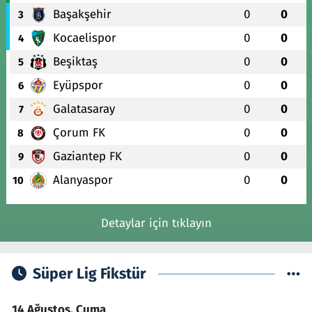
Başakşehir
0
0
3
Kocaelispor
0
0
4
Beşiktaş
0
0
5
Eyüpspor
0
0
6
Galatasaray
0
0
7
Çorum FK
0
0
8
Gaziantep FK
0
0
9
Alanyaspor
0
0
10
Detaylar için tıklayın
Süper Lig Fikstür
14 Ağustos, Cuma