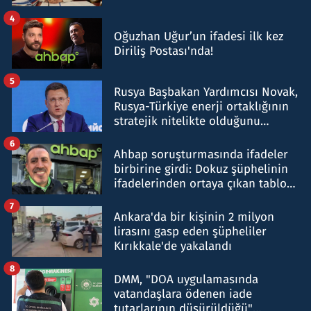
4
Oğuzhan Uğur’un ifadesi ilk kez
Diriliş Postası'nda!
5
Rusya Başbakan Yardımcısı Novak,
Rusya-Türkiye enerji ortaklığının
stratejik nitelikte olduğunu
belirtti
6
Ahbap soruşturmasında ifadeler
birbirine girdi: Dokuz şüphelinin
ifadelerinden ortaya çıkan tablo
şok etti
7
Ankara'da bir kişinin 2 milyon
lirasını gasp eden şüpheliler
Kırıkkale'de yakalandı
8
DMM, "DOA uygulamasında
vatandaşlara ödenen iade
tutarlarının düşürüldüğü"