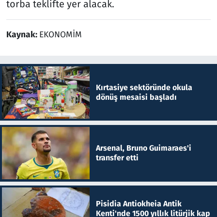
torba teklifte yer alacak.
Kaynak:
EKONOMİM
Kırtasiye sektöründe okula
dönüş mesaisi başladı
Arsenal, Bruno Guimaraes'i
transfer etti
Pisidia Antiokheia Antik
Kenti'nde 1500 yıllık litürjik kap