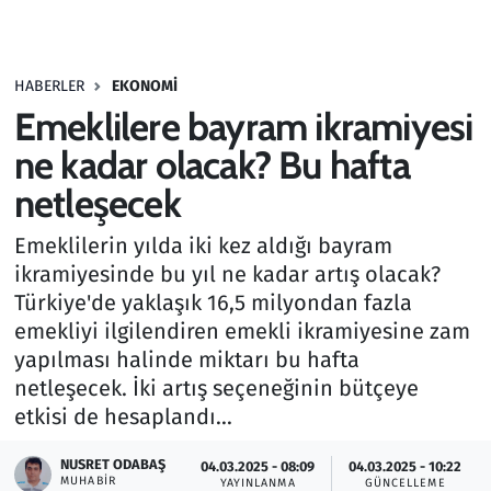
Gündem
HABERLER
EKONOMI
Haber
Emeklilere bayram ikramiyesi
Kültür Sanat
ne kadar olacak? Bu hafta
netleşecek
Kurumsal Haberler
Emeklilerin yılda iki kez aldığı bayram
Lezzet Durağı
ikramiyesinde bu yıl ne kadar artış olacak?
Türkiye'de yaklaşık 16,5 milyondan fazla
Memur ve Kamu
emekliyi ilgilendiren emekli ikramiyesine zam
yapılması halinde miktarı bu hafta
Otomobil
netleşecek. İki artış seçeneğinin bütçeye
etkisi de hesaplandı...
Oyun
NUSRET ODABAŞ
04.03.2025 - 08:09
04.03.2025 - 10:22
MUHABIR
Ramazan
YAYINLANMA
GÜNCELLEME