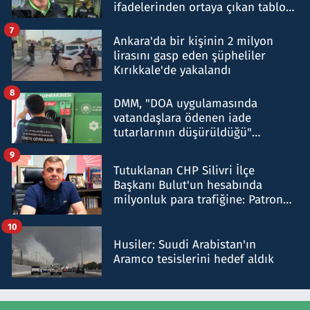
ifadelerinden ortaya çıkan tablo
şok etti
7
Ankara'da bir kişinin 2 milyon
lirasını gasp eden şüpheliler
Kırıkkale'de yakalandı
8
DMM, "DOA uygulamasında
vatandaşlara ödenen iade
tutarlarının düşürüldüğü"
iddiasını yalanladı
9
Tutuklanan CHP Silivri İlçe
Başkanı Bulut'un hesabında
milyonluk para trafiğine: Patron
talimat verdi, ben gönderdim
10
Husiler: Suudi Arabistan'ın
Aramco tesislerini hedef aldık