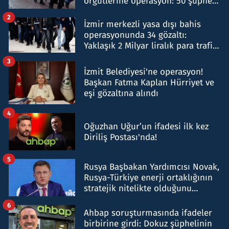
örgütlerine operasyon: 50 şüpheli
hakkında gözaltı kararı
2
İzmir merkezli yasa dışı bahis
operasyonunda 34 gözaltı:
Yaklaşık 2 Milyar liralık para trafiği
tespit edildi
3
İzmit Belediyesi'ne operasyon!
Başkan Fatma Kaplan Hürriyet ve
eşi gözaltına alındı
4
Oğuzhan Uğur’un ifadesi ilk kez
Diriliş Postası'nda!
5
Rusya Başbakan Yardımcısı Novak,
Rusya-Türkiye enerji ortaklığının
stratejik nitelikte olduğunu
belirtti
6
Ahbap soruşturmasında ifadeler
birbirine girdi: Dokuz şüphelinin