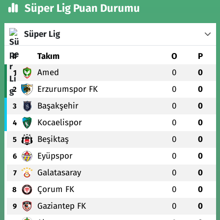
Süper Lig Puan Durumu
Süper Lig
#
Takım
O
P
Amed
0
0
1
Erzurumspor FK
0
0
2
Başakşehir
0
0
3
Kocaelispor
0
0
4
Beşiktaş
0
0
5
Eyüpspor
0
0
6
Galatasaray
0
0
7
Çorum FK
0
0
8
Gaziantep FK
0
0
9