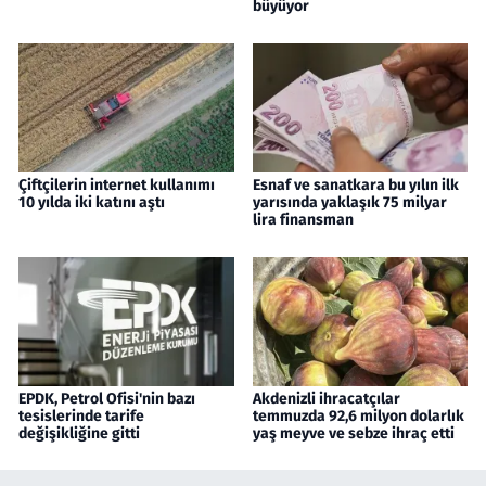
büyüyor
Çiftçilerin internet kullanımı
Esnaf ve sanatkara bu yılın ilk
10 yılda iki katını aştı
yarısında yaklaşık 75 milyar
lira finansman
EPDK, Petrol Ofisi'nin bazı
Akdenizli ihracatçılar
tesislerinde tarife
temmuzda 92,6 milyon dolarlık
değişikliğine gitti
yaş meyve ve sebze ihraç etti