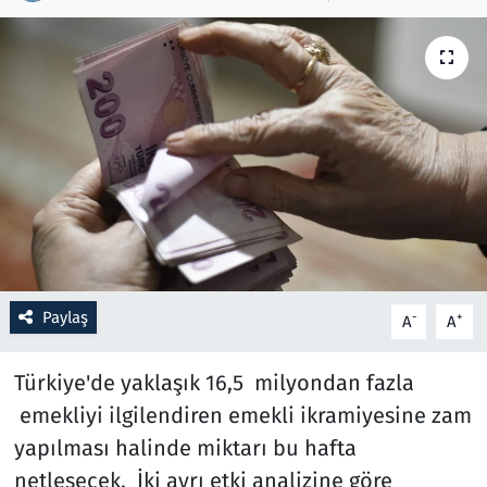
Resmi İlanlar
Rüya Tabirleri
Sağlık
Savunma Sanayi
Seçim 2023
Paylaş
-
+
A
A
Spor
Türkiye'de yaklaşık 16,5 milyondan fazla
Teknoloji ve Bilim
emekliyi ilgilendiren emekli ikramiyesine zam
Televizyon
yapılması halinde miktarı bu hafta
netleşecek. İki ayrı etki analizine göre