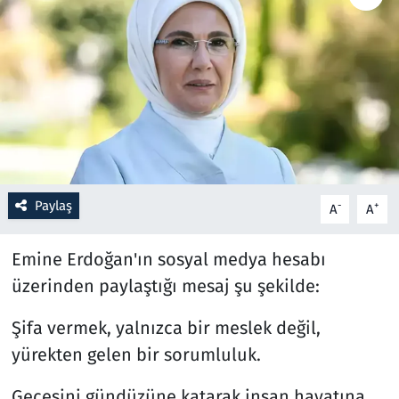
Resmi İlanlar
Rüya Tabirleri
Sağlık
Savunma Sanayi
Paylaş
-
+
A
A
Seçim 2023
Emine Erdoğan'ın sosyal medya hesabı
Spor
üzerinden paylaştığı mesaj şu şekilde:
Teknoloji ve Bilim
Şifa vermek, yalnızca bir meslek değil,
yürekten gelen bir sorumluluk.
Televizyon
Gecesini gündüzüne katarak insan hayatına