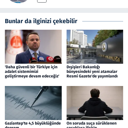
Bunlar da ilginizi çekebilir
'Daha güvenli bir Türkiye için
Dışişleri Bakanlığı
adalet sistemimizi
bünyesindeki yeni atamalar
geliştirmeye devam edeceğiz'
Resmi Gazete'de yayımlandı
Gaziantep'te 4,5 büyüklüğünde
On soruda suça sürüklenen
deprem
çocuklara ilişkin