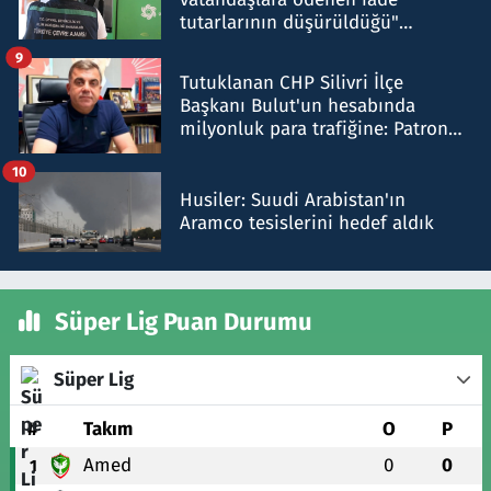
tutarlarının düşürüldüğü"
iddiasını yalanladı
9
Tutuklanan CHP Silivri İlçe
Başkanı Bulut'un hesabında
milyonluk para trafiğine: Patron
talimat verdi, ben gönderdim
10
Husiler: Suudi Arabistan'ın
Aramco tesislerini hedef aldık
Süper Lig Puan Durumu
Süper Lig
#
Takım
O
P
Amed
0
0
1