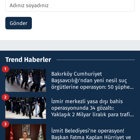
Gönder
Trend Haberler
1
Bakırköy Cumhuriyet
Başsavcılığı'ndan yeni nesil suç
örgütlerine operasyon: 50 şüpheli
hakkında gözaltı kararı
2
İzmir merkezli yasa dışı bahis
operasyonunda 34 gözaltı:
Yaklaşık 2 Milyar liralık para trafiği
tespit edildi
3
İzmit Belediyesi'ne operasyon!
Başkan Fatma Kaplan Hürriyet ve