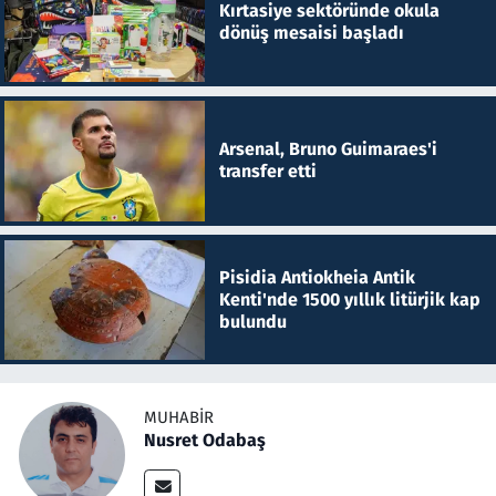
Kırtasiye sektöründe okula
dönüş mesaisi başladı
Arsenal, Bruno Guimaraes'i
transfer etti
Pisidia Antiokheia Antik
Kenti'nde 1500 yıllık litürjik kap
bulundu
MUHABIR
Nusret Odabaş