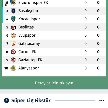
Erzurumspor FK
0
0
2
Başakşehir
0
0
3
Kocaelispor
0
0
4
Beşiktaş
0
0
5
Eyüpspor
0
0
6
Galatasaray
0
0
7
Çorum FK
0
0
8
Gaziantep FK
0
0
9
Alanyaspor
0
0
10
Detaylar için tıklayın
Süper Lig Fikstür