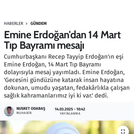
Gündem
HABERLER
GÜNDEM
Haber
Emine Erdoğan'dan 14 Mart
Kültür Sanat
Tıp Bayramı mesajı
Cumhurbaşkanı Recep Tayyip Erdoğan'ın eşi
Kurumsal Haberler
Emine Erdoğan, 14 Mart Tıp Bayramı
dolayısıyla mesaj yayımladı. Emine Erdoğan,
Lezzet Durağı
'Gecesini gündüzüne katarak insan hayatına
Memur ve Kamu
dokunan, umudu yaşatan, fedakârlıkla çalışan
sağlık kahramanlarımız iyi ki var.' dedi.
Otomobil
NUSRET ODABAŞ
14.03.2025 - 10:42
MUHABIR
YAYINLANMA
Oyun
Ramazan