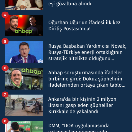
eşi gözaltına alındı
4
Oğuzhan Uğur’un ifadesi ilk kez
Diriliş Postası'nda!
5
Rusya Başbakan Yardımcısı Novak,
Rusya-Türkiye enerji ortaklığının
stratejik nitelikte olduğunu
belirtti
6
Ahbap soruşturmasında ifadeler
birbirine girdi: Dokuz şüphelinin
ifadelerinden ortaya çıkan tablo
şok etti
7
Ankara'da bir kişinin 2 milyon
lirasını gasp eden şüpheliler
Kırıkkale'de yakalandı
8
DMM, "DOA uygulamasında
vatandaşlara ödenen iade