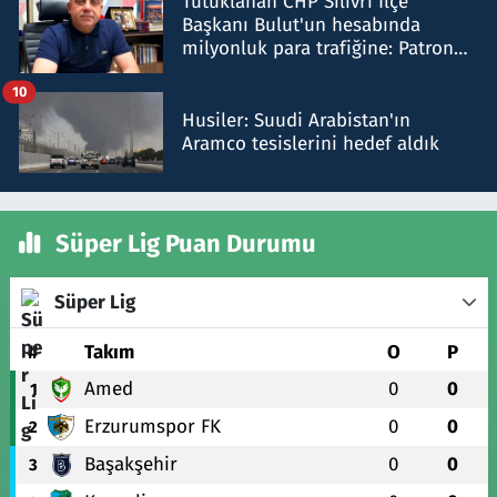
Tutuklanan CHP Silivri İlçe
Başkanı Bulut'un hesabında
milyonluk para trafiğine: Patron
talimat verdi, ben gönderdim
10
Husiler: Suudi Arabistan'ın
Aramco tesislerini hedef aldık
Süper Lig Puan Durumu
Süper Lig
#
Takım
O
P
Amed
0
0
1
Erzurumspor FK
0
0
2
Başakşehir
0
0
3