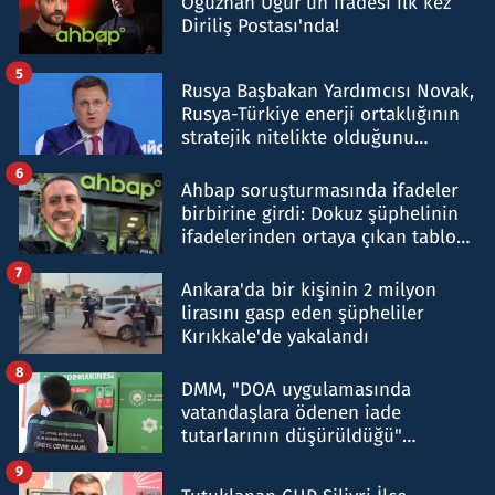
Oğuzhan Uğur’un ifadesi ilk kez
Diriliş Postası'nda!
5
Rusya Başbakan Yardımcısı Novak,
Rusya-Türkiye enerji ortaklığının
stratejik nitelikte olduğunu
belirtti
6
Ahbap soruşturmasında ifadeler
birbirine girdi: Dokuz şüphelinin
ifadelerinden ortaya çıkan tablo
şok etti
7
Ankara'da bir kişinin 2 milyon
lirasını gasp eden şüpheliler
Kırıkkale'de yakalandı
8
DMM, "DOA uygulamasında
vatandaşlara ödenen iade
tutarlarının düşürüldüğü"
iddiasını yalanladı
9