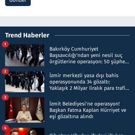
Gönder
Trend Haberler
1
Bakırköy Cumhuriyet
Başsavcılığı'ndan yeni nesil suç
örgütlerine operasyon: 50 şüpheli
hakkında gözaltı kararı
2
İzmir merkezli yasa dışı bahis
operasyonunda 34 gözaltı:
Yaklaşık 2 Milyar liralık para trafiği
tespit edildi
3
İzmit Belediyesi'ne operasyon!
Başkan Fatma Kaplan Hürriyet ve
eşi gözaltına alındı
4