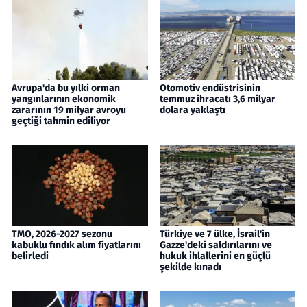
Avrupa'da bu yılki orman
Otomotiv endüstrisinin
yangınlarının ekonomik
temmuz ihracatı 3,6 milyar
zararının 19 milyar avroyu
dolara yaklaştı
geçtiği tahmin ediliyor
TMO, 2026-2027 sezonu
Türkiye ve 7 ülke, İsrail'in
kabuklu fındık alım fiyatlarını
Gazze'deki saldırılarını ve
belirledi
hukuk ihlallerini en güçlü
şekilde kınadı