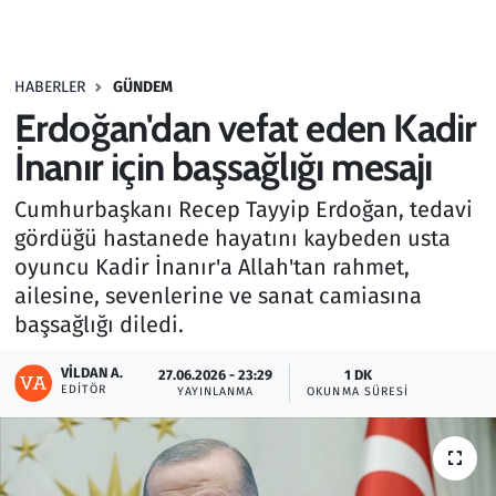
Gündem
HABERLER
GÜNDEM
Haber
Erdoğan'dan vefat eden Kadir
Kültür Sanat
İnanır için başsağlığı mesajı
Cumhurbaşkanı Recep Tayyip Erdoğan, tedavi
Kurumsal Haberler
gördüğü hastanede hayatını kaybeden usta
oyuncu Kadir İnanır'a Allah'tan rahmet,
Lezzet Durağı
ailesine, sevenlerine ve sanat camiasına
Memur ve Kamu
başsağlığı diledi.
VILDAN A.
Otomobil
27.06.2026 - 23:29
1 DK
EDITÖR
YAYINLANMA
OKUNMA SÜRESI
Oyun
Ramazan