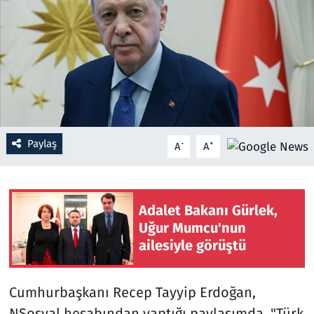
Resmi İlanlar
Rüya Tabirleri
Sağlık
Savunma Sanayi
Paylaş
-
+
A
A
Seçim 2023
Adalet Bakanı Gürlek,
Spor
Uğur Mumcu'nun
ailesiyle görüştü
Teknoloji ve Bilim
Televizyon
Cumhurbaşkanı Recep Tayyip Erdoğan,
NSosyal hesabından yaptığı paylaşımda, "Türk