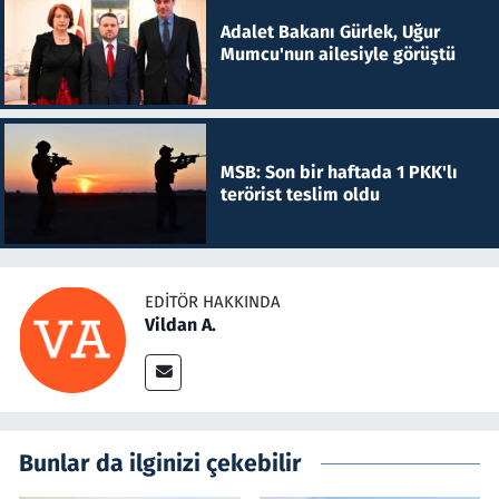
Adalet Bakanı Gürlek, Uğur
Mumcu'nun ailesiyle görüştü
MSB: Son bir haftada 1 PKK'lı
terörist teslim oldu
EDITÖR HAKKINDA
Vildan A.
Bunlar da ilginizi çekebilir