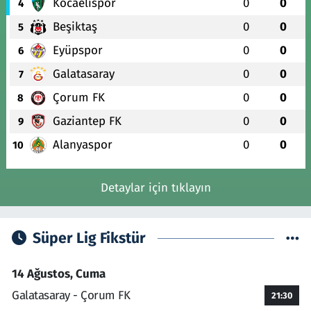
Kocaelispor
0
0
4
Beşiktaş
0
0
5
Eyüpspor
0
0
6
Galatasaray
0
0
7
Çorum FK
0
0
8
Gaziantep FK
0
0
9
Alanyaspor
0
0
10
Detaylar için tıklayın
Süper Lig Fikstür
14 Ağustos, Cuma
Galatasaray - Çorum FK
21:30