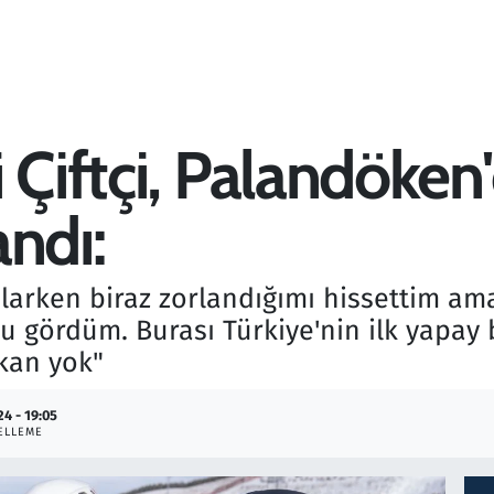
 Çiftçi, Palandöken
ndı:
şlarken biraz zorlandığımı hissettim a
 gördüm. Burası Türkiye'nin ilk yapay b
mkan yok"
24 - 19:05
ELLEME