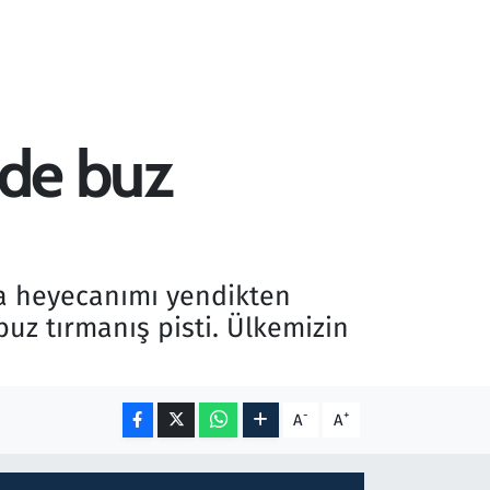
'de buz
ma heyecanımı yendikten
uz tırmanış pisti. Ülkemizin
-
+
A
A