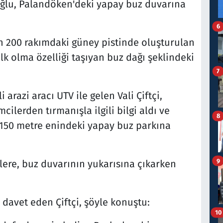
lu, Palandöken'deki yapay buz duvarına
6
n 200 rakımdaki güney pistinde oluşturulan
ilk olma özelliği taşıyan buz dağı şeklindeki
7
 arazi aracı UTV ile gelen Vali Çiftçi,
cilerden tırmanışla ilgili bilgi aldı ve
8
 150 metre enindeki yapay buz parkına
9
ilere, buz duvarının yukarısına çıkarken
davet eden Çiftçi, şöyle konuştu:
10