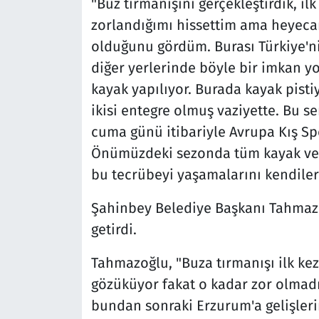
"Buz tırmanışını gerçekleştirdik, i
zorlandığımı hissettim ama heyeca
olduğunu gördüm. Burası Türkiye'nin
diğer yerlerinde böyle bir imkan y
kayak yapılıyor. Burada kayak pisti
ikisi entegre olmuş vaziyette. Bu s
cuma günü itibariyle Avrupa Kış Spo
Önümüzdeki sezonda tüm kayak ve 
bu tecrübeyi yaşamalarını kendiler
Şahinbey Belediye Başkanı Tahmazo
getirdi.
Tahmazoğlu, "Buza tırmanışı ilk kez 
gözüküyor fakat o kadar zor olmadı
bundan sonraki Erzurum'a gelişle