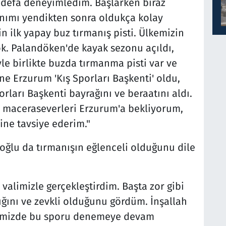
lk defa deneyimledim. Başlarken biraz
nımı yendikten sonra oldukça kolay
 ilk yapay buz tırmanış pisti. Ülkemizin
ok. Palandöken'de kayak sezonu açıldı,
yle birlikte buzda tırmanma pisti var ve
ene Erzurum 'Kış Sporları Başkenti' oldu,
rları Başkenti bayrağını ve beraatını aldı.
maceraseverleri Erzurum'a bekliyorum,
ine tavsiye ederim."
ğlu da tırmanışın eğlenceli olduğunu dile
valimizle gerçekleştirdim. Başta zor gibi
ğını ve zevkli olduğunu gördüm. İnşallah
rimizde bu sporu denemeye devam