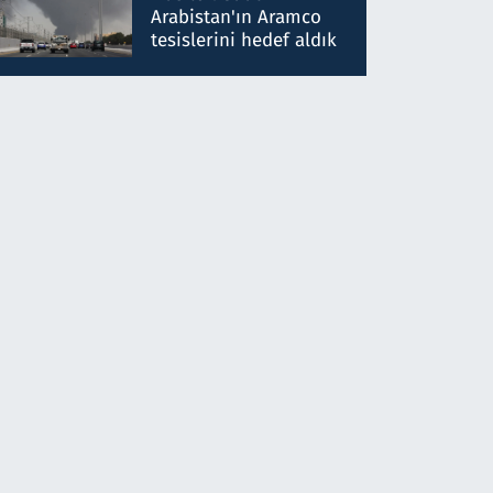
gönderdim
Arabistan'ın Aramco
tesislerini hedef aldık