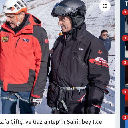
1
2
3
4
5
fa Çiftçi ve Gaziantep'in Şahinbey İlçe