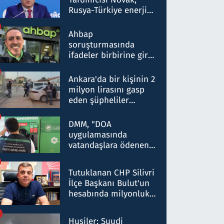
Rusya-Türkiye enerji
ortaklığının stratejik
nitelikte olduğunu
Ahbap
belirtti
soruşturmasında
ifadeler birbirine girdi:
Dokuz şüphelinin
ifadelerinden ortaya
Ankara'da bir kişinin 2
çıkan tablo şok etti
milyon lirasını gasp
eden şüpheliler
Kırıkkale'de yakalandı
DMM, "DOA
uygulamasında
vatandaşlara ödenen
iade tutarlarının
düşürüldüğü" iddiasını
Tutuklanan CHP Silivri
yalanladı
İlçe Başkanı Bulut'un
hesabında milyonluk
para trafiğine: Patron
talimat verdi, ben
Husiler: Suudi