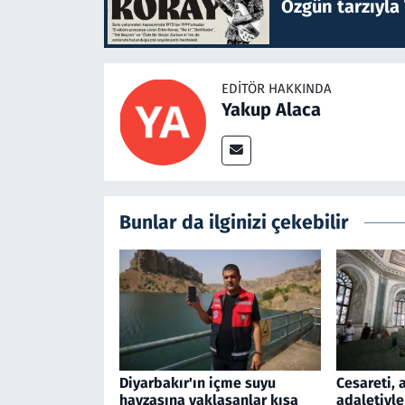
Özgün tarzıyla
EDITÖR HAKKINDA
Yakup Alaca
Bunlar da ilginizi çekebilir
Diyarbakır'ın içme suyu
Cesareti, 
havzasına yaklaşanlar kısa
adaletiyle