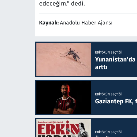
edeceğim." dedi.
Kaynak:
Anadolu Haber Ajansı
EDITÖRÜN SEÇTIĞI
Yunanistan'da B
arttı
EDITÖRÜN SEÇTIĞI
Gaziantep FK, 
EDITÖRÜN SEÇTIĞI