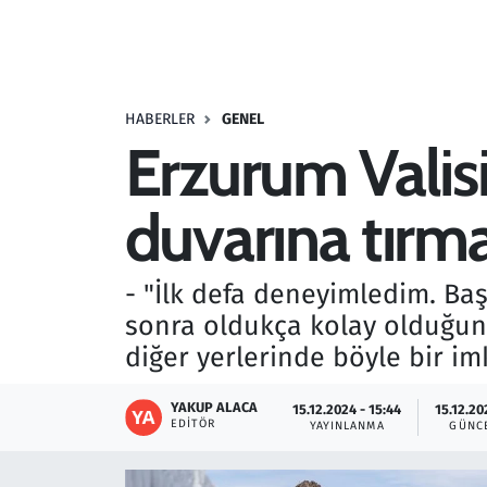
Resmi İlanlar
Rüya Tabirleri
HABERLER
GENEL
Erzurum Valisi
Sağlık
duvarına tırma
Savunma Sanayi
Seçim 2023
- "İlk defa deneyimledim. Ba
sonra oldukça kolay olduğunu
Spor
diğer yerlerinde böyle bir i
Teknoloji ve Bilim
YAKUP ALACA
15.12.2024 - 15:44
15.12.20
EDITÖR
YAYINLANMA
GÜNC
Televizyon