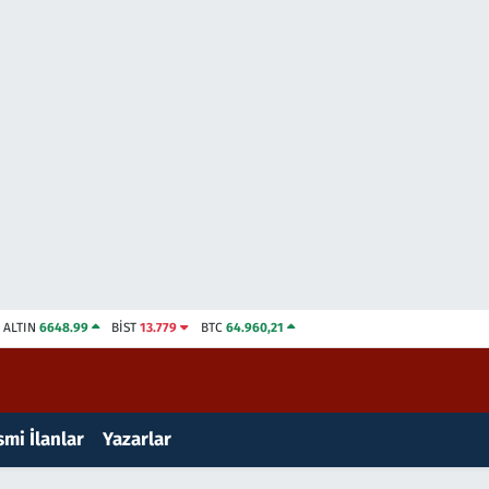
ALTIN
6648.99
BİST
13.779
BTC
64.960,21
mi İlanlar
Yazarlar