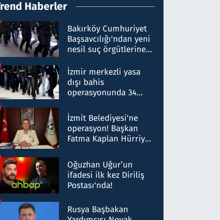
Trend Haberler
Bakırköy Cumhuriyet
Başsavcılığı'ndan yeni
nesil suç örgütlerine
operasyon: 50 şüpheli
hakkında gözaltı kararı
İzmir merkezli yasa
dışı bahis
operasyonunda 34
gözaltı: Yaklaşık 2
Milyar liralık para
İzmit Belediyesi'ne
trafiği tespit edildi
operasyon! Başkan
Fatma Kaplan Hürriyet
ve eşi gözaltına alındı
Oğuzhan Uğur’un
ifadesi ilk kez Diriliş
Postası'nda!
Rusya Başbakan
Yardımcısı Novak,