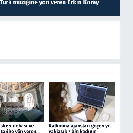
 Türk müziğine yön veren Erkin Koray
askeri dehası ve
Kalkınma ajansları geçen yıl
 tarihe yön veren,
yaklaşık 7 bin kadının