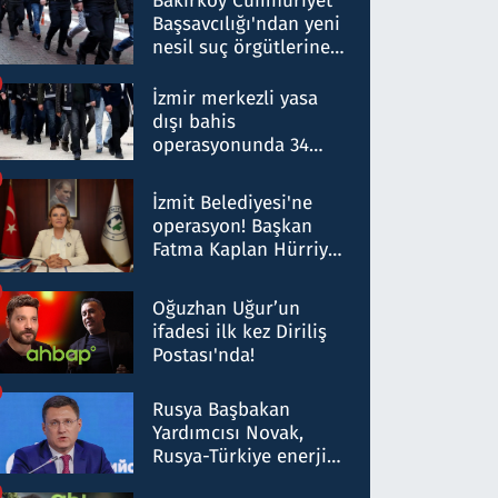
Bakırköy Cumhuriyet
Başsavcılığı'ndan yeni
nesil suç örgütlerine
operasyon: 50 şüpheli
hakkında gözaltı kararı
İzmir merkezli yasa
dışı bahis
operasyonunda 34
gözaltı: Yaklaşık 2
Milyar liralık para
İzmit Belediyesi'ne
trafiği tespit edildi
operasyon! Başkan
Fatma Kaplan Hürriyet
ve eşi gözaltına alındı
Oğuzhan Uğur’un
ifadesi ilk kez Diriliş
Postası'nda!
Rusya Başbakan
Yardımcısı Novak,
Rusya-Türkiye enerji
ortaklığının stratejik