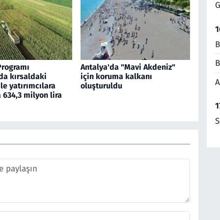
G
1
B
B
Programı
Antalya'da "Mavi Akdeniz"
a kırsaldaki
için koruma kalkanı
A
ile yatırımcılara
oluşturuldu
634,3 milyon lira
1
S