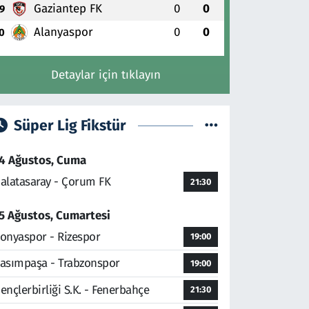
Gaziantep FK
0
0
9
Alanyaspor
0
0
0
Detaylar için tıklayın
Süper Lig Fikstür
4 Ağustos, Cuma
alatasaray - Çorum FK
21:30
5 Ağustos, Cumartesi
onyaspor - Rizespor
19:00
asımpaşa - Trabzonspor
19:00
ençlerbirliği S.K. - Fenerbahçe
21:30