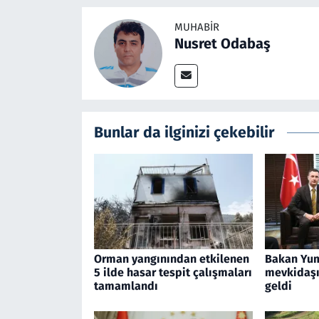
MUHABIR
Nusret Odabaş
Bunlar da ilginizi çekebilir
Orman yangınından etkilenen
Bakan Yum
5 ilde hasar tespit çalışmaları
mevkidaşı 
tamamlandı
geldi