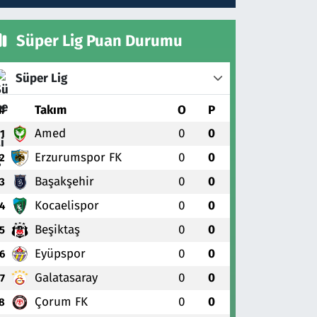
Süper Lig Puan Durumu
Süper Lig
#
Takım
O
P
Amed
0
0
1
Erzurumspor FK
0
0
2
Başakşehir
0
0
3
Kocaelispor
0
0
4
Beşiktaş
0
0
5
Eyüpspor
0
0
6
Galatasaray
0
0
7
Çorum FK
0
0
8