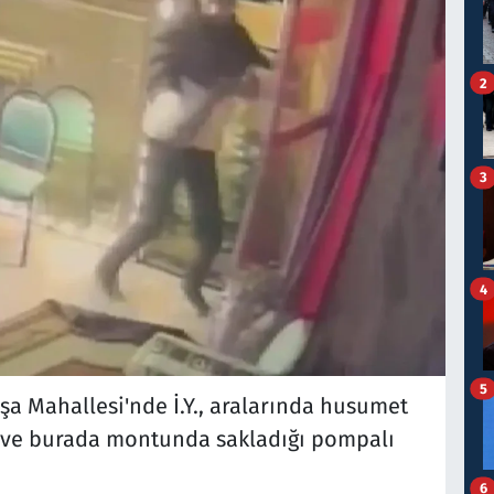
2
3
4
5
şa Mahallesi'nde İ.Y., aralarında husumet
ldi ve burada montunda sakladığı pompalı
6