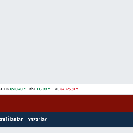
ALTIN
6510.40
BİST
13.799
BTC
64.225,61
mi İlanlar
Yazarlar