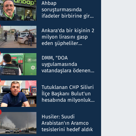
nitelikte olduğunu
Ahbap
belirtti
soruşturmasında
ifadeler birbirine girdi:
Dokuz şüphelinin
ifadelerinden ortaya
Ankara'da bir kişinin 2
çıkan tablo şok etti
milyon lirasını gasp
eden şüpheliler
Kırıkkale'de yakalandı
DMM, "DOA
uygulamasında
vatandaşlara ödenen
iade tutarlarının
düşürüldüğü" iddiasını
Tutuklanan CHP Silivri
yalanladı
İlçe Başkanı Bulut'un
hesabında milyonluk
para trafiğine: Patron
talimat verdi, ben
Husiler: Suudi
gönderdim
Arabistan'ın Aramco
tesislerini hedef aldık