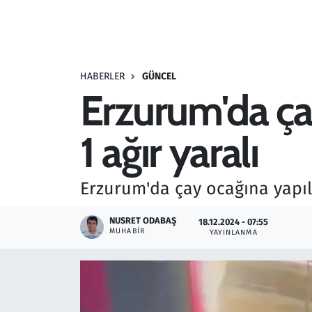
Resmi İlanlar
Rüya Tabirleri
HABERLER
GÜNCEL
Erzurum'da çay
Sağlık
1 ağır yaralı
Savunma Sanayi
Seçim 2023
Erzurum'da çay ocağına yapıla
Spor
NUSRET ODABAŞ
18.12.2024 - 07:55
MUHABIR
YAYINLANMA
Teknoloji ve Bilim
Televizyon