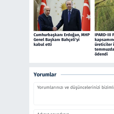
Cumhurbaşkanı Erdoğan, MHP
IPARD-III 
Genel Başkanı Bahçeli'yi
kapsamınd
kabul etti
üreticiler 
temmuzda 
ödendi
Yorumlar