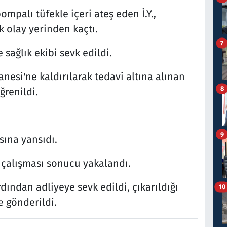
ompalı tüfekle içeri ateş eden İ.Y.,
ak olay yerinden kaçtı.
7
 sağlık ekibi sevk edildi.
nesi'ne kaldırılarak tedavi altına alınan
8
ğrenildi.
9
sına yansıdı.
n çalışması sonucu yakalandı.
rdından adliyeye sevk edildi, çıkarıldığı
10
 gönderildi.