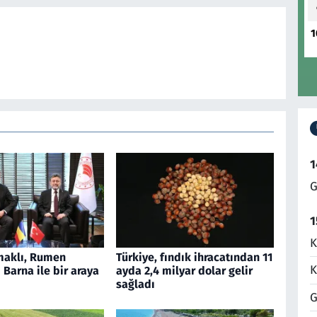
1
1
G
1
K
aklı, Rumen
Türkiye, fındık ihracatından 11
K
Barna ile bir araya
ayda 2,4 milyar dolar gelir
sağladı
G