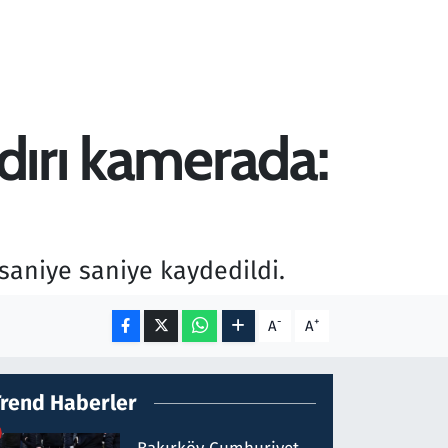
ldırı kamerada:
saniye saniye kaydedildi.
-
+
A
A
Trend Haberler