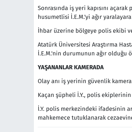
Sonrasında iş yeri kapısını açarak p
husumetlisi İ.E.M.'yi ağır yaralayar
İhbar üzerine bölgeye polis ekibi ve
Atatürk Üniversitesi Araştırma Hasta
İ.E.M.'nin durumunun ağır olduğu ö
YAŞANANLAR KAMERADA
Olay anı iş yerinin güvenlik kamera
Kaçan şüpheli İ.Y., polis ekiplerini
İ.Y. polis merkezindeki ifadesinin a
mahkemece tutuklanarak cezaevine