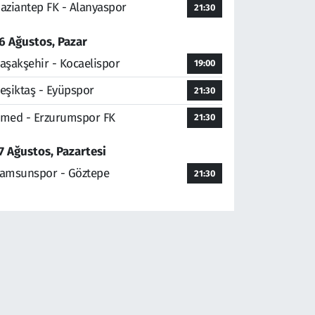
aziantep FK - Alanyaspor
21:30
6 Ağustos, Pazar
aşakşehir - Kocaelispor
19:00
eşiktaş - Eyüpspor
21:30
med - Erzurumspor FK
21:30
7 Ağustos, Pazartesi
amsunspor - Göztepe
21:30