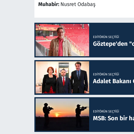
Muhabir:
Nusret Odabaş
EDITÖRÜN SEÇTIĞI
Göztepe'den "o
EDITÖRÜN SEÇTIĞI
Adalet Bakanı 
EDITÖRÜN SEÇTIĞI
MSB: Son bir ha