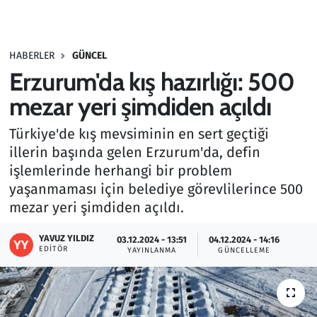
Gündem
HABERLER
GÜNCEL
Haber
Erzurum'da kış hazırlığı: 500
Kültür Sanat
mezar yeri şimdiden açıldı
Türkiye'de kış mevsiminin en sert geçtiği
Kurumsal Haberler
illerin başında gelen Erzurum'da, defin
işlemlerinde herhangi bir problem
Lezzet Durağı
yaşanmaması için belediye görevlilerince 500
Memur ve Kamu
mezar yeri şimdiden açıldı.
YAVUZ YILDIZ
Otomobil
03.12.2024 - 13:51
04.12.2024 - 14:16
EDITÖR
YAYINLANMA
GÜNCELLEME
Oyun
Ramazan