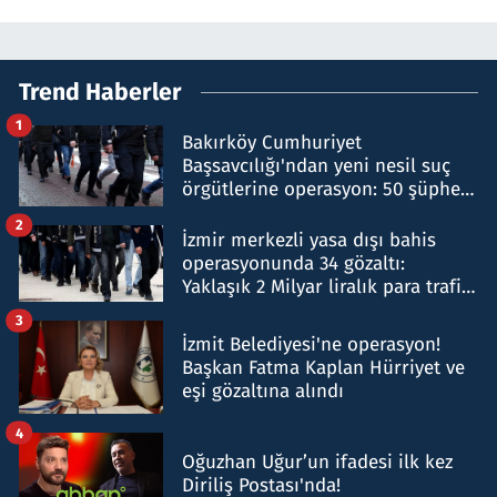
Trend Haberler
1
Bakırköy Cumhuriyet
Başsavcılığı'ndan yeni nesil suç
örgütlerine operasyon: 50 şüpheli
hakkında gözaltı kararı
2
İzmir merkezli yasa dışı bahis
operasyonunda 34 gözaltı:
Yaklaşık 2 Milyar liralık para trafiği
tespit edildi
3
İzmit Belediyesi'ne operasyon!
Başkan Fatma Kaplan Hürriyet ve
eşi gözaltına alındı
4
Oğuzhan Uğur’un ifadesi ilk kez
Diriliş Postası'nda!