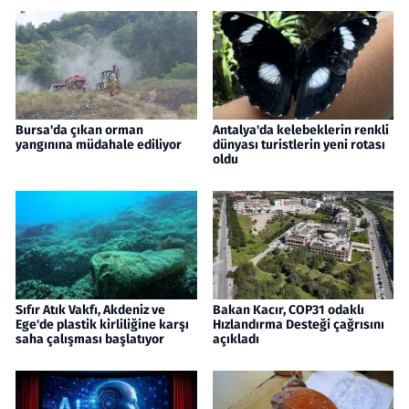
Bursa'da çıkan orman
Antalya'da kelebeklerin renkli
yangınına müdahale ediliyor
dünyası turistlerin yeni rotası
oldu
Sıfır Atık Vakfı, Akdeniz ve
Bakan Kacır, COP31 odaklı
Ege'de plastik kirliliğine karşı
Hızlandırma Desteği çağrısını
saha çalışması başlatıyor
açıkladı