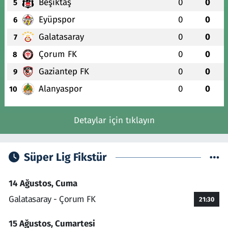
Beşiktaş
0
0
5
Eyüpspor
0
0
6
Galatasaray
0
0
7
Çorum FK
0
0
8
Gaziantep FK
0
0
9
Alanyaspor
0
0
10
Detaylar için tıklayın
Süper Lig Fikstür
14 Ağustos, Cuma
Galatasaray - Çorum FK
21:30
15 Ağustos, Cumartesi