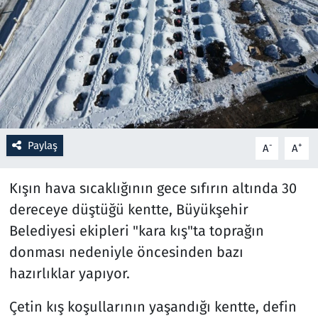
Resmi İlanlar
Rüya Tabirleri
Sağlık
Savunma Sanayi
Paylaş
-
+
A
A
Seçim 2023
Kışın hava sıcaklığının gece sıfırın altında 30
dereceye düştüğü kentte, Büyükşehir
Spor
Belediyesi ekipleri "kara kış"ta toprağın
Teknoloji ve Bilim
donması nedeniyle öncesinden bazı
hazırlıklar yapıyor.
Televizyon
Çetin kış koşullarının yaşandığı kentte, defin