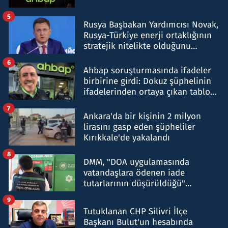
5
Rusya Başbakan Yardımcısı Novak,
Rusya-Türkiye enerji ortaklığının
stratejik nitelikte olduğunu
belirtti
6
Ahbap soruşturmasında ifadeler
birbirine girdi: Dokuz şüphelinin
ifadelerinden ortaya çıkan tablo
şok etti
7
Ankara'da bir kişinin 2 milyon
lirasını gasp eden şüpheliler
Kırıkkale'de yakalandı
8
DMM, "DOA uygulamasında
vatandaşlara ödenen iade
tutarlarının düşürüldüğü"
iddiasını yalanladı
9
Tutuklanan CHP Silivri İlçe
Başkanı Bulut'un hesabında