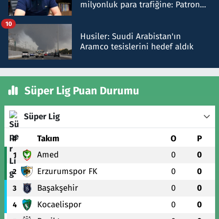
milyonluk para trafiğine: Patron
talimat verdi, ben gönderdim
10
Husiler: Suudi Arabistan'ın
Aramco tesislerini hedef aldık
Süper Lig Puan Durumu
Süper Lig
#
Takım
O
P
Amed
0
0
1
Erzurumspor FK
0
0
2
Başakşehir
0
0
3
Kocaelispor
0
0
4