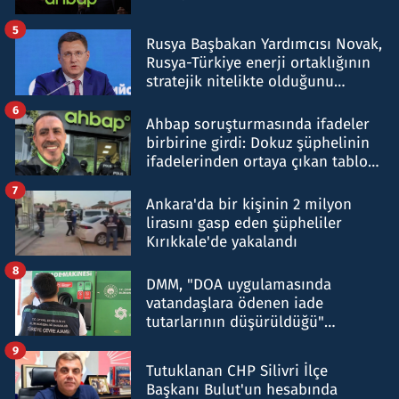
5
Rusya Başbakan Yardımcısı Novak,
Rusya-Türkiye enerji ortaklığının
stratejik nitelikte olduğunu
belirtti
6
Ahbap soruşturmasında ifadeler
birbirine girdi: Dokuz şüphelinin
ifadelerinden ortaya çıkan tablo
şok etti
7
Ankara'da bir kişinin 2 milyon
lirasını gasp eden şüpheliler
Kırıkkale'de yakalandı
8
DMM, "DOA uygulamasında
vatandaşlara ödenen iade
tutarlarının düşürüldüğü"
iddiasını yalanladı
9
Tutuklanan CHP Silivri İlçe
Başkanı Bulut'un hesabında