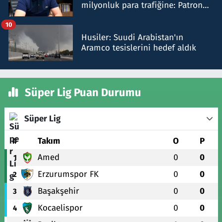
milyonluk para trafiğine: Patron
talimat verdi, ben gönderdim
10
Husiler: Suudi Arabistan'ın
Aramco tesislerini hedef aldık
Süper Lig Puan Durumu
Süper Lig
#
Takım
O
P
Amed
0
0
1
Erzurumspor FK
0
0
2
Başakşehir
0
0
3
Kocaelispor
0
0
4