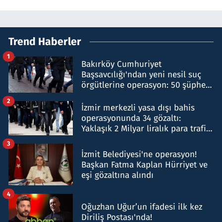
Trend Haberler
1
Bakırköy Cumhuriyet
Başsavcılığı'ndan yeni nesil suç
örgütlerine operasyon: 50 şüpheli
hakkında gözaltı kararı
2
İzmir merkezli yasa dışı bahis
operasyonunda 34 gözaltı:
Yaklaşık 2 Milyar liralık para trafiği
tespit edildi
3
İzmit Belediyesi'ne operasyon!
Başkan Fatma Kaplan Hürriyet ve
eşi gözaltına alındı
4
Oğuzhan Uğur’un ifadesi ilk kez
Diriliş Postası'nda!