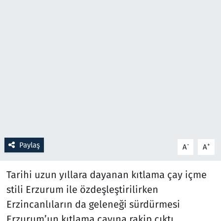
Resmi İlanlar
Rüya Tabirleri
Sağlık
Savunma Sanayi
Seçim 2023
Paylaş
-
+
A
A
Spor
Tarihi uzun yıllara dayanan kıtlama çay içme
Teknoloji ve Bilim
stili Erzurum ile özdeşleştirilirken
Televizyon
Erzincanlıların da geleneği sürdürmesi
Erzurum’un kıtlama çayına rakip çıktı,