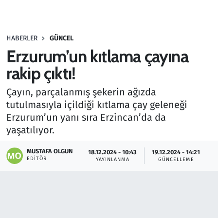
Gündem
HABERLER
GÜNCEL
Haber
Erzurum’un kıtlama çayına
Kültür Sanat
rakip çıktı!
Çayın, parçalanmış şekerin ağızda
Kurumsal Haberler
tutulmasıyla içildiği kıtlama çay geleneği
Erzurum’un yanı sıra Erzincan’da da
Lezzet Durağı
yaşatılıyor.
Memur ve Kamu
MUSTAFA OLGUN
18.12.2024 - 10:43
19.12.2024 - 14:21
EDITÖR
YAYINLANMA
GÜNCELLEME
Otomobil
Oyun
Ramazan