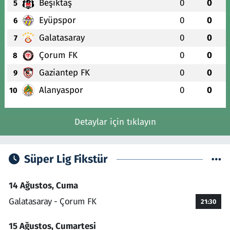
Beşiktaş
0
0
5
Eyüpspor
0
0
6
Galatasaray
0
0
7
Çorum FK
0
0
8
Gaziantep FK
0
0
9
Alanyaspor
0
0
10
Detaylar için tıklayın
Süper Lig Fikstür
14 Ağustos, Cuma
Galatasaray - Çorum FK
21:30
15 Ağustos, Cumartesi