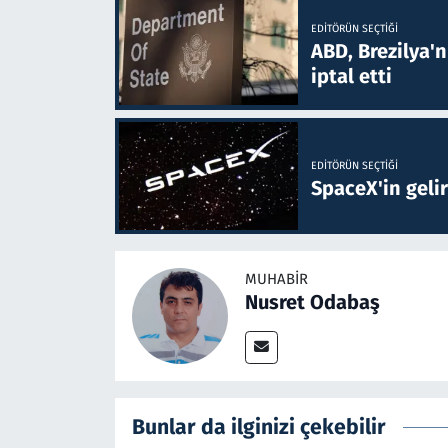
EDITÖRÜN SEÇTIĞI
ABD, Brezilya'
iptal etti
EDITÖRÜN SEÇTIĞI
SpaceX'in gelir
MUHABIR
Nusret Odabaş
Bunlar da ilginizi çekebilir