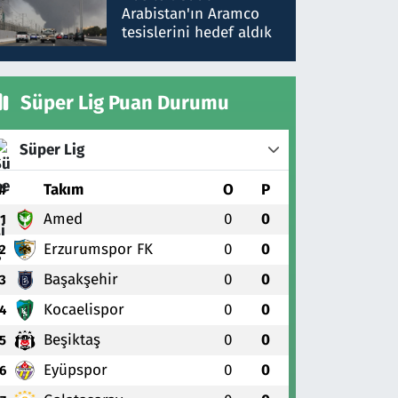
gönderdim
Arabistan'ın Aramco
tesislerini hedef aldık
Süper Lig Puan Durumu
Süper Lig
#
Takım
O
P
Amed
0
0
1
Erzurumspor FK
0
0
2
Başakşehir
0
0
3
Kocaelispor
0
0
4
Beşiktaş
0
0
5
Eyüpspor
0
0
6