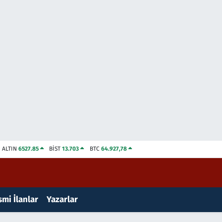
ALTIN
6527.85
BİST
13.703
BTC
64.927,78
mi İlanlar
Yazarlar