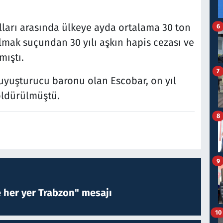
lları arasında ülkeye ayda ortalama 30 ton
6
lmak suçundan 30 yılı aşkın hapis cezası ve
mıştı.
7
uyuşturucu baronu olan Escobar, on yıl
öldürülmüştü.
8
9
e her yer Trabzon" mesajı
10