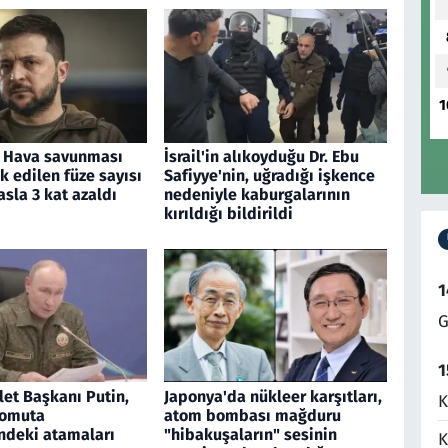
1
: Hava savunması
İsrail'in alıkoyduğu Dr. Ebu
ik edilen füze sayısı
Safiyye'nin, uğradığı işkence
asla 3 kat azaldı
nedeniyle kaburgalarının
kırıldığı bildirildi
1
G
1
et Başkanı Putin,
Japonya'da nükleer karşıtları,
K
komuta
atom bombası mağduru
deki atamaları
"hibakuşaların" sesinin
K