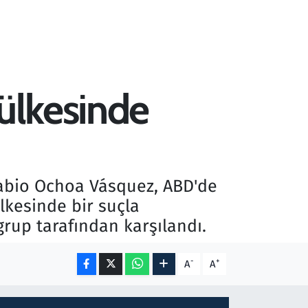
 ülkesinde
Fabio Ochoa Vásquez, ABD'de
lkesinde bir suçla
rup tarafından karşılandı.
-
+
A
A