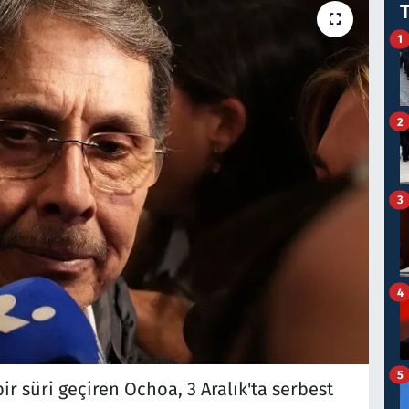
1
2
3
4
5
r süri geçiren Ochoa, 3 Aralık'ta serbest