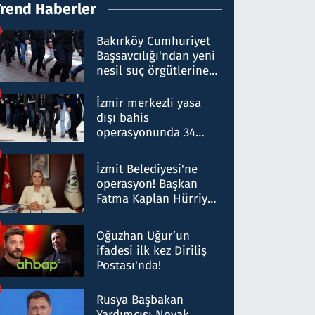
Trend Haberler
Bakırköy Cumhuriyet
Başsavcılığı'ndan yeni
nesil suç örgütlerine
operasyon: 50 şüpheli
hakkında gözaltı kararı
İzmir merkezli yasa
dışı bahis
operasyonunda 34
gözaltı: Yaklaşık 2
Milyar liralık para
İzmit Belediyesi'ne
trafiği tespit edildi
operasyon! Başkan
Fatma Kaplan Hürriyet
ve eşi gözaltına alındı
Oğuzhan Uğur’un
ifadesi ilk kez Diriliş
Postası'nda!
Rusya Başbakan
Yardımcısı Novak,