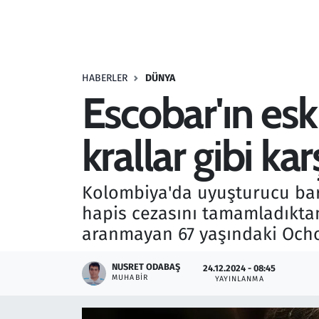
Resmi İlanlar
Rüya Tabirleri
HABERLER
DÜNYA
Escobar'ın esk
Sağlık
krallar gibi kar
Savunma Sanayi
Seçim 2023
Kolombiya'da uyuşturucu bar
hapis cezasını tamamladıktan 
Spor
aranmayan 67 yaşındaki Ochoa
Teknoloji ve Bilim
NUSRET ODABAŞ
24.12.2024 - 08:45
MUHABIR
YAYINLANMA
Televizyon