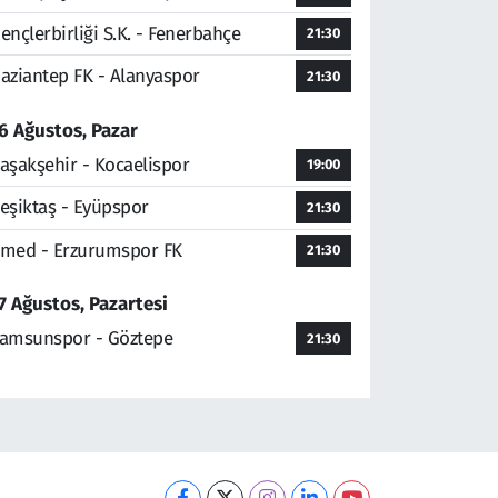
ençlerbirliği S.K. - Fenerbahçe
21:30
aziantep FK - Alanyaspor
21:30
6 Ağustos, Pazar
aşakşehir - Kocaelispor
19:00
eşiktaş - Eyüpspor
21:30
med - Erzurumspor FK
21:30
7 Ağustos, Pazartesi
amsunspor - Göztepe
21:30