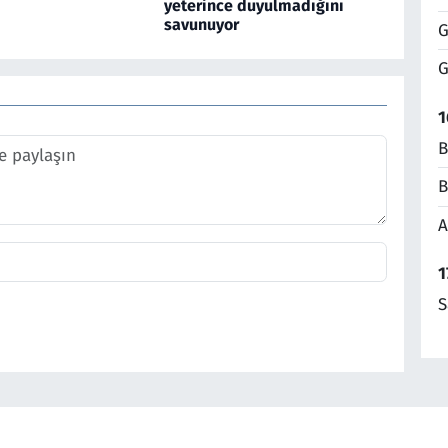
yeterince duyulmadığını
savunuyor
G
G
1
B
B
A
1
S