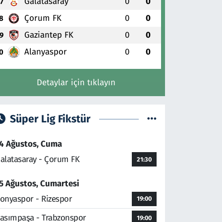
Galatasaray
0
0
7
Çorum FK
0
0
8
Gaziantep FK
0
0
9
Alanyaspor
0
0
0
Detaylar için tıklayın
Süper Lig Fikstür
4 Ağustos, Cuma
alatasaray - Çorum FK
21:30
5 Ağustos, Cumartesi
onyaspor - Rizespor
19:00
asımpaşa - Trabzonspor
19:00