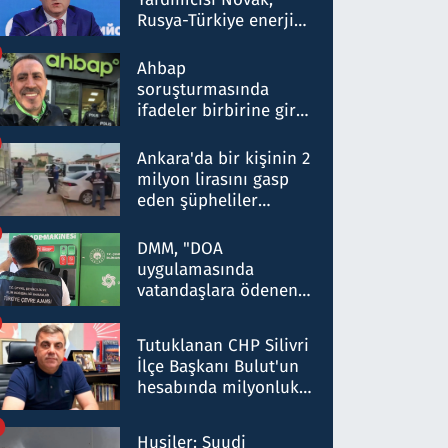
Rusya-Türkiye enerji
ortaklığının stratejik
nitelikte olduğunu
Ahbap
belirtti
soruşturmasında
ifadeler birbirine girdi:
Dokuz şüphelinin
ifadelerinden ortaya
Ankara'da bir kişinin 2
çıkan tablo şok etti
milyon lirasını gasp
eden şüpheliler
Kırıkkale'de yakalandı
DMM, "DOA
uygulamasında
vatandaşlara ödenen
iade tutarlarının
düşürüldüğü" iddiasını
Tutuklanan CHP Silivri
yalanladı
İlçe Başkanı Bulut'un
hesabında milyonluk
para trafiğine: Patron
talimat verdi, ben
Husiler: Suudi