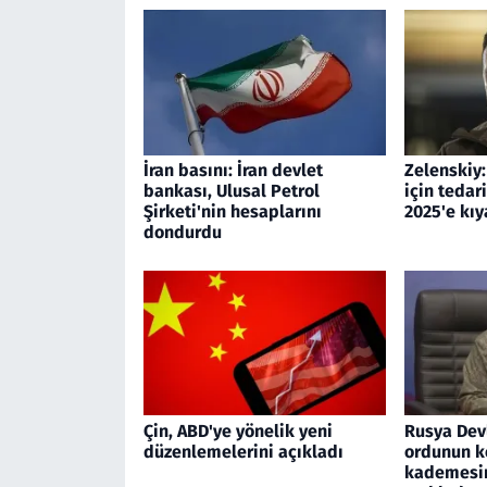
İran basını: İran devlet
Zelenskiy
bankası, Ulusal Petrol
için tedar
Şirketi'nin hesaplarını
2025'e kıy
dondurdu
Çin, ABD'ye yönelik yeni
Rusya Devl
düzenlemelerini açıkladı
ordunun 
kademesin