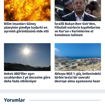
Bilim insanları Güneş
İsrailli Bakan Ben-Gvir'den,
yüzeyinin şimdiye kadarki en
Filistinli esirlerin kıyafetlerine
ayrıntılı görüntüsünü elde etti
ve Kur'an-ı Kerimlerine el
konulması talimatı
Anket: ABD'liler aşırı
Akkuyu NGS 1. güç ünitesindeki
sıcaklardan 2 yıl öncesine göre
türbin tesisi bir sonraki
daha fazla etkileniyor
devreye alma aşamasına hazır
Yorumlar