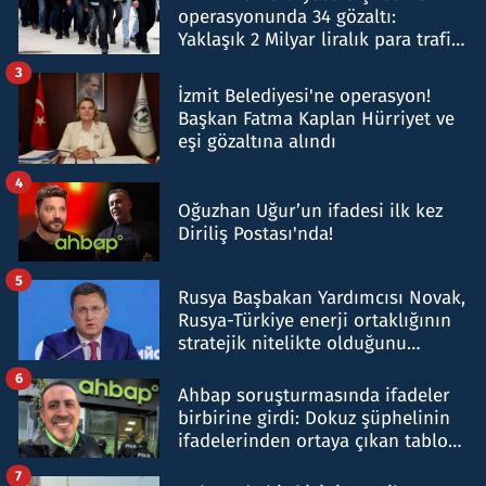
operasyonunda 34 gözaltı:
Yaklaşık 2 Milyar liralık para trafiği
tespit edildi
3
İzmit Belediyesi'ne operasyon!
Başkan Fatma Kaplan Hürriyet ve
eşi gözaltına alındı
4
Oğuzhan Uğur’un ifadesi ilk kez
Diriliş Postası'nda!
5
Rusya Başbakan Yardımcısı Novak,
Rusya-Türkiye enerji ortaklığının
stratejik nitelikte olduğunu
belirtti
6
Ahbap soruşturmasında ifadeler
birbirine girdi: Dokuz şüphelinin
ifadelerinden ortaya çıkan tablo
şok etti
7