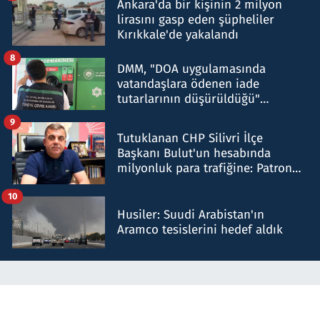
Ankara'da bir kişinin 2 milyon
lirasını gasp eden şüpheliler
Kırıkkale'de yakalandı
8
DMM, "DOA uygulamasında
vatandaşlara ödenen iade
tutarlarının düşürüldüğü"
iddiasını yalanladı
9
Tutuklanan CHP Silivri İlçe
Başkanı Bulut'un hesabında
milyonluk para trafiğine: Patron
talimat verdi, ben gönderdim
10
Husiler: Suudi Arabistan'ın
Aramco tesislerini hedef aldık