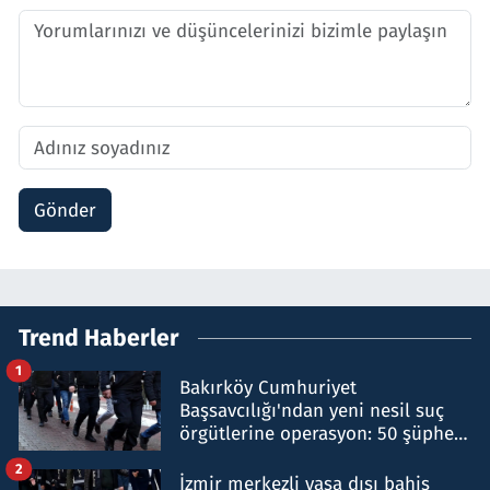
Gönder
Trend Haberler
1
Bakırköy Cumhuriyet
Başsavcılığı'ndan yeni nesil suç
örgütlerine operasyon: 50 şüpheli
hakkında gözaltı kararı
2
İzmir merkezli yasa dışı bahis