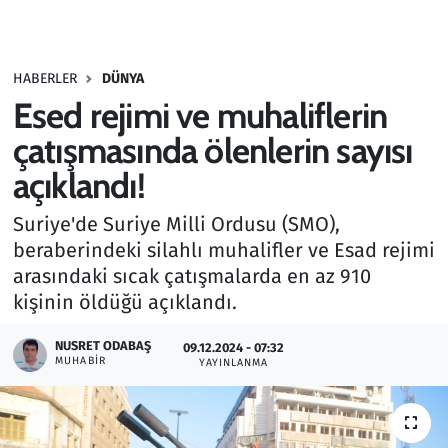
Gündem
HABERLER
DÜNYA
Haber
Esed rejimi ve muhaliflerin
Kültür Sanat
çatışmasında ölenlerin sayısı
açıklandı!
Kurumsal Haberler
Suriye'de Suriye Milli Ordusu (SMO),
Lezzet Durağı
beraberindeki silahlı muhalifler ve Esad rejimi
arasındaki sıcak çatışmalarda en az 910
Memur ve Kamu
kişinin öldüğü açıklandı.
Otomobil
NUSRET ODABAŞ
09.12.2024 - 07:32
MUHABIR
YAYINLANMA
Oyun
Ramazan