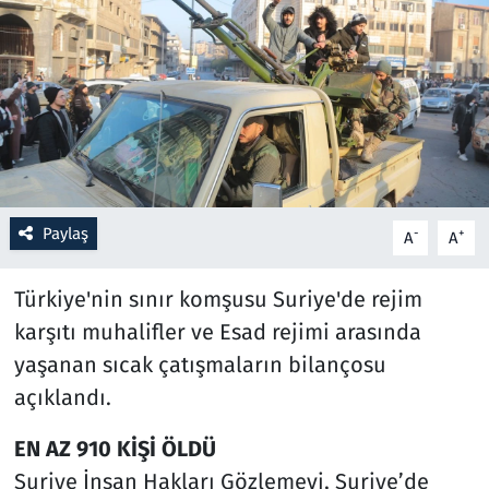
Resmi İlanlar
Rüya Tabirleri
Sağlık
Savunma Sanayi
Paylaş
-
+
A
A
Seçim 2023
Türkiye'nin sınır komşusu Suriye'de rejim
Spor
karşıtı muhalifler ve Esad rejimi arasında
yaşanan sıcak çatışmaların bilançosu
Teknoloji ve Bilim
açıklandı.
Televizyon
EN AZ 910 KİŞİ ÖLDÜ
Suriye İnsan Hakları Gözlemevi, Suriye’de