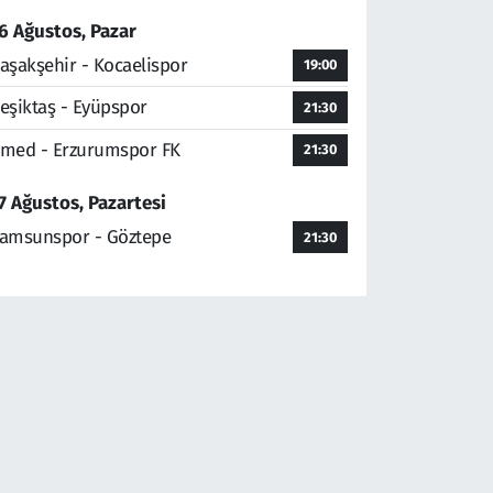
6 Ağustos, Pazar
aşakşehir - Kocaelispor
19:00
eşiktaş - Eyüpspor
21:30
med - Erzurumspor FK
21:30
7 Ağustos, Pazartesi
amsunspor - Göztepe
21:30