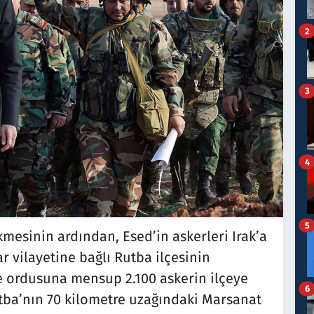
2
3
4
5
mesinin ardından, Esed’in askerleri Irak’a
 vilayetine bağlı Rutba ilçesinin
 ordusuna mensup 2.100 askerin ilçeye
6
Rutba’nın 70 kilometre uzağındaki Marsanat