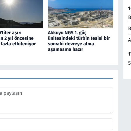
1
B
B
liler aşırı
Akkuyu NGS 1. güç
n 2 yıl öncesine
ünitesindeki türbin tesisi bir
A
fazla etkileniyor
sonraki devreye alma
aşamasına hazır
1
S