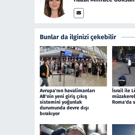
Bunlar da ilginizi çekebilir
Avrupa'nın havalimanları
İsrail ile
AB'nin yeni giriş çıkış
müzakerele
sistemini yoğunluk
Roma'da s
durumunda devre dışı
bırakıyor