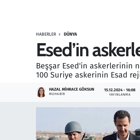
Resmi İlanlar
Rüya Tabirleri
HABERLER
DÜNYA
Esed’in askerle
Sağlık
Savunma Sanayi
Beşşar Esed'in askerlerinin 
100 Suriye askerinin Esad rej
Seçim 2023
HAZAL MIHRACE GÖKSUN
15.12.2024 - 16:08
Spor
MUHABIR
YAYINLANMA
Teknoloji ve Bilim
Televizyon