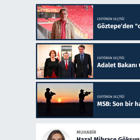
EDITÖRÜN SEÇTIĞI
Göztepe'den "o
EDITÖRÜN SEÇTIĞI
Adalet Bakanı 
EDITÖRÜN SEÇTIĞI
MSB: Son bir ha
MUHABIR
Hazal Mihrace Göksun