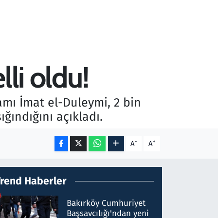
lli oldu!
amı İmat el-Duleymi, 2 bin
ğındığını açıkladı.
-
+
A
A
Trend Haberler
Bakırköy Cumhuriyet
Başsavcılığı'ndan yeni