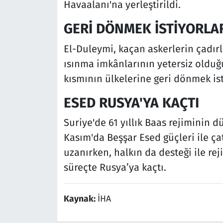
Havaalanı'na yerleştirildi.
GERİ DÖNMEK İSTİYORLA
El-Duleymi, kaçan askerlerin çadırl
ısınma imkânlarının yetersiz olduğu
kısmının ülkelerine geri dönmek iste
ESED RUSYA'YA KAÇTI
Suriye'de 61 yıllık Baas rejiminin d
Kasım'da Beşşar Esed güçleri ile ç
uzanırken, halkın da desteği ile re
süreçte Rusya’ya kaçtı.
Kaynak:
İHA