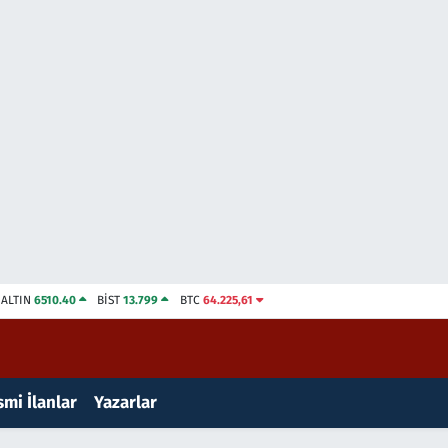
ALTIN
6510.40
BİST
13.799
BTC
64.225,61
mi İlanlar
Yazarlar