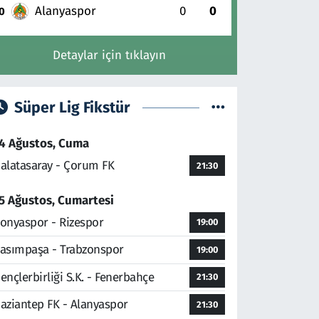
Alanyaspor
0
0
0
Detaylar için tıklayın
Süper Lig Fikstür
4 Ağustos, Cuma
alatasaray - Çorum FK
21:30
5 Ağustos, Cumartesi
onyaspor - Rizespor
19:00
asımpaşa - Trabzonspor
19:00
ençlerbirliği S.K. - Fenerbahçe
21:30
aziantep FK - Alanyaspor
21:30