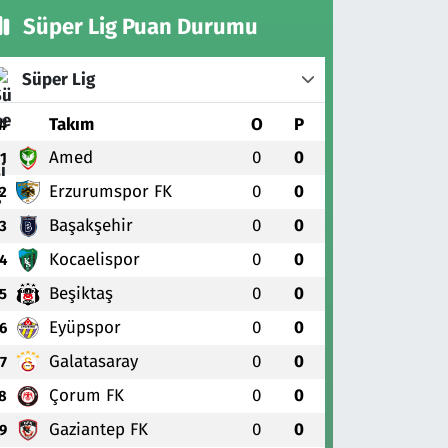
Süper Lig Puan Durumu
Süper Lig
#
Takım
O
P
Amed
0
0
1
Erzurumspor FK
0
0
2
Başakşehir
0
0
3
Kocaelispor
0
0
4
Beşiktaş
0
0
5
Eyüpspor
0
0
6
Galatasaray
0
0
7
Çorum FK
0
0
8
Gaziantep FK
0
0
9