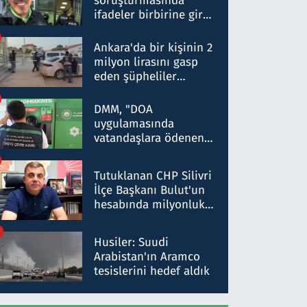
soruşturmasında
ifadeler birbirine girdi:
Dokuz şüphelinin
ifadelerinden ortaya
Ankara'da bir kişinin 2
çıkan tablo şok etti
milyon lirasını gasp
eden şüpheliler
Kırıkkale'de yakalandı
DMM, "DOA
uygulamasında
vatandaşlara ödenen
iade tutarlarının
düşürüldüğü" iddiasını
Tutuklanan CHP Silivri
yalanladı
İlçe Başkanı Bulut'un
hesabında milyonluk
para trafiğine: Patron
talimat verdi, ben
Husiler: Suudi
gönderdim
Arabistan'ın Aramco
tesislerini hedef aldık