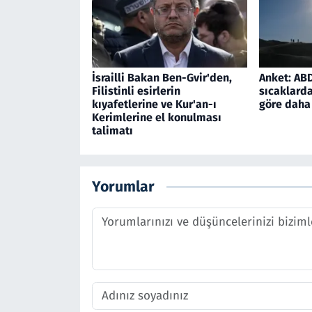
İsrailli Bakan Ben-Gvir'den,
Anket: ABD'
Filistinli esirlerin
sıcaklarda
kıyafetlerine ve Kur'an-ı
göre daha 
Kerimlerine el konulması
talimatı
Yorumlar