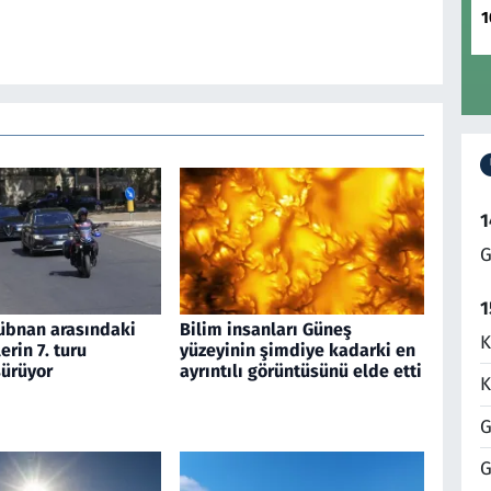
1
1
G
1
 Lübnan arasındaki
Bilim insanları Güneş
K
rin 7. turu
yüzeyinin şimdiye kadarki en
ürüyor
ayrıntılı görüntüsünü elde etti
K
G
G