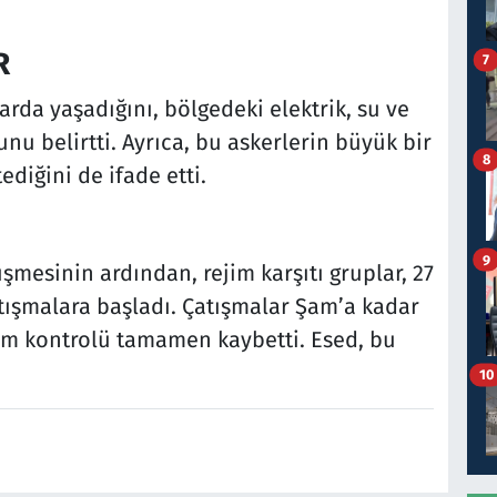
R
7
arda yaşadığını, bölgedeki elektrik, su ve
nu belirtti. Ayrıca, bu askerlerin büyük bir
8
diğini de ifade etti.
9
üşmesinin ardından, rejim karşıtı gruplar, 27
atışmalara başladı. Çatışmalar Şam’a kadar
jim kontrolü tamamen kaybetti. Esed, bu
10