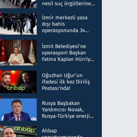
nesil suç örgütlerine
operasyon: 50 şüpheli
hakkında gözaltı kararı
İzmir merkezli yasa
dışı bahis
operasyonunda 34
gözaltı: Yaklaşık 2
Milyar liralık para
İzmit Belediyesi'ne
trafiği tespit edildi
operasyon! Başkan
Fatma Kaplan Hürriyet
ve eşi gözaltına alındı
Oğuzhan Uğur’un
ifadesi ilk kez Diriliş
Postası'nda!
Rusya Başbakan
Yardımcısı Novak,
Rusya-Türkiye enerji
ortaklığının stratejik
nitelikte olduğunu
Ahbap
belirtti