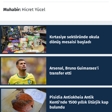
Muhabir:
Hicret Yücel
Kırtasiye sektöründe okula
dönüş mesaisi başladı
Arsenal, Bruno Guimaraes'i
transfer etti
Pisidia Antiokheia Antik
Kenti'nde 1500 yıllık litürjik kap
bulundu