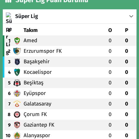
Süper Lig
#
Takım
O
P
Amed
0
0
1
Erzurumspor FK
0
0
2
Başakşehir
0
0
3
Kocaelispor
0
0
4
Beşiktaş
0
0
5
Eyüpspor
0
0
6
Galatasaray
0
0
7
Çorum FK
0
0
8
Gaziantep FK
0
0
9
Alanyaspor
0
0
10