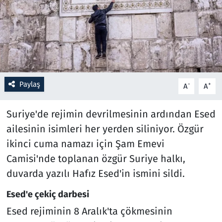
Resmi İlanlar
Rüya Tabirleri
Sağlık
Paylaş
-
+
A
A
Savunma Sanayi
Suriye'de rejimin devrilmesinin ardından Esed
Seçim 2023
ailesinin isimleri her yerden siliniyor. Özgür
ikinci cuma namazı için Şam Emevi
Spor
Camisi'nde toplanan özgür Suriye halkı,
duvarda yazılı Hafız Esed'in ismini sildi.
Teknoloji ve Bilim
Esed'e çekiç darbesi
Televizyon
Esed rejiminin 8 Aralık'ta çökmesinin