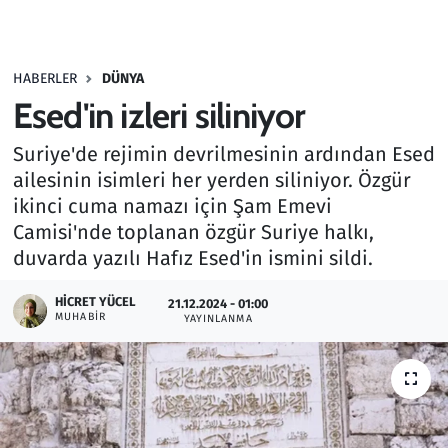
Gündem
HABERLER
DÜNYA
Haber
Esed'in izleri siliniyor
Kültür Sanat
Suriye'de rejimin devrilmesinin ardından Esed
ailesinin isimleri her yerden siliniyor. Özgür
Kurumsal Haberler
ikinci cuma namazı için Şam Emevi
Camisi'nde toplanan özgür Suriye halkı,
Lezzet Durağı
duvarda yazılı Hafız Esed'in ismini sildi.
Memur ve Kamu
HICRET YÜCEL
21.12.2024 - 01:00
MUHABIR
YAYINLANMA
Otomobil
Oyun
Ramazan