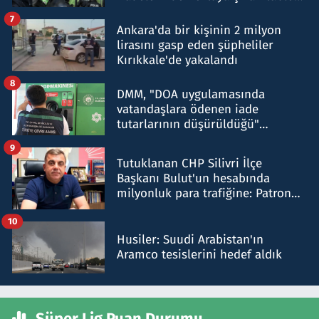
şok etti
7
Ankara'da bir kişinin 2 milyon
lirasını gasp eden şüpheliler
Kırıkkale'de yakalandı
8
DMM, "DOA uygulamasında
vatandaşlara ödenen iade
tutarlarının düşürüldüğü"
iddiasını yalanladı
9
Tutuklanan CHP Silivri İlçe
Başkanı Bulut'un hesabında
milyonluk para trafiğine: Patron
talimat verdi, ben gönderdim
10
Husiler: Suudi Arabistan'ın
Aramco tesislerini hedef aldık
Süper Lig Puan Durumu