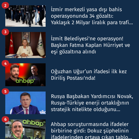
hakkında gözaltı kararı
2
İzmir merkezli yasa dışı bahis
operasyonunda 34 gözaltı:
Yaklaşık 2 Milyar liralık para trafiği
tespit edildi
3
İzmit Belediyesi'ne operasyon!
Başkan Fatma Kaplan Hürriyet ve
eşi gözaltına alındı
4
Oğuzhan Uğur’un ifadesi ilk kez
Diriliş Postası'nda!
5
Rusya Başbakan Yardımcısı Novak,
Rusya-Türkiye enerji ortaklığının
stratejik nitelikte olduğunu
belirtti
6
Ahbap soruşturmasında ifadeler
birbirine girdi: Dokuz şüphelinin
ifadelerinden ortaya çıkan tablo