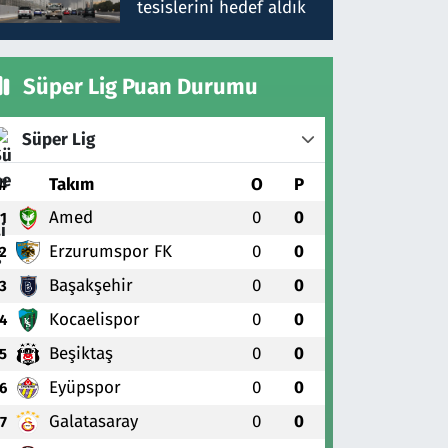
tesislerini hedef aldık
Süper Lig Puan Durumu
Süper Lig
#
Takım
O
P
Amed
0
0
1
Erzurumspor FK
0
0
2
Başakşehir
0
0
3
Kocaelispor
0
0
4
Beşiktaş
0
0
5
Eyüpspor
0
0
6
Galatasaray
0
0
7