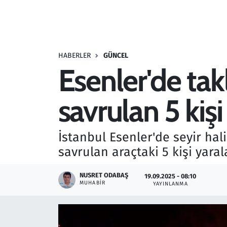
Resmi İlanlar
Rüya Tabirleri
HABERLER
GÜNCEL
Esenler'de tak
Sağlık
savrulan 5 kişi
Savunma Sanayi
Seçim 2023
İstanbul Esenler'de seyir hal
savrulan araçtaki 5 kişi yaral
Spor
NUSRET ODABAŞ
19.09.2025 - 08:10
Teknoloji ve Bilim
MUHABIR
YAYINLANMA
Televizyon