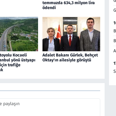
G
temmuzda 634,3 milyon lira
ödendi
G
1
B
B
A
toyolu Kocaeli
Adalet Bakanı Gürlek, Behçet
anbul yönü üstyapı
Oktay'ın ailesiyle görüştü
1
için trafiğe
ak
S