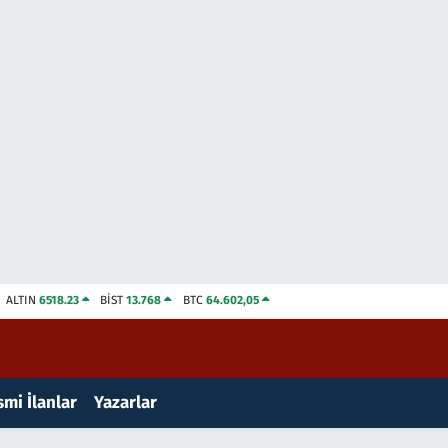
ALTIN
6518.23
BİST
13.768
BTC
64.602,05
mi İlanlar
Yazarlar