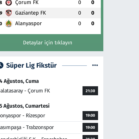
Çorum FK
0
0
8
Gaziantep FK
0
0
9
Alanyaspor
0
0
0
Detaylar için tıklayın
Süper Lig Fikstür
4 Ağustos, Cuma
alatasaray - Çorum FK
21:30
5 Ağustos, Cumartesi
onyaspor - Rizespor
19:00
asımpaşa - Trabzonspor
19:00