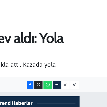
v aldı: Yola
kla attı. Kazada yola
-
+
A
A
Trend Haberler