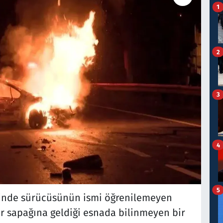
1
2
3
4
5
tinde sürücüsünün ismi öğrenilemeyen
r sapağına geldiği esnada bilinmeyen bir