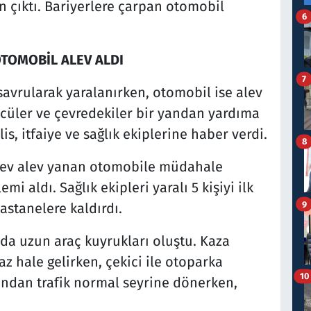
çıktı. Bariyerlere çarpan otomobil
6
OTOMOBİL ALEV ALDI
7
savrularak yaralanırken, otomobil ise alev
ücüler ve çevredekiler bir yandan yardıma
, itfaiye ve sağlık ekiplerine haber verdi.
8
 alev alev yanan otomobile müdahale
mi aldı. Sağlık ekipleri yaralı 5 kişiyi ilk
9
stanelere kaldırdı.
da uzun araç kuyrukları oluştu. Kaza
 hale gelirken, çekici ile otoparka
10
ından trafik normal seyrine dönerken,