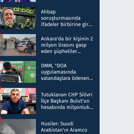
ortaklığının stratejik
nitelikte olduğunu
Ahbap
belirtti
soruşturmasında
ifadeler birbirine girdi:
Dokuz şüphelinin
ifadelerinden ortaya
Ankara'da bir kişinin 2
çıkan tablo şok etti
milyon lirasını gasp
eden şüpheliler
Kırıkkale'de yakalandı
DMM, "DOA
uygulamasında
vatandaşlara ödenen
iade tutarlarının
düşürüldüğü" iddiasını
Tutuklanan CHP Silivri
yalanladı
İlçe Başkanı Bulut'un
hesabında milyonluk
para trafiğine: Patron
talimat verdi, ben
Husiler: Suudi
gönderdim
Arabistan'ın Aramco