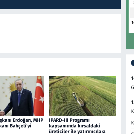
1
1
G
1
K
şkanı Erdoğan, MHP
IPARD-III Programı
K
anı Bahçeli'yi
kapsamında kırsaldaki
üreticiler ile yatırımcılara