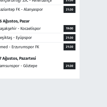
ençlerbirliği S.K. - Fenerbahçe
21:30
aziantep FK - Alanyaspor
21:30
6 Ağustos, Pazar
aşakşehir - Kocaelispor
19:00
eşiktaş - Eyüpspor
21:30
med - Erzurumspor FK
21:30
7 Ağustos, Pazartesi
amsunspor - Göztepe
21:30