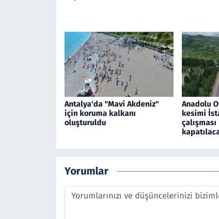
Antalya'da "Mavi Akdeniz"
Anadolu O
için koruma kalkanı
kesimi İst
oluşturuldu
çalışması 
kapatılac
Yorumlar