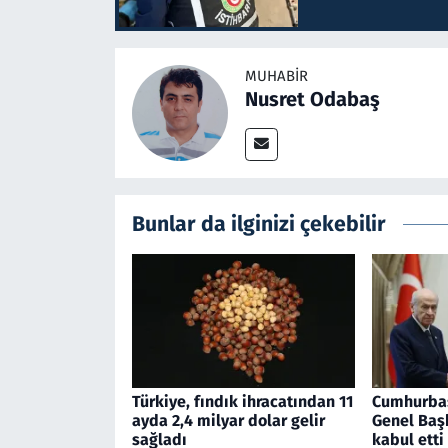
MUHABIR
Nusret Odabaş
Bunlar da ilginizi çekebilir
Türkiye, fındık ihracatından 11
Cumhurba
ayda 2,4 milyar dolar gelir
Genel Başk
sağladı
kabul etti