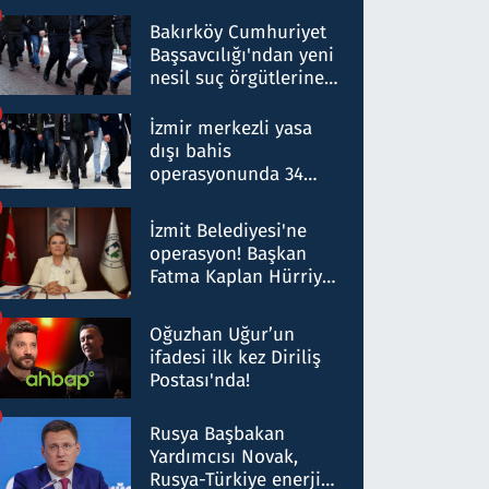
Bakırköy Cumhuriyet
Başsavcılığı'ndan yeni
nesil suç örgütlerine
operasyon: 50 şüpheli
hakkında gözaltı kararı
İzmir merkezli yasa
dışı bahis
operasyonunda 34
gözaltı: Yaklaşık 2
Milyar liralık para
İzmit Belediyesi'ne
trafiği tespit edildi
operasyon! Başkan
Fatma Kaplan Hürriyet
ve eşi gözaltına alındı
Oğuzhan Uğur’un
ifadesi ilk kez Diriliş
Postası'nda!
Rusya Başbakan
Yardımcısı Novak,
Rusya-Türkiye enerji