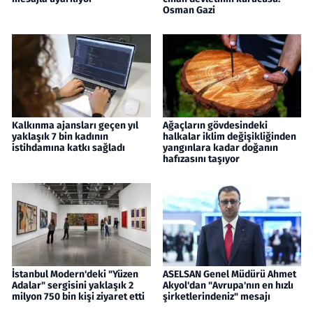
Osman Gazi
Kalkınma ajansları geçen yıl
Ağaçların gövdesindeki
yaklaşık 7 bin kadının
halkalar iklim değişikliğinden
istihdamına katkı sağladı
yangınlara kadar doğanın
hafızasını taşıyor
İstanbul Modern'deki "Yüzen
ASELSAN Genel Müdürü Ahmet
Adalar" sergisini yaklaşık 2
Akyol'dan "Avrupa'nın en hızlı
milyon 750 bin kişi ziyaret etti
şirketlerindeniz" mesajı