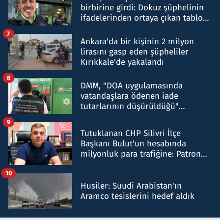
birbirine girdi: Dokuz şüphelinin
ifadelerinden ortaya çıkan tablo
şok etti
7
Ankara'da bir kişinin 2 milyon
lirasını gasp eden şüpheliler
Kırıkkale'de yakalandı
8
DMM, "DOA uygulamasında
vatandaşlara ödenen iade
tutarlarının düşürüldüğü"
iddiasını yalanladı
9
Tutuklanan CHP Silivri İlçe
Başkanı Bulut'un hesabında
milyonluk para trafiğine: Patron
talimat verdi, ben gönderdim
10
Husiler: Suudi Arabistan'ın
Aramco tesislerini hedef aldık