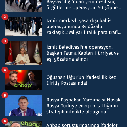
Başsavcılığı'ndan yeni nesil suç
örgütlerine operasyon: 50 şüpheli
hakkında gözaltı kararı
2
İzmir merkezli yasa dışı bahis
operasyonunda 34 gözaltı:
Yaklaşık 2 Milyar liralık para trafiği
tespit edildi
3
İzmit Belediyesi'ne operasyon!
Başkan Fatma Kaplan Hürriyet ve
eşi gözaltına alındı
4
Oğuzhan Uğur’un ifadesi ilk kez
Diriliş Postası'nda!
5
Rusya Başbakan Yardımcısı Novak,
Rusya-Türkiye enerji ortaklığının
stratejik nitelikte olduğunu
belirtti
6
Ahbap soruşturmasında ifadeler