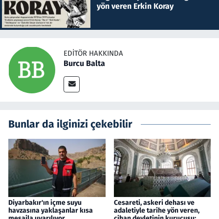
yön veren Erkin Koray
EDITÖR HAKKINDA
Burcu Balta
Bunlar da ilginizi çekebilir
Diyarbakır'ın içme suyu
Cesareti, askeri dehası ve
havzasına yaklaşanlar kısa
adaletiyle tarihe yön veren,
mesajla uyarılıyor
cihan devletinin kurucusu: