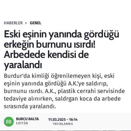
Gündem
HABERLER
GENEL
Haber
Eski eşinin yanında gördüğü
Kültür Sanat
erkeğin burnunu ısırdı!
Arbedede kendisi de
Kurumsal Haberler
yaralandı
Lezzet Durağı
Burdur'da kimliği öğrenilemeyen kişi, eski
eşinin yanında gördüğü A.K.'ye saldırıp,
Memur ve Kamu
burnunu ısırdı. A.K., plastik cerrahi servisinde
tedaviye alınırken, saldrgan koca da arbede
Otomobil
sırasında yaralandı.
Oyun
BURCU BALTA
11.03.2025 - 16:14
EDITÖR
YAYINLANMA
Ramazan