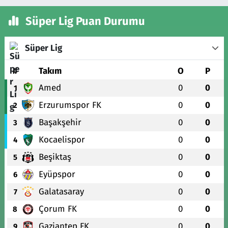
Süper Lig Puan Durumu
Süper Lig
#
Takım
O
P
Amed
0
0
1
Erzurumspor FK
0
0
2
Başakşehir
0
0
3
Kocaelispor
0
0
4
Beşiktaş
0
0
5
Eyüpspor
0
0
6
Galatasaray
0
0
7
Çorum FK
0
0
8
Gaziantep FK
0
0
9