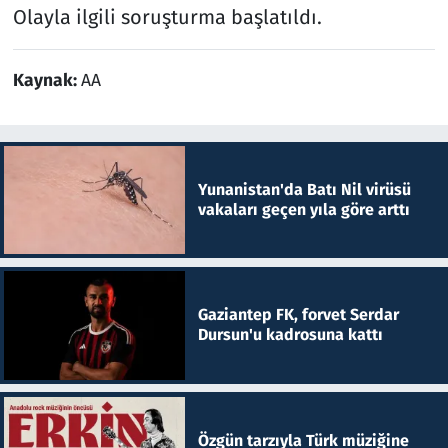
Olayla ilgili soruşturma başlatıldı.
Kaynak:
AA
Yunanistan'da Batı Nil virüsü
vakaları geçen yıla göre arttı
Gaziantep FK, forvet Serdar
Dursun'u kadrosuna kattı
Özgün tarzıyla Türk müziğine