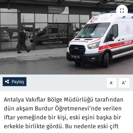
Resmi İlanlar
Rüya Tabirleri
Sağlık
Savunma Sanayi
Seçim 2023
Paylaş
-
+
A
A
Spor
Antalya Vakıflar Bölge Müdürlüğü tarafından
Teknoloji ve Bilim
dün akşam Burdur Öğretmenevi’nde verilen
iftar yemeğinde bir kişi, eski eşini başka bir
Televizyon
erkekle birlikte gördü. Bu nedenle eski çift