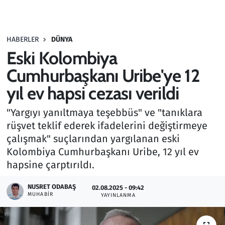
Gündem
HABERLER
DÜNYA
Haber
Eski Kolombiya
Kültür Sanat
Cumhurbaşkanı Uribe'ye 12
yıl ev hapsi cezası verildi
Kurumsal Haberler
"Yargıyı yanıltmaya teşebbüs" ve "tanıklara
Lezzet Durağı
rüşvet teklif ederek ifadelerini değiştirmeye
çalışmak" suçlarından yargılanan eski
Memur ve Kamu
Kolombiya Cumhurbaşkanı Uribe, 12 yıl ev
hapsine çarptırıldı.
Otomobil
NUSRET ODABAŞ
02.08.2025 - 09:42
MUHABIR
Oyun
YAYINLANMA
Ramazan