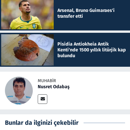
Arsenal, Bruno Guimaraes'i
transfer etti
Pisidia Antiokheia Antik
Kenti'nde 1500 yıllık litürjik kap
bulundu
MUHABIR
Nusret Odabaş
Bunlar da ilginizi çekebilir