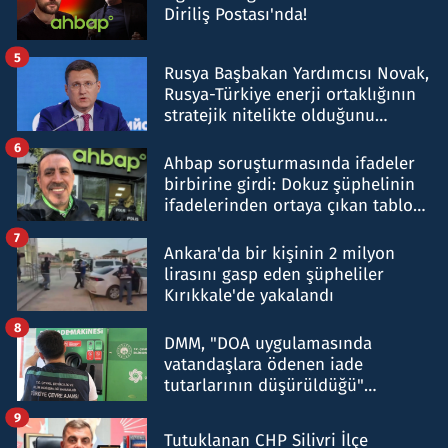
Diriliş Postası'nda!
5
Rusya Başbakan Yardımcısı Novak,
Rusya-Türkiye enerji ortaklığının
stratejik nitelikte olduğunu
belirtti
6
Ahbap soruşturmasında ifadeler
birbirine girdi: Dokuz şüphelinin
ifadelerinden ortaya çıkan tablo
şok etti
7
Ankara'da bir kişinin 2 milyon
lirasını gasp eden şüpheliler
Kırıkkale'de yakalandı
8
DMM, "DOA uygulamasında
vatandaşlara ödenen iade
tutarlarının düşürüldüğü"
iddiasını yalanladı
9
Tutuklanan CHP Silivri İlçe