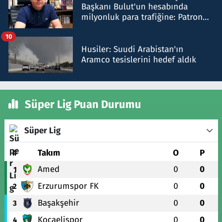
Başkanı Bulut'un hesabında
milyonluk para trafiğine: Patron
talimat verdi, ben gönderdim
10
Husiler: Suudi Arabistan'ın
Aramco tesislerini hedef aldık
Süper Lig Puan Durumu
Süper Lig
#
Takım
O
P
Amed
0
0
1
Erzurumspor FK
0
0
2
Başakşehir
0
0
3
Kocaelispor
0
0
4