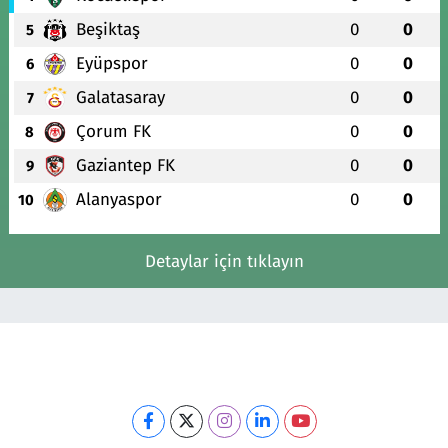
Beşiktaş
0
0
5
Eyüpspor
0
0
6
Galatasaray
0
0
7
Çorum FK
0
0
8
Gaziantep FK
0
0
9
Alanyaspor
0
0
10
Detaylar için tıklayın