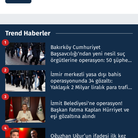
Trend Haberler
1
Bakırköy Cumhuriyet
Başsavcılığı'ndan yeni nesil suç
örgütlerine operasyon: 50 şüpheli
hakkında gözaltı kararı
2
İzmir merkezli yasa dışı bahis
operasyonunda 34 gözaltı:
Yaklaşık 2 Milyar liralık para trafiği
tespit edildi
3
İzmit Belediyesi'ne operasyon!
Başkan Fatma Kaplan Hürriyet ve
eşi gözaltına alındı
4
Oğuzhan Uğur’un ifadesi ilk kez