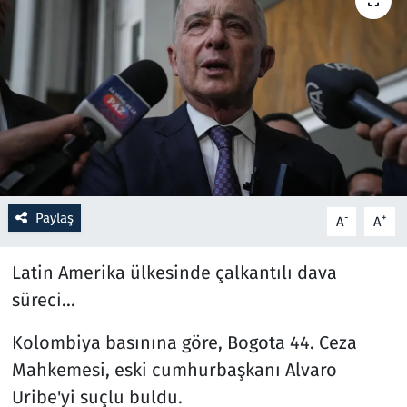
Resmi İlanlar
Rüya Tabirleri
Sağlık
Savunma Sanayi
Paylaş
-
+
A
A
Seçim 2023
Latin Amerika ülkesinde çalkantılı dava
Spor
süreci...
Teknoloji ve Bilim
Kolombiya basınına göre, Bogota 44. Ceza
Televizyon
Mahkemesi, eski cumhurbaşkanı Alvaro
Uribe'yi suçlu buldu.