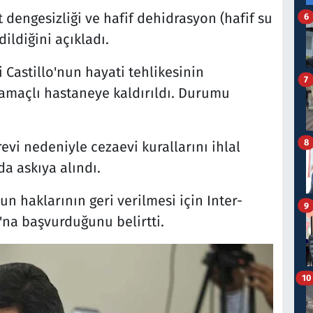
lit dengesizliği ve hafif dehidrasyon (hafif su
6
ildiğini açıkladı.
 Castillo'nun hayati tehlikesinin
7
amaçlı hastaneye kaldırıldı. Durumu
8
revi nedeniyle cezaevi kurallarını ihlal
da askıya alındı.
nun haklarının geri verilmesi için Inter-
9
na başvurduğunu belirtti.
10