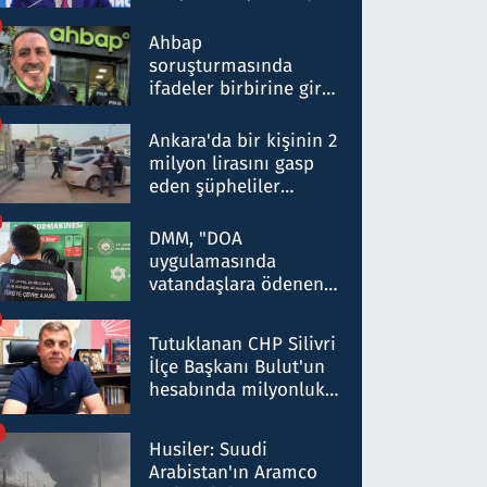
ortaklığının stratejik
nitelikte olduğunu
Ahbap
belirtti
soruşturmasında
ifadeler birbirine girdi:
Dokuz şüphelinin
ifadelerinden ortaya
Ankara'da bir kişinin 2
çıkan tablo şok etti
milyon lirasını gasp
eden şüpheliler
Kırıkkale'de yakalandı
DMM, "DOA
uygulamasında
vatandaşlara ödenen
iade tutarlarının
düşürüldüğü" iddiasını
Tutuklanan CHP Silivri
yalanladı
İlçe Başkanı Bulut'un
hesabında milyonluk
para trafiğine: Patron
talimat verdi, ben
Husiler: Suudi
gönderdim
Arabistan'ın Aramco