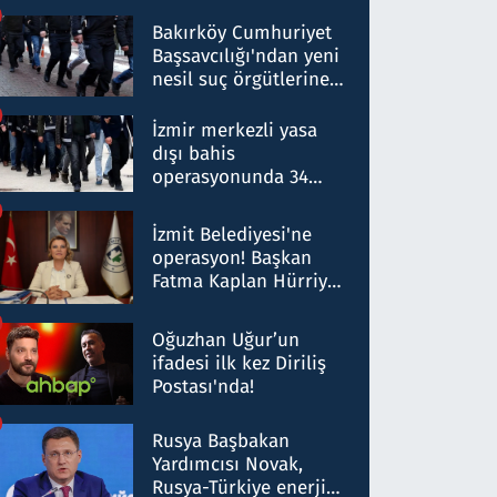
Bakırköy Cumhuriyet
Başsavcılığı'ndan yeni
nesil suç örgütlerine
operasyon: 50 şüpheli
hakkında gözaltı kararı
İzmir merkezli yasa
dışı bahis
operasyonunda 34
gözaltı: Yaklaşık 2
Milyar liralık para
İzmit Belediyesi'ne
trafiği tespit edildi
operasyon! Başkan
Fatma Kaplan Hürriyet
ve eşi gözaltına alındı
Oğuzhan Uğur’un
ifadesi ilk kez Diriliş
Postası'nda!
Rusya Başbakan
Yardımcısı Novak,
Rusya-Türkiye enerji