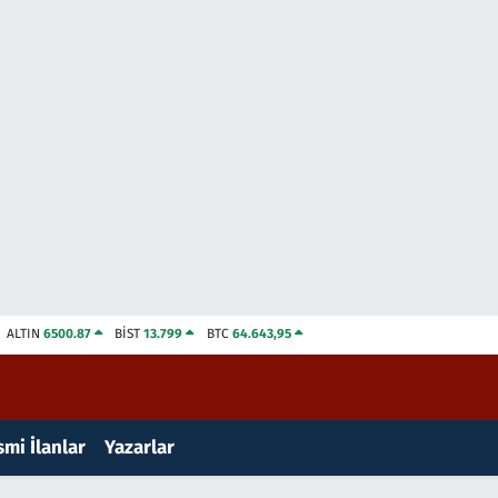
ALTIN
6500.87
BİST
13.799
BTC
64.643,95
mi İlanlar
Yazarlar