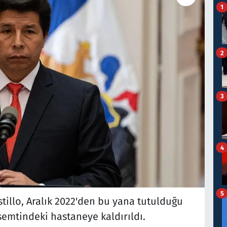
1
2
3
4
5
illo, Aralık 2022'den bu yana tutulduğu
emtindeki hastaneye kaldırıldı.