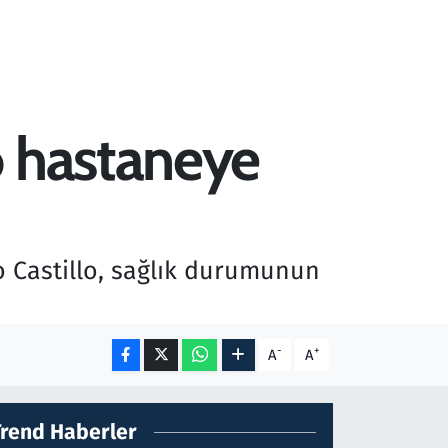
o hastaneye
 Castillo, sağlık durumunun
-
+
A
A
Trend Haberler