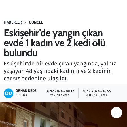
Gündem
HABERLER
GÜNCEL
Haber
Eskişehir'de yangın çıkan
Kültür Sanat
evde 1 kadın ve 2 kedi ölü
bulundu
Kurumsal Haberler
Eskişehir'de bir evde çıkan yangında, yalnız
Lezzet Durağı
yaşayan 48 yaşındaki kadının ve 2 kedinin
cansız bedenine ulaşıldı.
Memur ve Kamu
ORHAN DEDE
03.12.2024 - 08:17
10.12.2024 - 16:55
EDITÖR
YAYINLANMA
GÜNCELLEME
Otomobil
Oyun
Ramazan