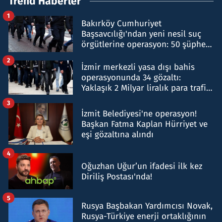
Trend Haberler
1
Bakırköy Cumhuriyet
Başsavcılığı'ndan yeni nesil suç
örgütlerine operasyon: 50 şüpheli
hakkında gözaltı kararı
2
İzmir merkezli yasa dışı bahis
operasyonunda 34 gözaltı:
Yaklaşık 2 Milyar liralık para trafiği
tespit edildi
3
İzmit Belediyesi'ne operasyon!
Başkan Fatma Kaplan Hürriyet ve
eşi gözaltına alındı
4
Oğuzhan Uğur’un ifadesi ilk kez
Diriliş Postası'nda!
5
Rusya Başbakan Yardımcısı Novak,
Rusya-Türkiye enerji ortaklığının