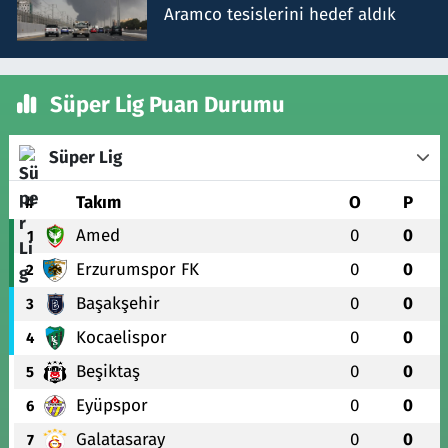
Aramco tesislerini hedef aldık
Süper Lig Puan Durumu
Süper Lig
#
Takım
O
P
Amed
0
0
1
Erzurumspor FK
0
0
2
Başakşehir
0
0
3
Kocaelispor
0
0
4
Beşiktaş
0
0
5
Eyüpspor
0
0
6
Galatasaray
0
0
7