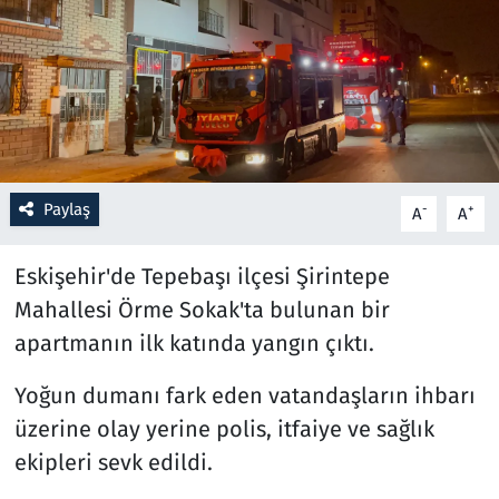
Resmi İlanlar
Rüya Tabirleri
Sağlık
Paylaş
-
+
A
A
Savunma Sanayi
Eskişehir'de Tepebaşı ilçesi Şirintepe
Seçim 2023
Mahallesi Örme Sokak'ta bulunan bir
Spor
apartmanın ilk katında yangın çıktı.
Teknoloji ve Bilim
Yoğun dumanı fark eden vatandaşların ihbarı
üzerine olay yerine polis, itfaiye ve sağlık
Televizyon
ekipleri sevk edildi.