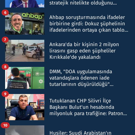
stratejik nitelikte olduğunu
belirtti
6
Ahbap soruşturmasında ifadeler
birbirine girdi: Dokuz şüphelinin
ifadelerinden ortaya çıkan tablo
şok etti
7
Ankara'da bir kişinin 2 milyon
lirasını gasp eden şüpheliler
Kırıkkale'de yakalandı
8
DMM, "DOA uygulamasında
vatandaşlara ödenen iade
tutarlarının düşürüldüğü"
iddiasını yalanladı
9
Tutuklanan CHP Silivri İlçe
Başkanı Bulut'un hesabında
milyonluk para trafiğine: Patron
talimat verdi, ben gönderdim
10
Husiler: Suudi Arabistan'ın