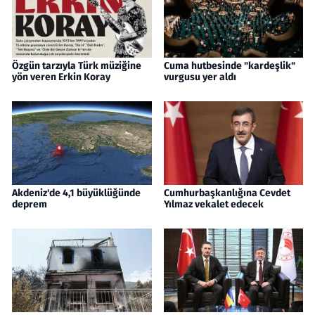
Özgün tarzıyla Türk müziğine
Cuma hutbesinde "kardeşlik"
yön veren Erkin Koray
vurgusu yer aldı
Akdeniz'de 4,1 büyüklüğünde
Cumhurbaşkanlığına Cevdet
deprem
Yılmaz vekalet edecek