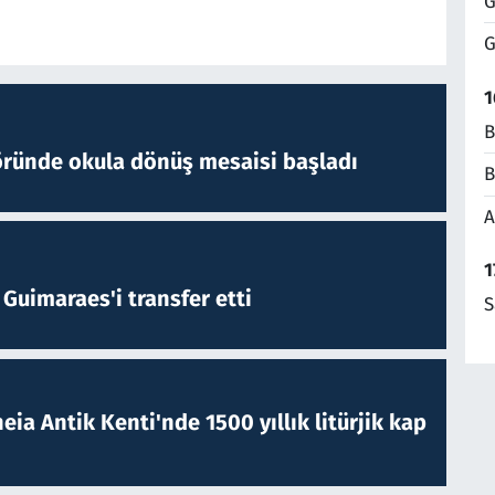
G
G
1
B
öründe okula dönüş mesaisi başladı
B
A
1
Guimaraes'i transfer etti
S
eia Antik Kenti'nde 1500 yıllık litürjik kap