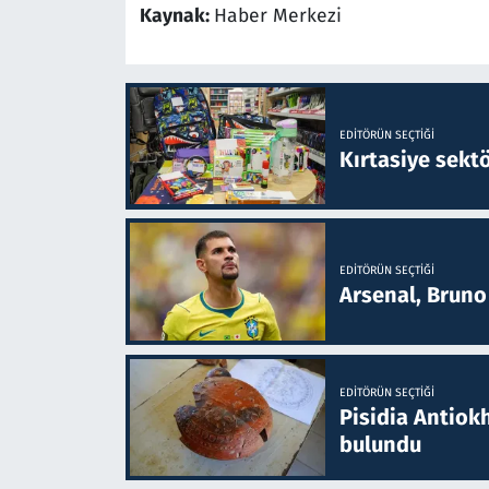
Kaynak:
Haber Merkezi
EDITÖRÜN SEÇTIĞI
Kırtasiye sekt
EDITÖRÜN SEÇTIĞI
Arsenal, Bruno 
EDITÖRÜN SEÇTIĞI
Pisidia Antiokh
bulundu