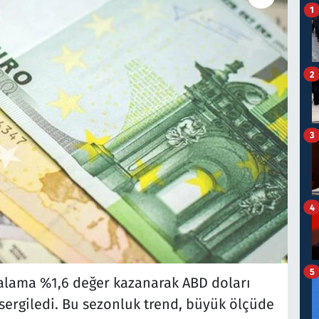
1
2
3
4
5
rtalama %1,6 değer kazanarak ABD doları
sergiledi. Bu sezonluk trend, büyük ölçüde