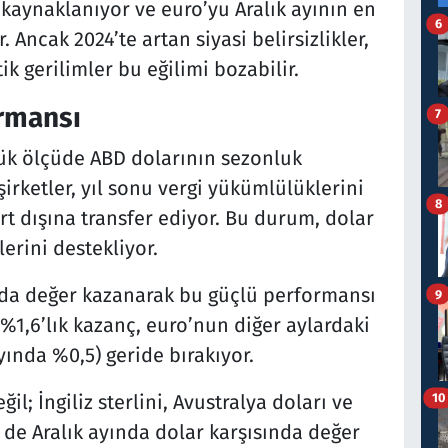
 kaynaklanıyor ve euro’yu Aralık ayının en
6
. Ancak 2024’te artan siyasi belirsizlikler,
tik gerilimler bu eğilimi bozabilir.
ormansı
7
ük ölçüde ABD dolarının sezonluk
şirketler, yıl sonu vergi yükümlülüklerini
8
rt dışına transfer ediyor. Bu durum, dolar
erini destekliyor.
ında değer kazanarak bu güçlü performansı
9
%1,6’lık kazanç, euro’nun diğer aylardaki
ında %0,5) geride bırakıyor.
10
ğil; İngiliz sterlini, Avustralya doları ve
i de Aralık ayında dolar karşısında değer