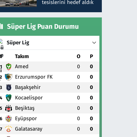
tesislerini hedef aldık
Süper Lig Puan Durumu
Süper Lig
#
Takım
O
P
Amed
0
0
1
Erzurumspor FK
0
0
2
Başakşehir
0
0
3
Kocaelispor
0
0
4
Beşiktaş
0
0
5
Eyüpspor
0
0
6
Galatasaray
0
0
7