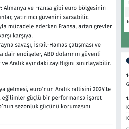
r
: Almanya ve Fransa gibi euro bölgesinin
lar, yatırımcı güvenini sarsabilir.
1
ıyla mücadele ederken Fransa, artan grevler
arşı karşıya.
rayna savaşı, İsrail-Hamas çatışması ve
 dair endişeler, ABD dolarının güvenli
e Aralık ayındaki zayıflığını sınırlayabilir.
1
G
aya gelmesi, euro’nun Aralık rallisini 2024’te
l eğilimler güçlü bir performansa işaret
1
euro’nun sezonluk gücünü korumasını
K
K