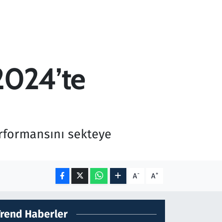
 2024’te
erformansını sekteye
-
+
A
A
Trend Haberler