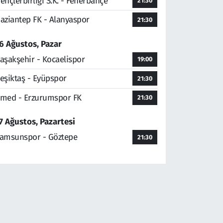
ençlerbirliği S.K. - Fenerbahçe
21:30
aziantep FK - Alanyaspor
21:30
6 Ağustos, Pazar
aşakşehir - Kocaelispor
19:00
eşiktaş - Eyüpspor
21:30
med - Erzurumspor FK
21:30
7 Ağustos, Pazartesi
amsunspor - Göztepe
21:30