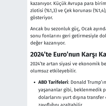
kazanıyor. Küçük Avrupa para biriml
zlotisi (%1,3) ve Çek korunası (%1,
gösteriyor.
Ancak bu sezonluk güç, Ocak ayında 
sonu fonlarını geri getirmesiyle d
değer kazanıyor.
2024’te Euro’nun Karşı K
2024’te artan siyasi ve ekonomik be
olumsuz etkileyebilir.
ABD Tarifeleri
: Donald Trump’ın
yaşananlar gibi, beklenmedik pol
dolarlarını yurt dışına transfer
zayıflığını azaltabilir.