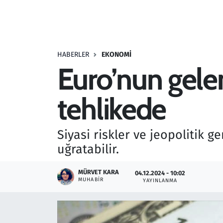
Resmi İlanlar
Rüya Tabirleri
HABERLER
EKONOMI
Euro’nun gelen
Sağlık
tehlikede
Savunma Sanayi
Seçim 2023
Siyasi riskler ve jeopolitik 
uğratabilir.
Spor
MÜRVET KARA
04.12.2024 - 10:02
Teknoloji ve Bilim
MUHABIR
YAYINLANMA
Televizyon