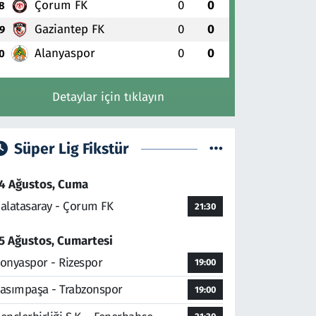
Çorum FK
0
0
8
Gaziantep FK
0
0
9
Alanyaspor
0
0
0
Detaylar için tıklayın
Süper Lig Fikstür
4 Ağustos, Cuma
alatasaray - Çorum FK
21:30
5 Ağustos, Cumartesi
onyaspor - Rizespor
19:00
asımpaşa - Trabzonspor
19:00