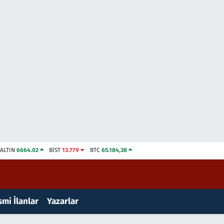
ALTIN
6664.02
BİST
13.779
BTC
65.184,38
mi İlanlar
Yazarlar