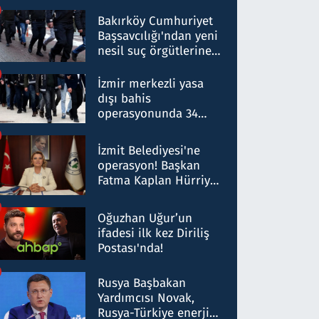
Bakırköy Cumhuriyet
Başsavcılığı'ndan yeni
nesil suç örgütlerine
operasyon: 50 şüpheli
hakkında gözaltı kararı
İzmir merkezli yasa
dışı bahis
operasyonunda 34
gözaltı: Yaklaşık 2
Milyar liralık para
İzmit Belediyesi'ne
trafiği tespit edildi
operasyon! Başkan
Fatma Kaplan Hürriyet
ve eşi gözaltına alındı
Oğuzhan Uğur’un
ifadesi ilk kez Diriliş
Postası'nda!
Rusya Başbakan
Yardımcısı Novak,
Rusya-Türkiye enerji