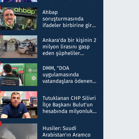
ortaklığının stratejik
nitelikte olduğunu
Ahbap
belirtti
soruşturmasında
ifadeler birbirine girdi:
Dokuz şüphelinin
ifadelerinden ortaya
Ankara'da bir kişinin 2
çıkan tablo şok etti
milyon lirasını gasp
eden şüpheliler
Kırıkkale'de yakalandı
DMM, "DOA
uygulamasında
vatandaşlara ödenen
iade tutarlarının
düşürüldüğü" iddiasını
Tutuklanan CHP Silivri
yalanladı
İlçe Başkanı Bulut'un
hesabında milyonluk
para trafiğine: Patron
talimat verdi, ben
Husiler: Suudi
gönderdim
Arabistan'ın Aramco