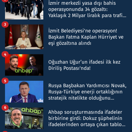
İzmir merkezli yasa dışı bahis
operasyonunda 34 gözaltı:
Yaklaşık 2 Milyar liralık para trafiği
tespit edildi
3
İzmit Belediyesi'ne operasyon!
Başkan Fatma Kaplan Hürriyet ve
eşi gözaltına alındı
4
Oğuzhan Uğur’un ifadesi ilk kez
Diriliş Postası'nda!
5
Rusya Başbakan Yardımcısı Novak,
Rusya-Türkiye enerji ortaklığının
stratejik nitelikte olduğunu
belirtti
6
Ahbap soruşturmasında ifadeler
birbirine girdi: Dokuz şüphelinin
ifadelerinden ortaya çıkan tablo
şok etti