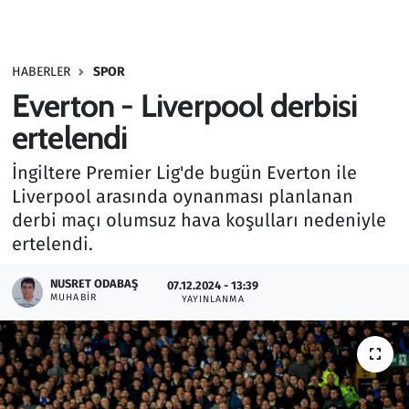
Gündem
HABERLER
SPOR
Haber
Everton - Liverpool derbisi
Kültür Sanat
ertelendi
İngiltere Premier Lig'de bugün Everton ile
Kurumsal Haberler
Liverpool arasında oynanması planlanan
derbi maçı olumsuz hava koşulları nedeniyle
Lezzet Durağı
ertelendi.
Memur ve Kamu
NUSRET ODABAŞ
07.12.2024 - 13:39
MUHABIR
YAYINLANMA
Otomobil
Oyun
Ramazan