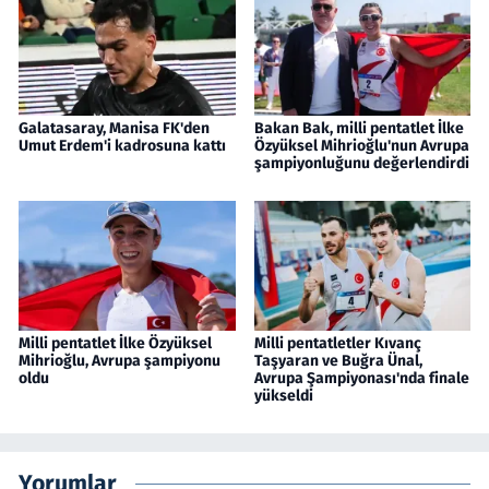
Galatasaray, Manisa FK'den
Bakan Bak, milli pentatlet İlke
Umut Erdem'i kadrosuna kattı
Özyüksel Mihrioğlu'nun Avrupa
şampiyonluğunu değerlendirdi
Milli pentatlet İlke Özyüksel
Milli pentatletler Kıvanç
Mihrioğlu, Avrupa şampiyonu
Taşyaran ve Buğra Ünal,
oldu
Avrupa Şampiyonası'nda finale
yükseldi
Yorumlar