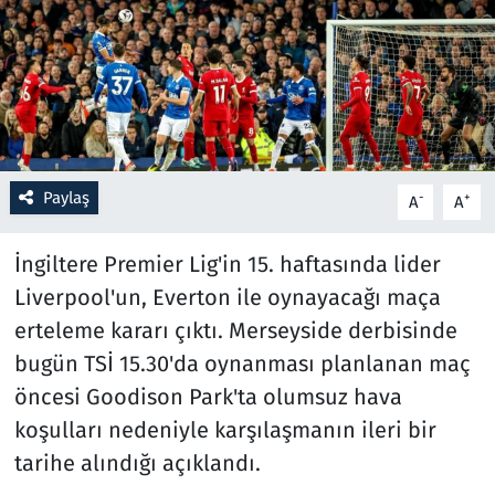
Resmi İlanlar
Rüya Tabirleri
Sağlık
Paylaş
-
+
A
A
Savunma Sanayi
İngiltere Premier Lig'in 15. haftasında lider
Seçim 2023
Liverpool'un, Everton ile oynayacağı maça
erteleme kararı çıktı. Merseyside derbisinde
Spor
bugün TSİ 15.30'da oynanması planlanan maç
Teknoloji ve Bilim
öncesi Goodison Park'ta olumsuz hava
koşulları nedeniyle karşılaşmanın ileri bir
Televizyon
tarihe alındığı açıklandı.