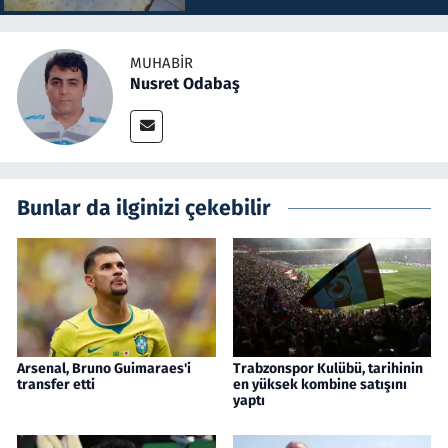
MUHABIR
Nusret Odabaş
Bunlar da ilginizi çekebilir
Arsenal, Bruno Guimaraes'i
Trabzonspor Kulübü, tarihinin
transfer etti
en yüksek kombine satışını
yaptı