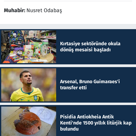
Muhabir:
Nusret Odabaş
Kırtasiye sektöründe okula
dönüş mesaisi başladı
Arsenal, Bruno Guimaraes'i
transfer etti
Pisidia Antiokheia Antik
Kenti'nde 1500 yıllık litürjik kap
bulundu