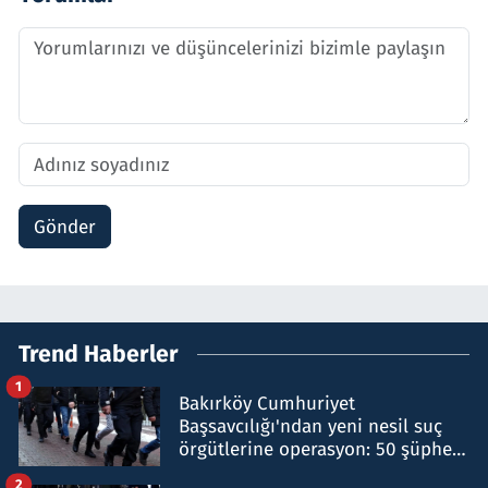
Gönder
Trend Haberler
1
Bakırköy Cumhuriyet
Başsavcılığı'ndan yeni nesil suç
örgütlerine operasyon: 50 şüpheli
hakkında gözaltı kararı
2