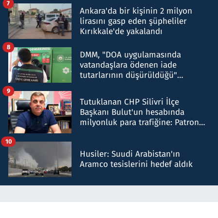
7
Ankara'da bir kişinin 2 milyon
lirasını gasp eden şüpheliler
Kırıkkale'de yakalandı
8
DMM, "DOA uygulamasında
vatandaşlara ödenen iade
tutarlarının düşürüldüğü"
iddiasını yalanladı
9
Tutuklanan CHP Silivri İlçe
Başkanı Bulut'un hesabında
milyonluk para trafiğine: Patron
talimat verdi, ben gönderdim
10
Husiler: Suudi Arabistan'ın
Aramco tesislerini hedef aldık