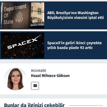
ABD, Brezilya'nın Washington
Büyükelçisinin vizesini iptal etti
SpaceX'in geliri ikinci çeyrekte
yıllık bazda yüzde 92 arttı
MUHABIR
Hazal Mihrace Göksun
Bunlar da ilginizi çekebilir