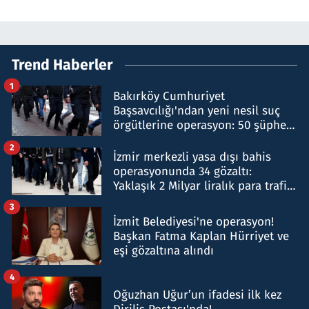
Trend Haberler
1
Bakırköy Cumhuriyet
Başsavcılığı'ndan yeni nesil suç
örgütlerine operasyon: 50 şüpheli
hakkında gözaltı kararı
2
İzmir merkezli yasa dışı bahis
operasyonunda 34 gözaltı:
Yaklaşık 2 Milyar liralık para trafiği
tespit edildi
3
İzmit Belediyesi'ne operasyon!
Başkan Fatma Kaplan Hürriyet ve
eşi gözaltına alındı
4
Oğuzhan Uğur’un ifadesi ilk kez