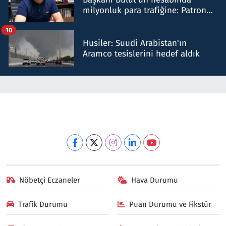
milyonluk para trafiğine: Patron
talimat verdi, ben gönderdim
10
Husiler: Suudi Arabistan'ın
Aramco tesislerini hedef aldık
Nöbetçi Eczaneler
Hava Durumu
Trafik Durumu
Puan Durumu ve Fikstür