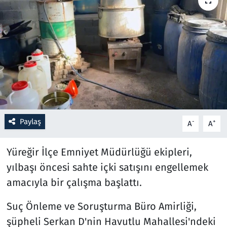
Resmi İlanlar
Rüya Tabirleri
Sağlık
Savunma Sanayi
Paylaş
-
+
A
A
Seçim 2023
Yüreğir İlçe Emniyet Müdürlüğü ekipleri,
Spor
yılbaşı öncesi sahte içki satışını engellemek
Teknoloji ve Bilim
amacıyla bir çalışma başlattı.
Televizyon
Suç Önleme ve Soruşturma Büro Amirliği,
şüpheli Serkan D'nin Havutlu Mahallesi'ndeki