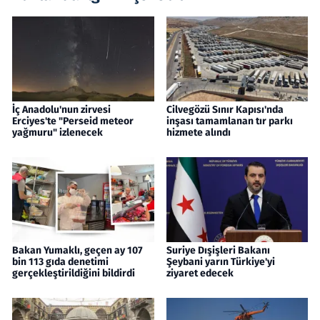
İç Anadolu'nun zirvesi
Cilvegözü Sınır Kapısı'nda
Erciyes'te "Perseid meteor
inşası tamamlanan tır parkı
yağmuru" izlenecek
hizmete alındı
Bakan Yumaklı, geçen ay 107
Suriye Dışişleri Bakanı
bin 113 gıda denetimi
Şeybani yarın Türkiye'yi
gerçekleştirildiğini bildirdi
ziyaret edecek