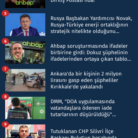
Diriliş Postası'nda!
5
Rusya Başbakan Yardımcısı Novak,
Rusya-Türkiye enerji ortaklığının
stratejik nitelikte olduğunu
belirtti
6
Ahbap soruşturmasında ifadeler
birbirine girdi: Dokuz şüphelinin
ifadelerinden ortaya çıkan tablo
şok etti
7
Ankara'da bir kişinin 2 milyon
lirasını gasp eden şüpheliler
Kırıkkale'de yakalandı
8
DMM, "DOA uygulamasında
vatandaşlara ödenen iade
tutarlarının düşürüldüğü"
iddiasını yalanladı
9
Tutuklanan CHP Silivri İlçe
Başkanı Bulut'un hesabında