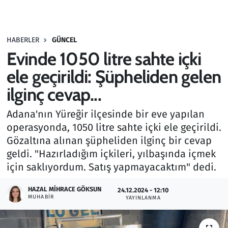
Gündem
HABERLER
GÜNCEL
Haber
Evinde 1050 litre sahte içki
Kültür Sanat
ele geçirildi: Şüpheliden gelen
ilginç cevap...
Kurumsal Haberler
Adana'nın Yüreğir ilçesinde bir eve yapılan
Lezzet Durağı
operasyonda, 1050 litre sahte içki ele geçirildi.
Gözaltına alınan şüpheliden ilginç bir cevap
Memur ve Kamu
geldi. "Hazırladığım içkileri, yılbaşında içmek
için saklıyordum. Satış yapmayacaktım" dedi.
Otomobil
HAZAL MIHRACE GÖKSUN
24.12.2024 - 12:10
MUHABIR
Oyun
YAYINLANMA
Ramazan