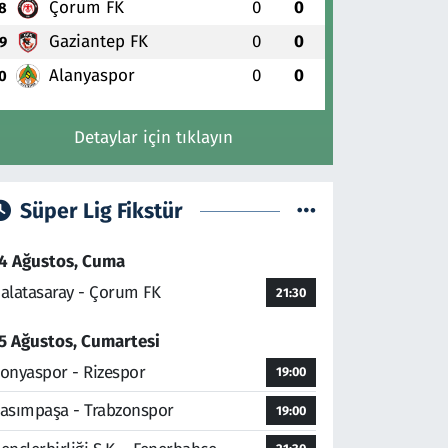
Çorum FK
0
0
8
Gaziantep FK
0
0
9
Alanyaspor
0
0
0
Detaylar için tıklayın
Süper Lig Fikstür
4 Ağustos, Cuma
alatasaray - Çorum FK
21:30
5 Ağustos, Cumartesi
onyaspor - Rizespor
19:00
asımpaşa - Trabzonspor
19:00