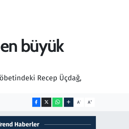
n en büyük
 nöbetindeki Recep Üçdağ,
-
+
A
A
Trend Haberler