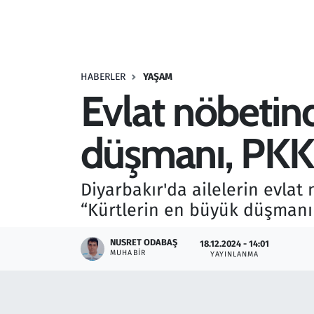
Resmi İlanlar
Rüya Tabirleri
HABERLER
YAŞAM
Evlat nöbetin
Sağlık
düşmanı, PKK
Savunma Sanayi
Seçim 2023
Diyarbakır'da ailelerin evlat
“Kürtlerin en büyük düşmanı
Spor
NUSRET ODABAŞ
18.12.2024 - 14:01
Teknoloji ve Bilim
MUHABIR
YAYINLANMA
Televizyon