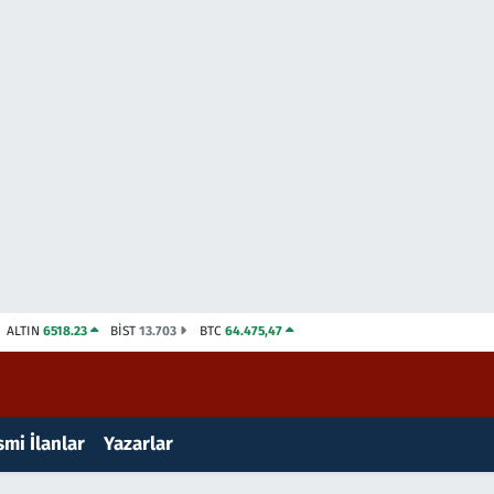
ALTIN
6518.23
BİST
13.703
BTC
64.475,47
mi İlanlar
Yazarlar