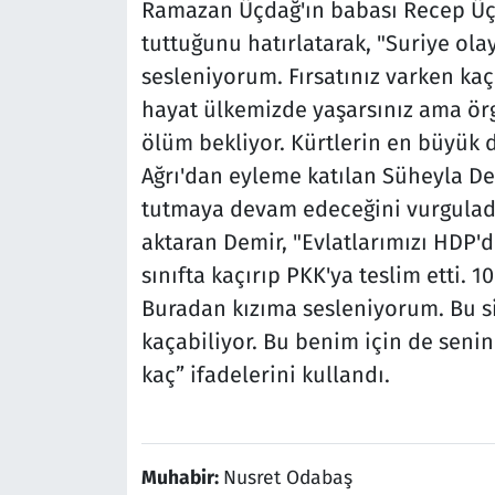
Ramazan Üçdağ'ın babası Recep Üçda
tuttuğunu hatırlatarak, "Suriye ol
sesleniyorum. Fırsatınız varken kaçı
hayat ülkemizde yaşarsınız ama örg
ölüm bekliyor. Kürtlerin en büyük
Ağrı'dan eyleme katılan Süheyla De
tutmaya devam edeceğini vurguladı. 
aktaran Demir, "Evlatlarımızı HDP'd
sınıfta kaçırıp PKK'ya teslim etti. 
Buradan kızıma sesleniyorum. Bu siz
kaçabiliyor. Bu benim için de senin 
kaç” ifadelerini kullandı.
Muhabir:
Nusret Odabaş