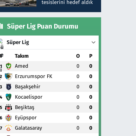
tesislerini hedef aldık
Süper Lig Puan Durumu
Süper Lig
#
Takım
O
P
Amed
0
0
1
Erzurumspor FK
0
0
2
Başakşehir
0
0
3
Kocaelispor
0
0
4
Beşiktaş
0
0
5
Eyüpspor
0
0
6
Galatasaray
0
0
7