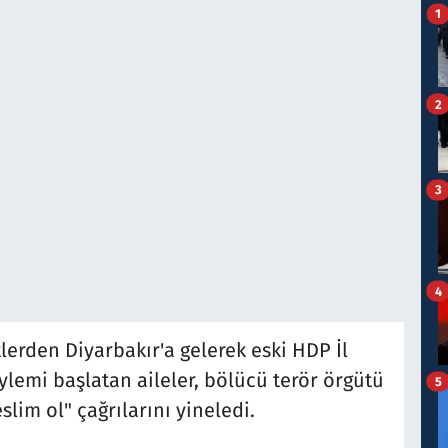
1
2
3
4
tlerden Diyarbakır'a gelerek eski HDP İl
lemi başlatan aileler, bölücü terör örgütü
5
lim ol" çağrılarını yineledi.