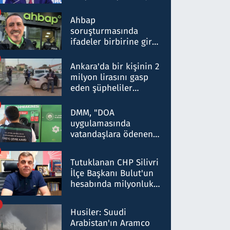
ortaklığının stratejik
nitelikte olduğunu
Ahbap
belirtti
soruşturmasında
ifadeler birbirine girdi:
Dokuz şüphelinin
ifadelerinden ortaya
Ankara'da bir kişinin 2
çıkan tablo şok etti
milyon lirasını gasp
eden şüpheliler
Kırıkkale'de yakalandı
DMM, "DOA
uygulamasında
vatandaşlara ödenen
iade tutarlarının
düşürüldüğü" iddiasını
Tutuklanan CHP Silivri
yalanladı
İlçe Başkanı Bulut'un
hesabında milyonluk
para trafiğine: Patron
talimat verdi, ben
Husiler: Suudi
gönderdim
Arabistan'ın Aramco