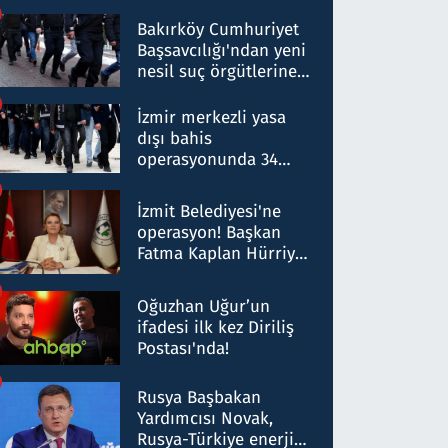
Bakırköy Cumhuriyet
Başsavcılığı'ndan yeni
nesil suç örgütlerine
operasyon: 50 şüpheli
hakkında gözaltı kararı
İzmir merkezli yasa
dışı bahis
operasyonunda 34
gözaltı: Yaklaşık 2
Milyar liralık para
İzmit Belediyesi'ne
trafiği tespit edildi
operasyon! Başkan
Fatma Kaplan Hürriyet
ve eşi gözaltına alındı
Oğuzhan Uğur’un
ifadesi ilk kez Diriliş
Postası'nda!
Rusya Başbakan
Yardımcısı Novak,
Rusya-Türkiye enerji