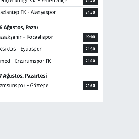
ençlerbirliği S.K. - Fenerbahçe
21:30
aziantep FK - Alanyaspor
21:30
6 Ağustos, Pazar
aşakşehir - Kocaelispor
19:00
eşiktaş - Eyüpspor
21:30
med - Erzurumspor FK
21:30
7 Ağustos, Pazartesi
amsunspor - Göztepe
21:30