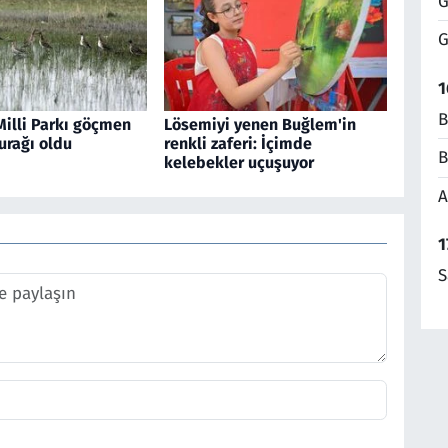
G
G
1
B
Milli Parkı göçmen
Lösemiyi yenen Buğlem'in
urağı oldu
renkli zaferi: İçimde
B
kelebekler uçuşuyor
A
1
S