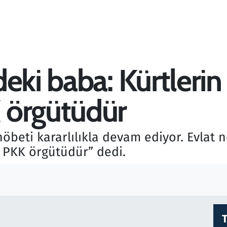
deki baba: Kürtleri
 örgütüdür
 nöbeti kararlılıkla devam ediyor. Evlat
 PKK örgütüdür” dedi.