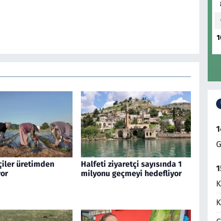
1
1
G
çiler üretimden
Halfeti ziyaretçi sayısında 1
1
or
milyonu geçmeyi hedefliyor
K
K