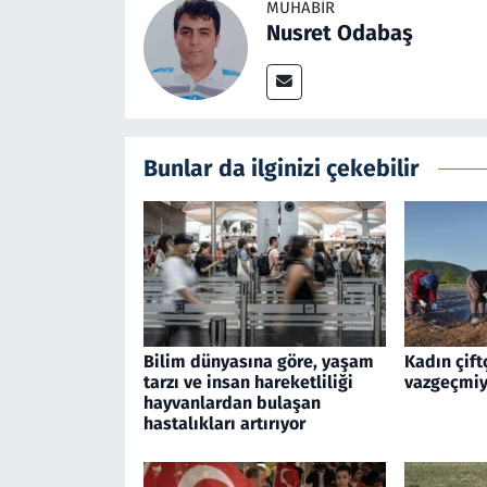
MUHABIR
Nusret Odabaş
Bunlar da ilginizi çekebilir
Bilim dünyasına göre, yaşam
Kadın çift
tarzı ve insan hareketliliği
vazgeçmiy
hayvanlardan bulaşan
hastalıkları artırıyor