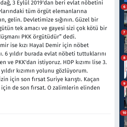
ğ, 3 Eylül 2019'dan beri evlat nöbetini
6
aylarındaki tüm örgüt elemanlarına
n, gelin. Devletimize sığının. Güzel bir
ütün tek amacı ve gayesi sizi çok kötü bir
7
 düşmanı PKK örgütüdür” dedi.
mir ise kızı Hayal Demir için nöbet
6 yıldır burada evlat nöbeti tuttuklarını
8
en ve PKK'dan istiyoruz. HDP kızımı lise 3.
10 yıldır kızımın yolunu gözlüyorum.
in için son fırsat Suriye karıştı. Kaçan
9
için de son fırsat. O zalimlerin elinden
10