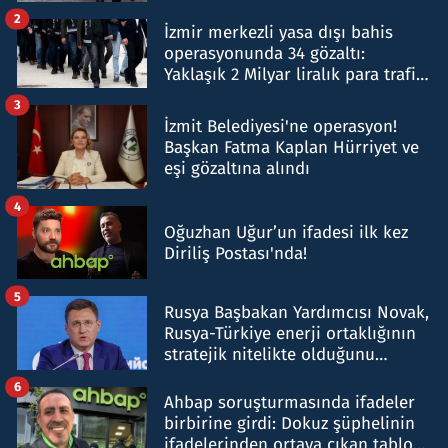
hakkında gözaltı kararı
2
İzmir merkezli yasa dışı bahis
operasyonunda 34 gözaltı:
Yaklaşık 2 Milyar liralık para trafiği
tespit edildi
3
İzmit Belediyesi'ne operasyon!
Başkan Fatma Kaplan Hürriyet ve
eşi gözaltına alındı
4
Oğuzhan Uğur’un ifadesi ilk kez
Diriliş Postası'nda!
5
Rusya Başbakan Yardımcısı Novak,
Rusya-Türkiye enerji ortaklığının
stratejik nitelikte olduğunu
belirtti
6
Ahbap soruşturmasında ifadeler
birbirine girdi: Dokuz şüphelinin
ifadelerinden ortaya çıkan tablo