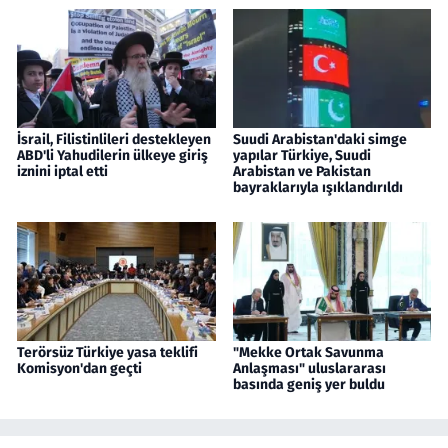
İsrail, Filistinlileri destekleyen
Suudi Arabistan'daki simge
ABD'li Yahudilerin ülkeye giriş
yapılar Türkiye, Suudi
iznini iptal etti
Arabistan ve Pakistan
bayraklarıyla ışıklandırıldı
Terörsüz Türkiye yasa teklifi
"Mekke Ortak Savunma
Komisyon'dan geçti
Anlaşması" uluslararası
basında geniş yer buldu