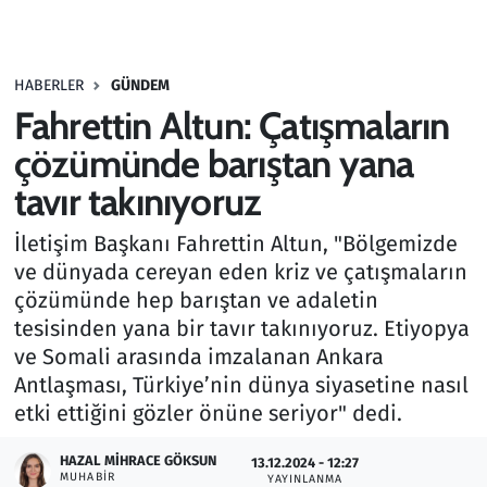
Gündem
HABERLER
GÜNDEM
Haber
Fahrettin Altun: Çatışmaların
Kültür Sanat
çözümünde barıştan yana
tavır takınıyoruz
Kurumsal Haberler
İletişim Başkanı Fahrettin Altun, "Bölgemizde
Lezzet Durağı
ve dünyada cereyan eden kriz ve çatışmaların
çözümünde hep barıştan ve adaletin
Memur ve Kamu
tesisinden yana bir tavır takınıyoruz. Etiyopya
ve Somali arasında imzalanan Ankara
Otomobil
Antlaşması, Türkiye’nin dünya siyasetine nasıl
etki ettiğini gözler önüne seriyor" dedi.
Oyun
HAZAL MIHRACE GÖKSUN
13.12.2024 - 12:27
MUHABIR
Ramazan
YAYINLANMA