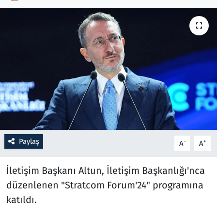
Resmi İlanlar
Rüya Tabirleri
Sağlık
Savunma Sanayi
Seçim 2023
Paylaş
-
+
A
A
Spor
İletişim Başkanı Altun, İletişim Başkanlığı'nca
Teknoloji ve Bilim
düzenlenen "Stratcom Forum'24" programına
Televizyon
katıldı.