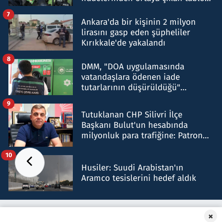
şok etti
7
Ankara'da bir kişinin 2 milyon
lirasını gasp eden şüpheliler
Kırıkkale'de yakalandı
8
DMM, "DOA uygulamasında
vatandaşlara ödenen iade
tutarlarının düşürüldüğü"
iddiasını yalanladı
9
Tutuklanan CHP Silivri İlçe
Başkanı Bulut'un hesabında
milyonluk para trafiğine: Patron
talimat verdi, ben gönderdim
10
Husiler: Suudi Arabistan'ın
Aramco tesislerini hedef aldık
×