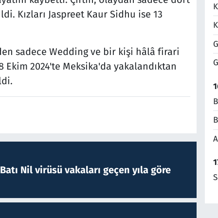
K
di. Kızları Jaspreet Kaur Sidhu ise 13
K
G
en sadece Wedding ve bir kişi hâlâ firari
G
8 Ekim 2024'te Meksika'da yakalandıktan
di.
1
B
B
A
1
atı Nil virüsü vakaları geçen yıla göre
S