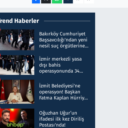
Trend Haberler
Bakırköy Cumhuriyet
Başsavcılığı'ndan yeni
nesil suç örgütlerine
operasyon: 50 şüpheli
hakkında gözaltı kararı
İzmir merkezli yasa
dışı bahis
operasyonunda 34
gözaltı: Yaklaşık 2
Milyar liralık para
İzmit Belediyesi'ne
trafiği tespit edildi
operasyon! Başkan
Fatma Kaplan Hürriyet
ve eşi gözaltına alındı
Oğuzhan Uğur’un
ifadesi ilk kez Diriliş
Postası'nda!