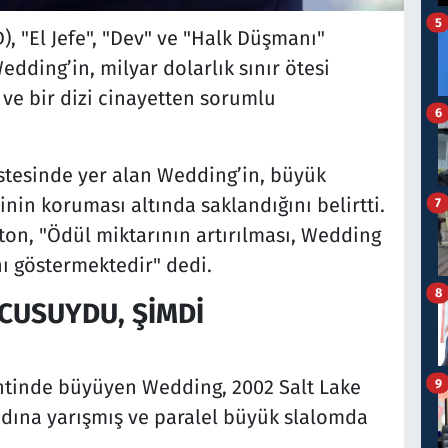
5
, "El Jefe", "Dev" ve "Halk Düşmanı"
edding’in, milyar dolarlık sınır ötesi
ve bir dizi cinayetten sorumlu
6
listesinde yer alan Wedding’in, büyük
inin koruması altında saklandığını belirtti.
7
on, "Ödül miktarının artırılması, Wedding
nı göstermektedir" dedi.
8
CUSUYDU, ŞİMDİ
ntinde büyüyen Wedding, 2002 Salt Lake
9
adına yarışmış ve paralel büyük slalomda