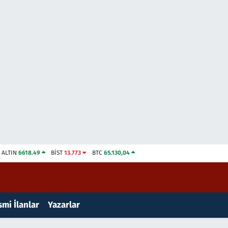
ALTIN
6618.49
BİST
13.773
BTC
65.130,04
mi İlanlar
Yazarlar