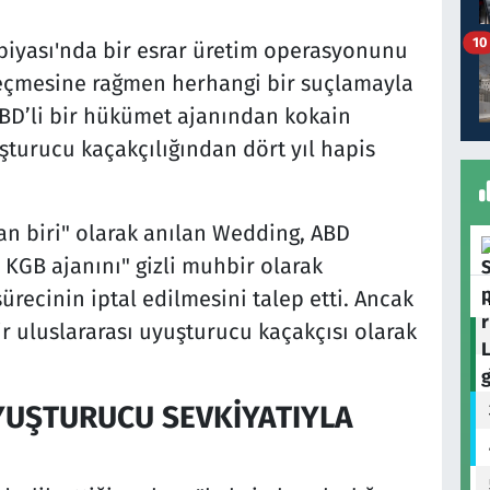
10
biyası'nda bir esrar üretim operasyonunu
eçmesine rağmen herhangi bir suçlamayla
ABD’li bir hükümet ajanından kokain
şturucu kaçakçılığından dört yıl hapis
 biri" olarak anılan Wedding, ABD
ir KGB ajanını" gizli muhbir olarak
ecinin iptal edilmesini talep etti. Ancak
r uluslararası uyuşturucu kaçakçısı olarak
YUŞTURUCU SEVKİYATIYLA