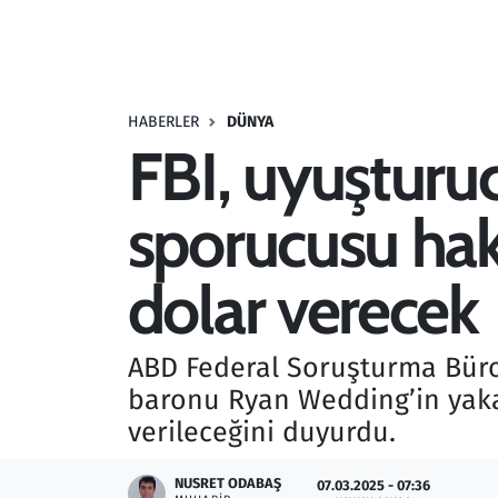
Resmi İlanlar
Rüya Tabirleri
HABERLER
DÜNYA
FBI, uyuştur
Sağlık
sporucusu hak
Savunma Sanayi
Seçim 2023
dolar verecek
Spor
ABD Federal Soruşturma Büro
Teknoloji ve Bilim
baronu Ryan Wedding’in yaka
verileceğini duyurdu.
Televizyon
NUSRET ODABAŞ
07.03.2025 - 07:36