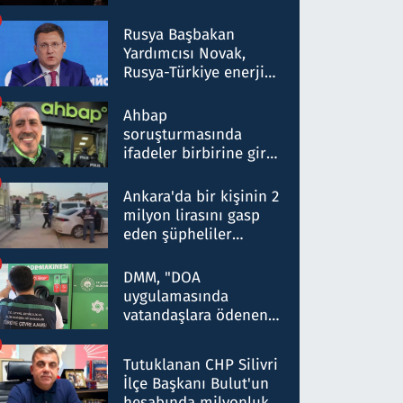
Rusya Başbakan
Yardımcısı Novak,
Rusya-Türkiye enerji
ortaklığının stratejik
nitelikte olduğunu
Ahbap
belirtti
soruşturmasında
ifadeler birbirine girdi:
Dokuz şüphelinin
ifadelerinden ortaya
Ankara'da bir kişinin 2
çıkan tablo şok etti
milyon lirasını gasp
eden şüpheliler
Kırıkkale'de yakalandı
DMM, "DOA
uygulamasında
vatandaşlara ödenen
iade tutarlarının
düşürüldüğü" iddiasını
Tutuklanan CHP Silivri
yalanladı
İlçe Başkanı Bulut'un
hesabında milyonluk