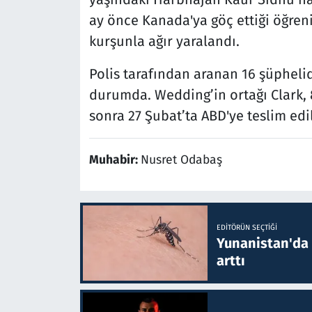
ay önce Kanada'ya göç ettiği öğrenil
kurşunla ağır yaralandı.
Polis tarafından aranan 16 şüphelid
durumda. Wedding’in ortağı Clark, 
sonra 27 Şubat’ta ABD'ye teslim edil
Muhabir:
Nusret Odabaş
EDITÖRÜN SEÇTIĞI
Yunanistan'da B
arttı