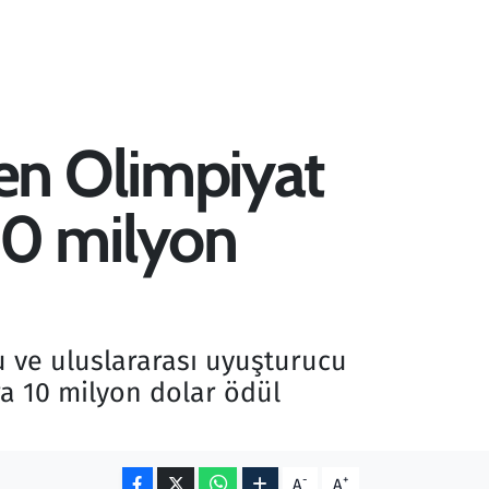
en Olimpiyat
10 milyon
 ve uluslararası uyuşturucu
a 10 milyon dolar ödül
-
+
A
A