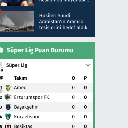
para trafiğine: Patron
talimat verdi, ben
Husiler: Suudi
gönderdim
Arabistan'ın Aramco
tesislerini hedef aldık
Süper Lig Puan Durumu
Süper Lig
#
Takım
O
P
Amed
0
0
1
Erzurumspor FK
0
0
2
Başakşehir
0
0
3
Kocaelispor
0
0
4
Beşiktaş
0
0
5