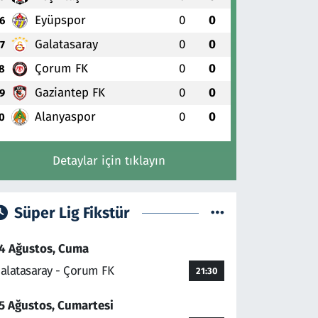
Eyüpspor
0
0
6
Galatasaray
0
0
7
Çorum FK
0
0
8
Gaziantep FK
0
0
9
Alanyaspor
0
0
0
Detaylar için tıklayın
Süper Lig Fikstür
4 Ağustos, Cuma
alatasaray - Çorum FK
21:30
5 Ağustos, Cumartesi