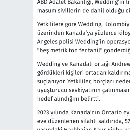
ABD Adalet Bakanlığı, Wedding’in li
masum sivillerin de dahil olduğu cin
Yetkililere göre Wedding, Kolombi
üzerinden Kanada’ya yüzlerce kilogr
Angeles polisi Wedding’in operasy
"beş metrik ton fentanil" gönderdiğ
Wedding ve Kanadalı ortağı Andrew
gördükleri kişileri ortadan kaldırma
suçlanıyor. Yetkililer, borçları nede
uyuşturucu sevkiyatının çalınması
hedef alındığını belirtti.
2023 yılında Kanada'nın Ontario eya
eve düzenlenen silahlı saldırıda, 5
yaşındaki Harbhajan Kaur Sidhu hay