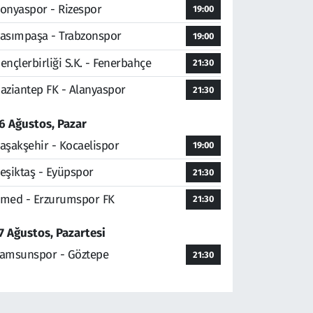
onyaspor - Rizespor
19:00
asımpaşa - Trabzonspor
19:00
ençlerbirliği S.K. - Fenerbahçe
21:30
aziantep FK - Alanyaspor
21:30
6 Ağustos, Pazar
aşakşehir - Kocaelispor
19:00
eşiktaş - Eyüpspor
21:30
med - Erzurumspor FK
21:30
7 Ağustos, Pazartesi
amsunspor - Göztepe
21:30