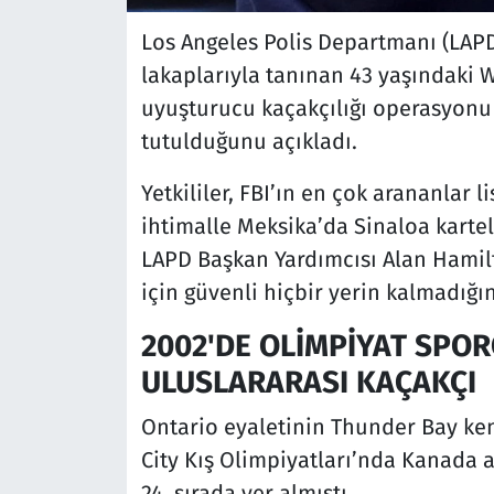
Los Angeles Polis Departmanı (LAPD)
lakaplarıyla tanınan 43 yaşındaki W
uyuşturucu kaçakçılığı operasyonu 
tutulduğunu açıkladı.
Yetkililer, FBI’ın en çok arananlar 
ihtimalle Meksika’da Sinaloa kartel
LAPD Başkan Yardımcısı Alan Hamilt
için güvenli hiçbir yerin kalmadığı
2002'DE OLİMPİYAT SPOR
ULUSLARARASI KAÇAKÇI
Ontario eyaletinin Thunder Bay ke
City Kış Olimpiyatları’nda Kanada 
24. sırada yer almıştı.