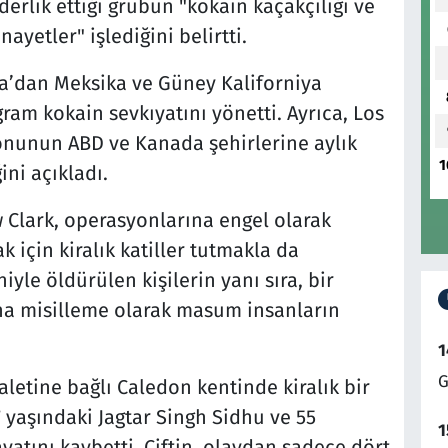
derlik ettiği grubun "kokain kaçakçılığı ve
ayetler" işlediğini belirtti.
ya’dan Meksika ve Güney Kaliforniya
am kokain sevkıyatını yönetti. Ayrıca, Los
onunun ABD ve Kanada şehirlerine aylık
1
ini açıkladı.
 Clark, operasyonlarına engel olarak
k için kiralık katiller tutmakla da
niyle öldürülen kişilerin yanı sıra, bir
na misilleme olarak masum insanların
1
G
letine bağlı Caledon kentinde kiralık bir
7 yaşındaki Jagtar Singh Sidhu ve 55
1
atını kaybetti. Çiftin, olaydan sadece dört