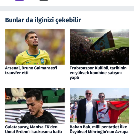
Bunlar da ilginizi çekebilir
Arsenal, Bruno Guimaraes'i
Trabzonspor Kulübü, tarihinin
transfer etti
en yüksek kombine satışını
yaptı
Galatasaray, Manisa FK'den
Bakan Bak, milli pentatlet İlke
Umut Erdem'i kadrosuna kattı
Özyüksel Mihrioğlu'nun Avrupa