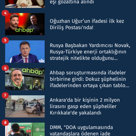
eşi gözaltına alındı
4
Oğuzhan Uğur’un ifadesi ilk kez
Diriliş Postası'nda!
5
Rusya Başbakan Yardımcısı Novak,
Rusya-Türkiye enerji ortaklığının
stratejik nitelikte olduğunu
belirtti
6
Ahbap soruşturmasında ifadeler
birbirine girdi: Dokuz şüphelinin
ifadelerinden ortaya çıkan tablo
şok etti
7
Ankara'da bir kişinin 2 milyon
lirasını gasp eden şüpheliler
Kırıkkale'de yakalandı
8
DMM, "DOA uygulamasında
vatandaşlara ödenen iade