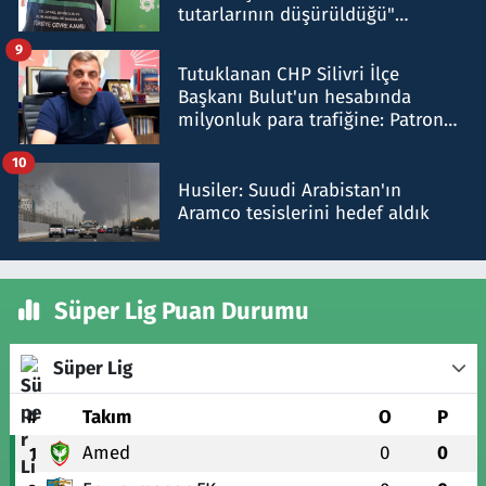
tutarlarının düşürüldüğü"
iddiasını yalanladı
9
Tutuklanan CHP Silivri İlçe
Başkanı Bulut'un hesabında
milyonluk para trafiğine: Patron
talimat verdi, ben gönderdim
10
Husiler: Suudi Arabistan'ın
Aramco tesislerini hedef aldık
Süper Lig Puan Durumu
Süper Lig
#
Takım
O
P
Amed
0
0
1