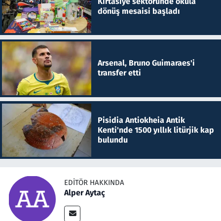
Kırtasiye sektöründe okula
dönüş mesaisi başladı
Arsenal, Bruno Guimaraes'i
transfer etti
Pisidia Antiokheia Antik
Kenti'nde 1500 yıllık litürjik kap
bulundu
EDITÖR HAKKINDA
Alper Aytaç