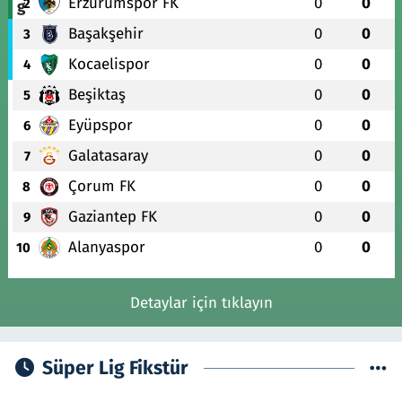
Erzurumspor FK
0
0
2
Başakşehir
0
0
3
Kocaelispor
0
0
4
Beşiktaş
0
0
5
Eyüpspor
0
0
6
Galatasaray
0
0
7
Çorum FK
0
0
8
Gaziantep FK
0
0
9
Alanyaspor
0
0
10
Detaylar için tıklayın
Süper Lig Fikstür