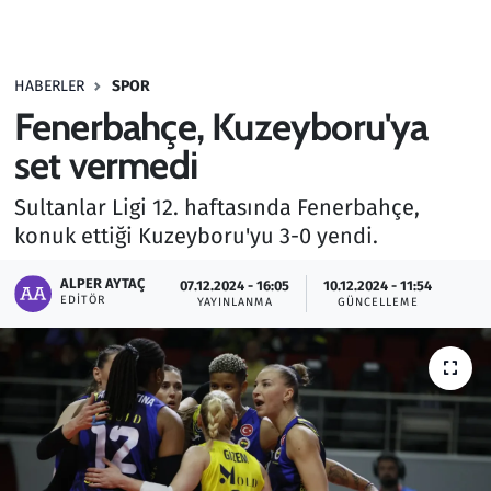
Gündem
HABERLER
SPOR
Haber
Fenerbahçe, Kuzeyboru'ya
Kültür Sanat
set vermedi
Sultanlar Ligi 12. haftasında Fenerbahçe,
Kurumsal Haberler
konuk ettiği Kuzeyboru'yu 3-0 yendi.
Lezzet Durağı
ALPER AYTAÇ
07.12.2024 - 16:05
10.12.2024 - 11:54
EDITÖR
YAYINLANMA
GÜNCELLEME
Memur ve Kamu
Otomobil
Oyun
Ramazan