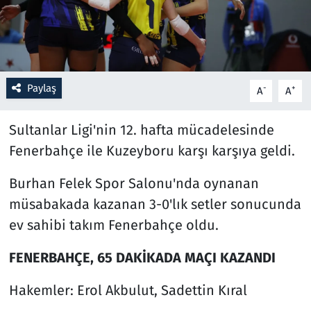
Resmi İlanlar
Rüya Tabirleri
Paylaş
-
+
A
A
Sağlık
Sultanlar Ligi'nin 12. hafta mücadelesinde
Savunma Sanayi
Fenerbahçe ile Kuzeyboru karşı karşıya geldi.
Seçim 2023
Burhan Felek Spor Salonu'nda oynanan
müsabakada kazanan 3-0'lık setler sonucunda
Spor
ev sahibi takım Fenerbahçe oldu.
Teknoloji ve Bilim
FENERBAHÇE, 65 DAKİKADA MAÇI KAZANDI
Televizyon
Hakemler: Erol Akbulut, Sadettin Kıral