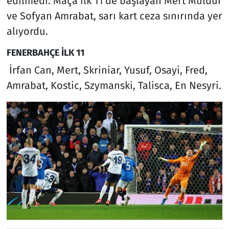
edilmedi. Maça ilk 11'de başlayan Mert Müldür
ve Sofyan Amrabat, sarı kart ceza sınırında yer
alıyordu.
FENERBAHÇE İLK 11
İrfan Can, Mert, Skriniar, Yusuf, Osayi, Fred,
Amrabat, Kostic, Szymanski, Talisca, En Nesyri.