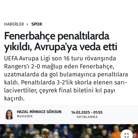
Gündem
HABERLER
SPOR
Haber
Fenerbahçe penaltılarda
Kültür Sanat
yıkıldı, Avrupa'ya veda etti
UEFA Avrupa Ligi son 16 turu rövanşında
Kurumsal Haberler
Rangers'ı 2-0 mağlup eden Fenerbahçe,
uzatmalarda da gol bulamayınca penaltılara
Lezzet Durağı
kaldı. Penaltılarda 3-2'lik skorla elenen sarı-
Memur ve Kamu
lacivertliler, çeyrek final biletini kıl payı
kaçırdı.
Otomobil
HAZAL MIHRACE GÖKSUN
14.03.2025 - 01:55
MUHABIR
YAYINLANMA
Oyun
Ramazan