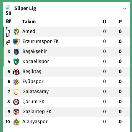
Süper Lig
#
Takım
O
P
Amed
0
0
1
Erzurumspor FK
0
0
2
Başakşehir
0
0
3
Kocaelispor
0
0
4
Beşiktaş
0
0
5
Eyüpspor
0
0
6
Galatasaray
0
0
7
Çorum FK
0
0
8
Gaziantep FK
0
0
9
Alanyaspor
0
0
10