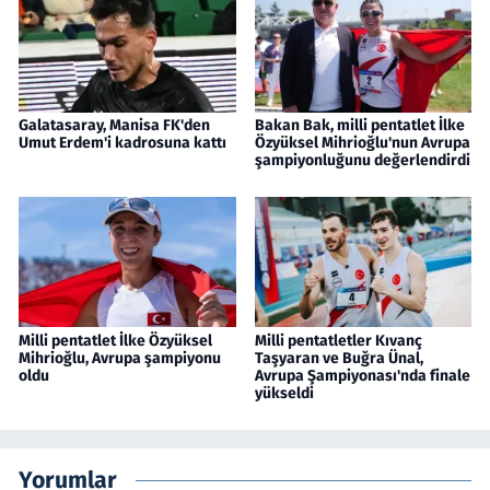
Galatasaray, Manisa FK'den
Bakan Bak, milli pentatlet İlke
Umut Erdem'i kadrosuna kattı
Özyüksel Mihrioğlu'nun Avrupa
şampiyonluğunu değerlendirdi
Milli pentatlet İlke Özyüksel
Milli pentatletler Kıvanç
Mihrioğlu, Avrupa şampiyonu
Taşyaran ve Buğra Ünal,
oldu
Avrupa Şampiyonası'nda finale
yükseldi
Yorumlar