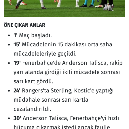
ÖNE ÇIKAN ANLAR
1'
Maç başladı.
15'
Mücadelenin 15 dakikası orta saha
mücadeleleriyle geçildi.
19'
Fenerbahçe'de Anderson Talisca, rakip
yarı alanda girdiği ikili mücadele sonrası
sarı kart gördü.
24'
Rangers'ta Sterling, Kostic'e yaptığı
müdahale sonrası sarı kartla
cezalandırıldı.
30'
Anderson Talisca, Fenerbahçe'yi hızlı
hücuma çıkarmak istedi ancak faulle