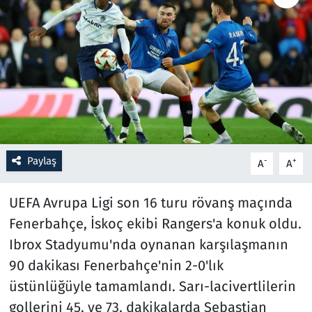
Resmi İlanlar
Rüya Tabirleri
Sağlık
Savunma Sanayi
Paylaş
-
+
A
A
Seçim 2023
UEFA Avrupa Ligi son 16 turu rövanş maçında
Spor
Fenerbahçe, İskoç ekibi Rangers'a konuk oldu.
Ibrox Stadyumu'nda oynanan karşılaşmanın
Teknoloji ve Bilim
90 dakikası Fenerbahçe'nin 2-0'lık
Televizyon
üstünlüğüyle tamamlandı. Sarı-lacivertlilerin
gollerini 45. ve 73. dakikalarda Sebastian