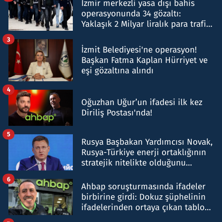
İzmir merkezli yasa dışı bahis
operasyonunda 34 gözaltı:
Yaklaşık 2 Milyar liralık para trafiği
tespit edildi
3
İzmit Belediyesi'ne operasyon!
Başkan Fatma Kaplan Hürriyet ve
eşi gözaltına alındı
4
Oğuzhan Uğur’un ifadesi ilk kez
Diriliş Postası'nda!
5
Rusya Başbakan Yardımcısı Novak,
Rusya-Türkiye enerji ortaklığının
stratejik nitelikte olduğunu
belirtti
6
Ahbap soruşturmasında ifadeler
birbirine girdi: Dokuz şüphelinin
ifadelerinden ortaya çıkan tablo
şok etti