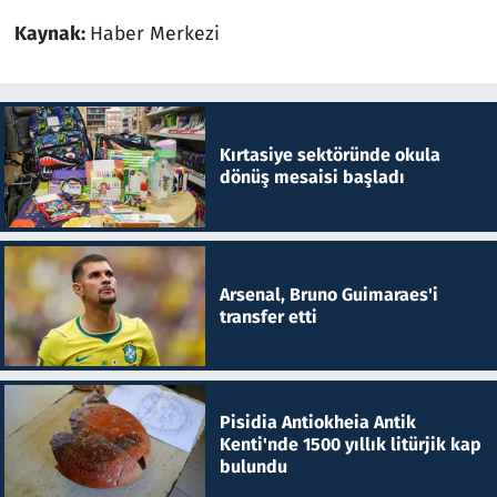
Kaynak:
Haber Merkezi
Kırtasiye sektöründe okula
dönüş mesaisi başladı
Arsenal, Bruno Guimaraes'i
transfer etti
Pisidia Antiokheia Antik
Kenti'nde 1500 yıllık litürjik kap
bulundu