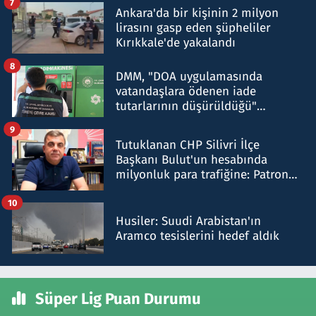
7
Ankara'da bir kişinin 2 milyon
lirasını gasp eden şüpheliler
Kırıkkale'de yakalandı
8
DMM, "DOA uygulamasında
vatandaşlara ödenen iade
tutarlarının düşürüldüğü"
iddiasını yalanladı
9
Tutuklanan CHP Silivri İlçe
Başkanı Bulut'un hesabında
milyonluk para trafiğine: Patron
talimat verdi, ben gönderdim
10
Husiler: Suudi Arabistan'ın
Aramco tesislerini hedef aldık
Süper Lig Puan Durumu