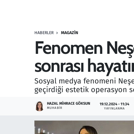
Resmi İlanlar
Rüya Tabirleri
HABERLER
MAGAZIN
Fenomen Neşe
Sağlık
sonrası hayatı
Savunma Sanayi
Seçim 2023
Sosyal medya fenomeni Neşe Ö
geçirdiği estetik operasyon s
Spor
HAZAL MIHRACE GÖKSUN
19.12.2024 - 11:34
Teknoloji ve Bilim
MUHABIR
YAYINLANMA
Televizyon