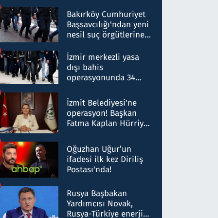
Bakırköy Cumhuriyet
Başsavcılığı'ndan yeni
nesil suç örgütlerine
operasyon: 50 şüpheli
hakkında gözaltı kararı
İzmir merkezli yasa
dışı bahis
operasyonunda 34
gözaltı: Yaklaşık 2
Milyar liralık para
İzmit Belediyesi'ne
trafiği tespit edildi
operasyon! Başkan
Fatma Kaplan Hürriyet
ve eşi gözaltına alındı
Oğuzhan Uğur’un
ifadesi ilk kez Diriliş
Postası'nda!
Rusya Başbakan
Yardımcısı Novak,
Rusya-Türkiye enerji