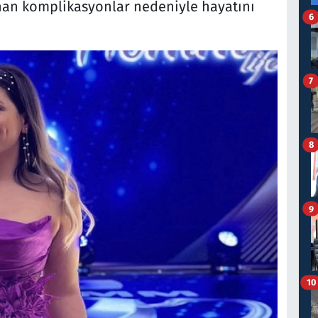
anan komplikasyonlar nedeniyle hayatını
6
7
8
9
10