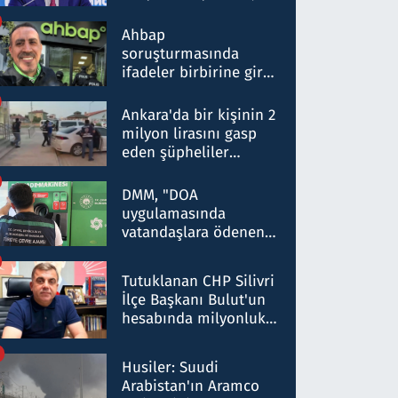
ortaklığının stratejik
nitelikte olduğunu
Ahbap
belirtti
soruşturmasında
ifadeler birbirine girdi:
Dokuz şüphelinin
ifadelerinden ortaya
Ankara'da bir kişinin 2
çıkan tablo şok etti
milyon lirasını gasp
eden şüpheliler
Kırıkkale'de yakalandı
DMM, "DOA
uygulamasında
vatandaşlara ödenen
iade tutarlarının
düşürüldüğü" iddiasını
Tutuklanan CHP Silivri
yalanladı
İlçe Başkanı Bulut'un
hesabında milyonluk
para trafiğine: Patron
talimat verdi, ben
Husiler: Suudi
gönderdim
Arabistan'ın Aramco