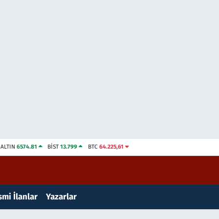
ALTIN
6574.81
BİST
13.799
BTC
64.225,61
mi İlanlar
Yazarlar