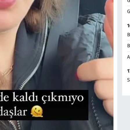
G
G
1
B
B
A
1
S