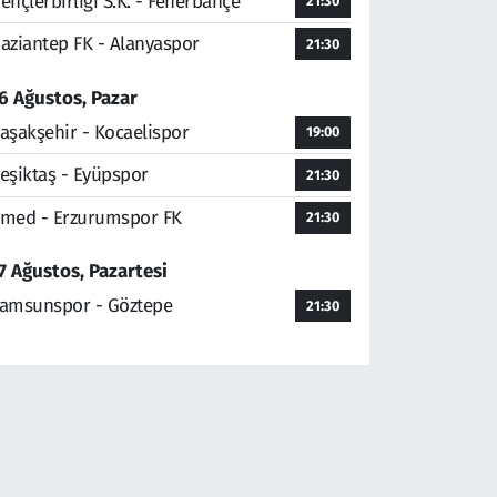
ençlerbirliği S.K. - Fenerbahçe
21:30
aziantep FK - Alanyaspor
21:30
6 Ağustos, Pazar
aşakşehir - Kocaelispor
19:00
eşiktaş - Eyüpspor
21:30
med - Erzurumspor FK
21:30
7 Ağustos, Pazartesi
amsunspor - Göztepe
21:30