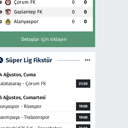
Çorum FK
0
0
8
Gaziantep FK
0
0
9
Alanyaspor
0
0
0
Detaylar için tıklayın
Süper Lig Fikstür
4 Ağustos, Cuma
alatasaray - Çorum FK
21:30
5 Ağustos, Cumartesi
onyaspor - Rizespor
19:00
asımpaşa - Trabzonspor
19:00