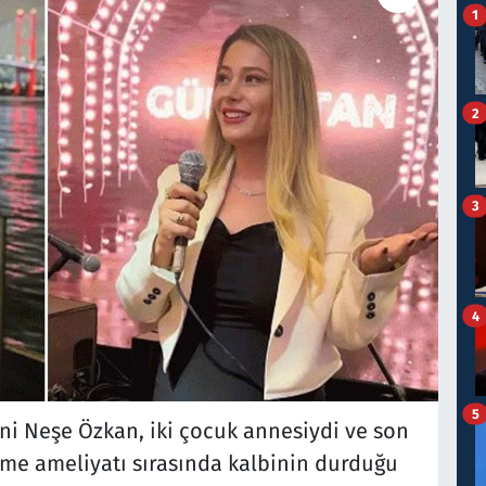
1
2
3
4
5
i Neşe Özkan, iki çocuk annesiydi ve son
tme ameliyatı sırasında kalbinin durduğu