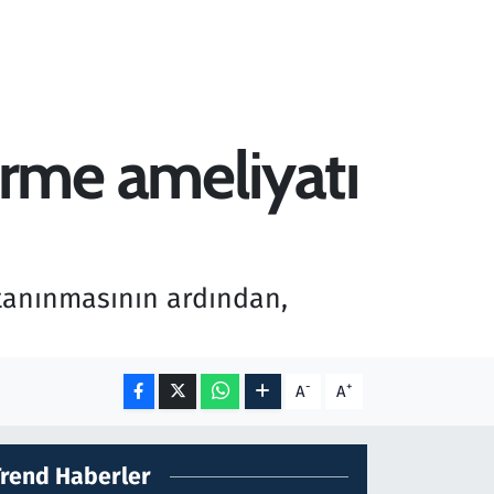
rme ameliyatı
 tanınmasının ardından,
-
+
A
A
Trend Haberler