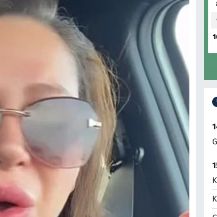
1
1
G
1
K
K