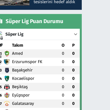
tesislerini hedef aldık
Süper Lig Puan Durumu
Süper Lig
#
Takım
O
P
Amed
0
0
1
Erzurumspor FK
0
0
2
Başakşehir
0
0
3
Kocaelispor
0
0
4
Beşiktaş
0
0
5
Eyüpspor
0
0
6
Galatasaray
0
0
7