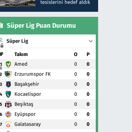
tesislerini hedef aldık
Süper Lig Puan Durumu
Süper Lig
#
Takım
O
P
Amed
0
0
1
Erzurumspor FK
0
0
2
Başakşehir
0
0
3
Kocaelispor
0
0
4
Beşiktaş
0
0
5
Eyüpspor
0
0
6
Galatasaray
0
0
7