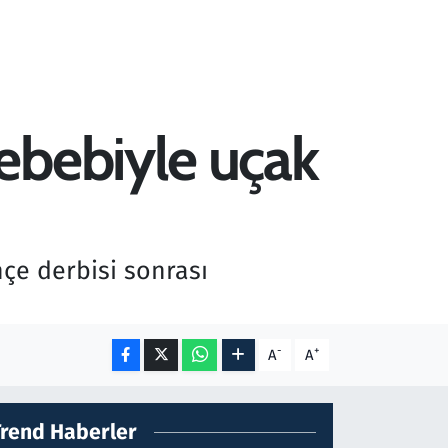
ebebiyle uçak
çe derbisi sonrası
-
+
A
A
Trend Haberler