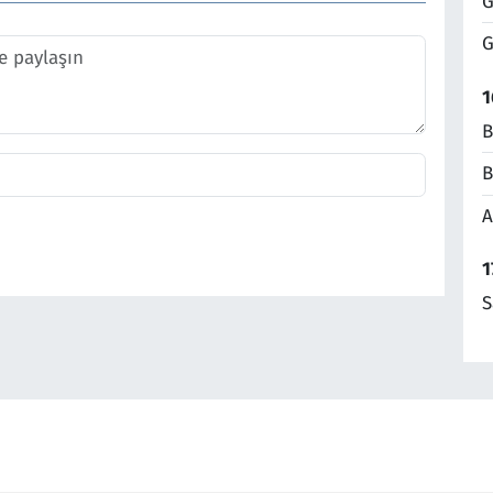
G
G
1
B
B
A
1
S