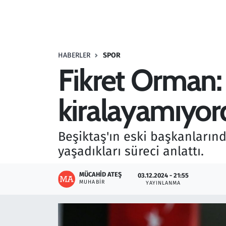
Resmi İlanlar
Rüya Tabirleri
HABERLER
SPOR
Fikret Orman:
Sağlık
kiralayamıyor
Savunma Sanayi
Seçim 2023
Beşiktaş'ın eski başkanların
yaşadıkları süreci anlattı.
Spor
MÜCAHID ATEŞ
03.12.2024 - 21:55
Teknoloji ve Bilim
MUHABIR
YAYINLANMA
Televizyon