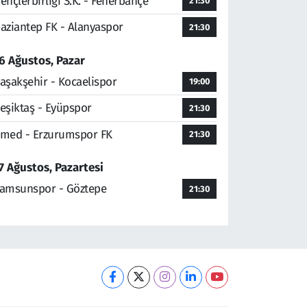
ençlerbirliği S.K. - Fenerbahçe
21:30
aziantep FK - Alanyaspor
21:30
6 Ağustos, Pazar
aşakşehir - Kocaelispor
19:00
eşiktaş - Eyüpspor
21:30
med - Erzurumspor FK
21:30
7 Ağustos, Pazartesi
amsunspor - Göztepe
21:30