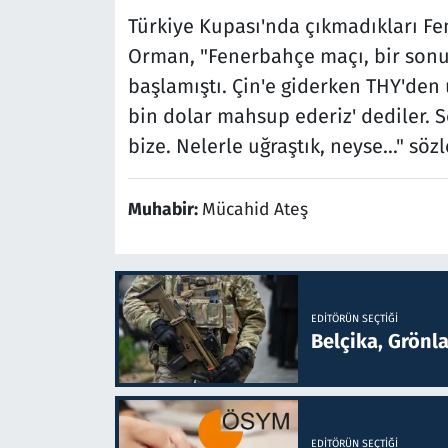
Türkiye Kupası'nda çıkmadıkları F
Orman, "Fenerbahçe maçı, bir sonu
başlamıştı. Çin'e giderken THY'den 
bin dolar mahsup ederiz' dediler. 
bize. Nelerle uğraştık, neyse..." sözle
Muhabir:
Mücahid Ateş
EDITÖRÜN SEÇTIĞI
Belçika, Grönl
EDITÖRÜN SEÇTIĞI