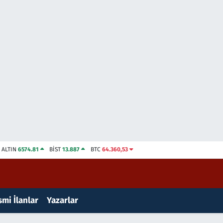
ALTIN
6574.81
BİST
13.887
BTC
64.360,53
mi İlanlar
Yazarlar