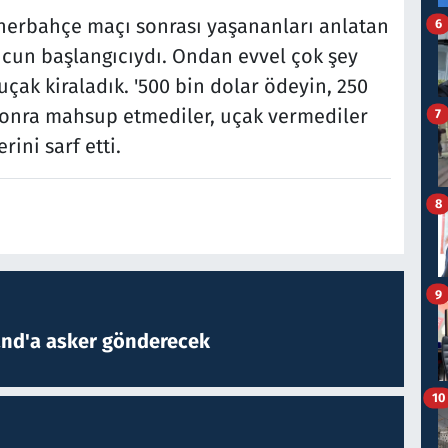
enerbahçe maçı sonrası yaşananları anlatan
6
cun başlangıcıydı. Ondan evvel çok şey
uçak kiraladık. '500 bin dolar ödeyin, 250
Sonra mahsup etmediler, uçak vermediler
7
rini sarf etti.
8
9
and'a asker gönderecek
10