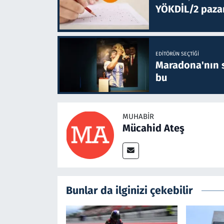
YÖKDİL/2 paza
EDITÖRÜN SEÇTIĞI
Maradona'nın s
bu
MUHABIR
Mücahid Ateş
Bunlar da ilginizi çekebilir