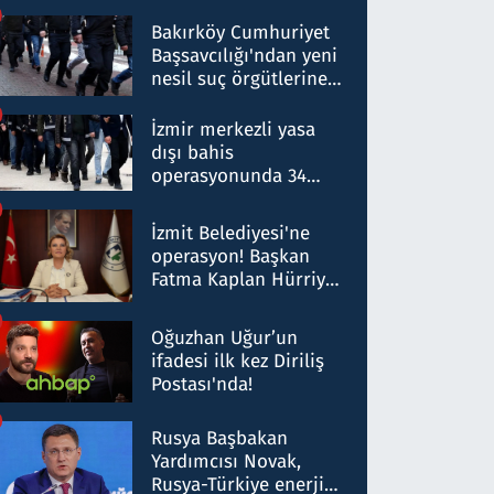
Bakırköy Cumhuriyet
Başsavcılığı'ndan yeni
nesil suç örgütlerine
operasyon: 50 şüpheli
hakkında gözaltı kararı
İzmir merkezli yasa
dışı bahis
operasyonunda 34
gözaltı: Yaklaşık 2
Milyar liralık para
İzmit Belediyesi'ne
trafiği tespit edildi
operasyon! Başkan
Fatma Kaplan Hürriyet
ve eşi gözaltına alındı
Oğuzhan Uğur’un
ifadesi ilk kez Diriliş
Postası'nda!
Rusya Başbakan
Yardımcısı Novak,
Rusya-Türkiye enerji