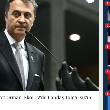
1
2
3
4
5
ret Orman, Ekol TV'de Candaş Tolga Işık'ın