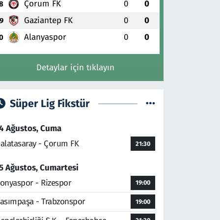
Çorum FK
0
0
8
Gaziantep FK
0
0
9
Alanyaspor
0
0
0
Detaylar için tıklayın
Süper Lig Fikstür
4 Ağustos, Cuma
alatasaray - Çorum FK
21:30
5 Ağustos, Cumartesi
onyaspor - Rizespor
19:00
asımpaşa - Trabzonspor
19:00