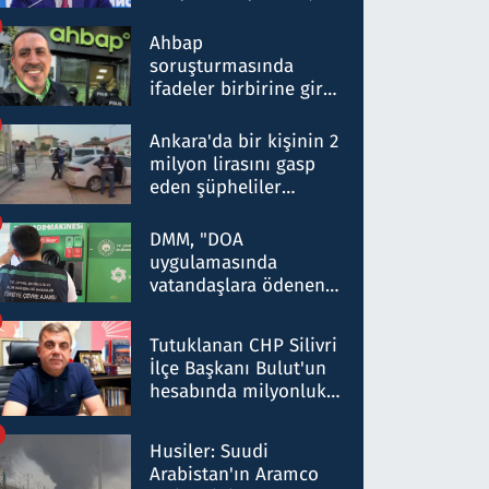
ortaklığının stratejik
nitelikte olduğunu
Ahbap
belirtti
soruşturmasında
ifadeler birbirine girdi:
Dokuz şüphelinin
ifadelerinden ortaya
Ankara'da bir kişinin 2
çıkan tablo şok etti
milyon lirasını gasp
eden şüpheliler
Kırıkkale'de yakalandı
DMM, "DOA
uygulamasında
vatandaşlara ödenen
iade tutarlarının
düşürüldüğü" iddiasını
Tutuklanan CHP Silivri
yalanladı
İlçe Başkanı Bulut'un
hesabında milyonluk
para trafiğine: Patron
talimat verdi, ben
Husiler: Suudi
gönderdim
Arabistan'ın Aramco