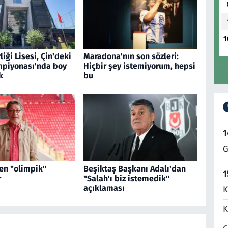
1
liği Lisesi, Çin'deki
Maradona'nın son sözleri:
piyonası'nda boy
Hiçbir şey istemiyorum, hepsi
k
bu
1
G
en "olimpik"
Beşiktaş Başkanı Adalı'dan
1
r
"Salah'ı biz istemedik"
açıklaması
K
K