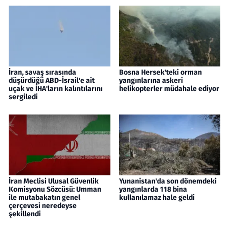
İran, savaş sırasında
Bosna Hersek'teki orman
düşürdüğü ABD-İsrail'e ait
yangınlarına askeri
uçak ve İHA'ların kalıntılarını
helikopterler müdahale ediyor
sergiledi
İran Meclisi Ulusal Güvenlik
Yunanistan'da son dönemdeki
Komisyonu Sözcüsü: Umman
yangınlarda 118 bina
ile mutabakatın genel
kullanılamaz hale geldi
çerçevesi neredeyse
şekillendi