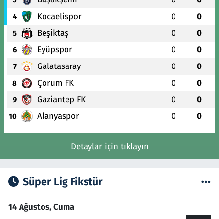
Kocaelispor
0
0
4
Beşiktaş
0
0
5
Eyüpspor
0
0
6
Galatasaray
0
0
7
Çorum FK
0
0
8
Gaziantep FK
0
0
9
Alanyaspor
0
0
10
Detaylar için tıklayın
Süper Lig Fikstür
14 Ağustos, Cuma