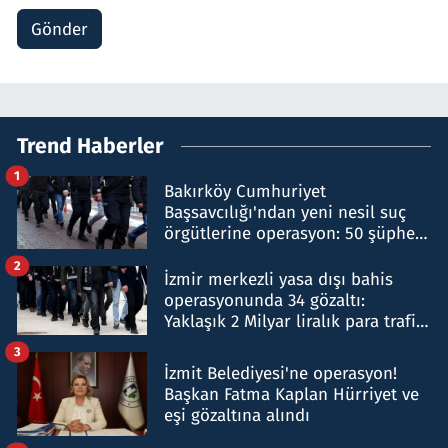
Gönder
Trend Haberler
1
Bakırköy Cumhuriyet
Başsavcılığı'ndan yeni nesil suç
örgütlerine operasyon: 50 şüpheli
hakkında gözaltı kararı
2
İzmir merkezli yasa dışı bahis
operasyonunda 34 gözaltı:
Yaklaşık 2 Milyar liralık para trafiği
tespit edildi
3
İzmit Belediyesi'ne operasyon!
Başkan Fatma Kaplan Hürriyet ve
eşi gözaltına alındı