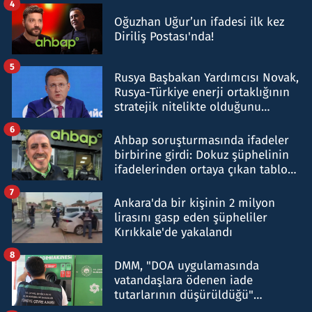
4
Oğuzhan Uğur’un ifadesi ilk kez
Diriliş Postası'nda!
5
Rusya Başbakan Yardımcısı Novak,
Rusya-Türkiye enerji ortaklığının
stratejik nitelikte olduğunu
belirtti
6
Ahbap soruşturmasında ifadeler
birbirine girdi: Dokuz şüphelinin
ifadelerinden ortaya çıkan tablo
şok etti
7
Ankara'da bir kişinin 2 milyon
lirasını gasp eden şüpheliler
Kırıkkale'de yakalandı
8
DMM, "DOA uygulamasında
vatandaşlara ödenen iade
tutarlarının düşürüldüğü"
iddiasını yalanladı