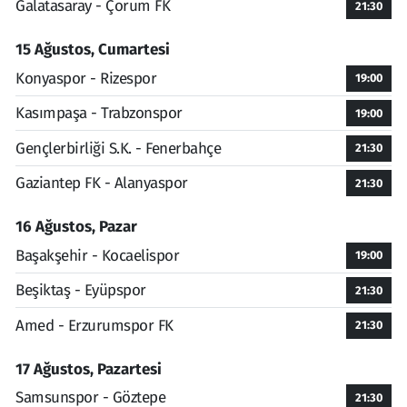
Galatasaray - Çorum FK
21:30
15 Ağustos, Cumartesi
Konyaspor - Rizespor
19:00
Kasımpaşa - Trabzonspor
19:00
Gençlerbirliği S.K. - Fenerbahçe
21:30
Gaziantep FK - Alanyaspor
21:30
16 Ağustos, Pazar
Başakşehir - Kocaelispor
19:00
Beşiktaş - Eyüpspor
21:30
Amed - Erzurumspor FK
21:30
17 Ağustos, Pazartesi
Samsunspor - Göztepe
21:30