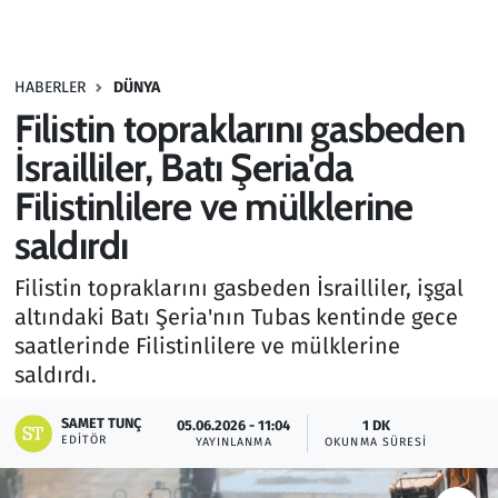
Gündem
HABERLER
DÜNYA
Haber
Filistin topraklarını gasbeden
Kültür Sanat
İsrailliler, Batı Şeria'da
Filistinlilere ve mülklerine
Kurumsal Haberler
saldırdı
Lezzet Durağı
Filistin topraklarını gasbeden İsrailliler, işgal
altındaki Batı Şeria'nın Tubas kentinde gece
Memur ve Kamu
saatlerinde Filistinlilere ve mülklerine
saldırdı.
Otomobil
SAMET TUNÇ
05.06.2026 - 11:04
1 DK
Oyun
EDITÖR
YAYINLANMA
OKUNMA SÜRESI
Ramazan