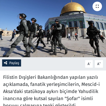
Resmi İlanlar
Rüya Tabirleri
Sağlık
Savunma Sanayi
Seçim 2023
Paylaş
-
+
A
A
Spor
Filistin Dışişleri Bakanlığından yapılan yazılı
Teknoloji ve Bilim
açıklamada, fanatik yerleşimcilerin, Mescid-i
Aksa'daki statükoya aykırı biçimde Yahudilik
Televizyon
inancına göre kutsal sayılan "Şofar" isimli
boruyu çalmasına tepki gösterildi.