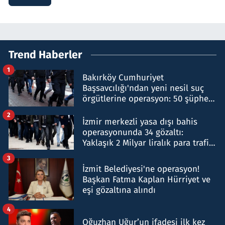
Trend Haberler
1
Bakırköy Cumhuriyet
Başsavcılığı'ndan yeni nesil suç
örgütlerine operasyon: 50 şüpheli
hakkında gözaltı kararı
2
İzmir merkezli yasa dışı bahis
operasyonunda 34 gözaltı:
Yaklaşık 2 Milyar liralık para trafiği
tespit edildi
3
İzmit Belediyesi'ne operasyon!
Başkan Fatma Kaplan Hürriyet ve
eşi gözaltına alındı
4
Oğuzhan Uğur’un ifadesi ilk kez