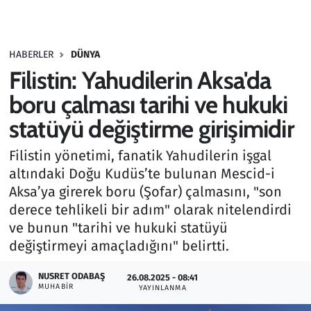
Gündem
HABERLER
DÜNYA
Haber
Filistin: Yahudilerin Aksa'da
Kültür Sanat
boru çalması tarihi ve hukuki
statüyü değiştirme girişimidir
Kurumsal Haberler
Filistin yönetimi, fanatik Yahudilerin işgal
Lezzet Durağı
altındaki Doğu Kudüs’te bulunan Mescid-i
Aksa’ya girerek boru (Şofar) çalmasını, "son
Memur ve Kamu
derece tehlikeli bir adım" olarak nitelendirdi
ve bunun "tarihi ve hukuki statüyü
Otomobil
değiştirmeyi amaçladığını" belirtti.
Oyun
NUSRET ODABAŞ
26.08.2025 - 08:41
MUHABIR
YAYINLANMA
Ramazan