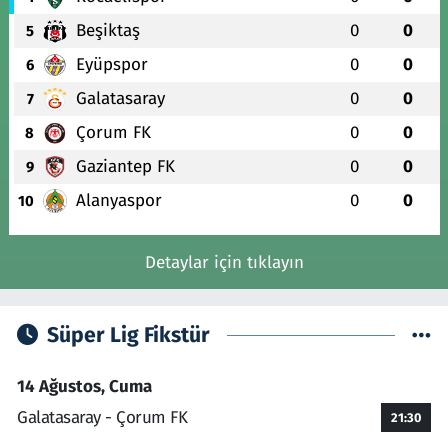
Beşiktaş
0
0
5
Eyüpspor
0
0
6
Galatasaray
0
0
7
Çorum FK
0
0
8
Gaziantep FK
0
0
9
Alanyaspor
0
0
10
Detaylar için tıklayın
Süper Lig Fikstür
14 Ağustos, Cuma
Galatasaray - Çorum FK
21:30