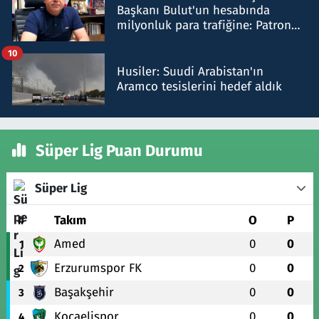
Başkanı Bulut'un hesabında
milyonluk para trafiğine: Patron
talimat verdi, ben gönderdim
10
Husiler: Suudi Arabistan'ın
Aramco tesislerini hedef aldık
Süper Lig Puan Durumu
Süper Lig
#
Takım
O
P
Amed
0
0
1
Erzurumspor FK
0
0
2
Başakşehir
0
0
3
Kocaelispor
0
0
4