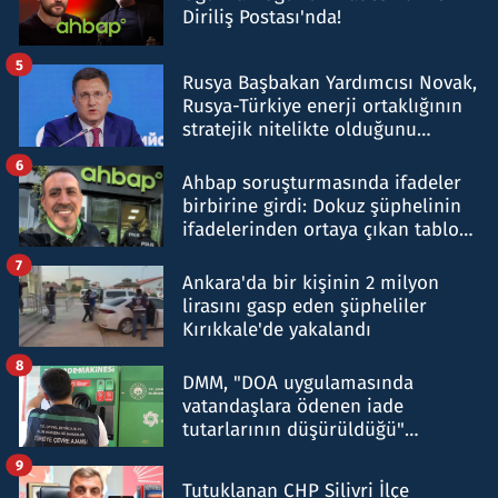
Diriliş Postası'nda!
5
Rusya Başbakan Yardımcısı Novak,
Rusya-Türkiye enerji ortaklığının
stratejik nitelikte olduğunu
belirtti
6
Ahbap soruşturmasında ifadeler
birbirine girdi: Dokuz şüphelinin
ifadelerinden ortaya çıkan tablo
şok etti
7
Ankara'da bir kişinin 2 milyon
lirasını gasp eden şüpheliler
Kırıkkale'de yakalandı
8
DMM, "DOA uygulamasında
vatandaşlara ödenen iade
tutarlarının düşürüldüğü"
iddiasını yalanladı
9
Tutuklanan CHP Silivri İlçe