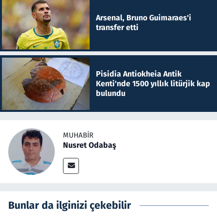
Arsenal, Bruno Guimaraes'i
transfer etti
Pisidia Antiokheia Antik
Kenti'nde 1500 yıllık litürjik kap
bulundu
MUHABIR
Nusret Odabaş
Bunlar da ilginizi çekebilir