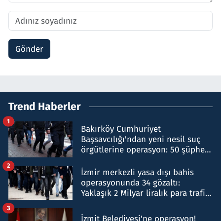
Gönder
Trend Haberler
1
Bakırköy Cumhuriyet
Başsavcılığı'ndan yeni nesil suç
örgütlerine operasyon: 50 şüpheli
hakkında gözaltı kararı
2
İzmir merkezli yasa dışı bahis
operasyonunda 34 gözaltı:
Yaklaşık 2 Milyar liralık para trafiği
tespit edildi
3
İzmit Belediyesi'ne operasyon!