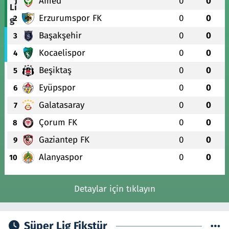
Amed
0
0
1
Erzurumspor FK
0
0
2
Başakşehir
0
0
3
Kocaelispor
0
0
4
Beşiktaş
0
0
5
Eyüpspor
0
0
6
Galatasaray
0
0
7
Çorum FK
0
0
8
Gaziantep FK
0
0
9
Alanyaspor
0
0
10
Detaylar için tıklayın
Süper Lig Fikstür