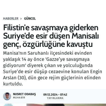
Gündem
HABERLER
GÜNCEL
Haber
Filistin'e savaşmaya giderken
Kültür Sanat
Suriye'de esir düşen Manisalı
genç, özgürlüğüne kavuştu
Kurumsal Haberler
Manisa'nın Saruhanlı ilçesindeki evinden
Lezzet Durağı
yaklaşık 14 ay önce 'Gazze’ye savaşmaya
gidiyorum' diyerek çıkan ve yolculuğunda
Memur ve Kamu
Suriye’de esir düşüp cezaevine konulan Engin
Arslan (30), dün gece rejim güçlerinin elinden
Otomobil
kurtuldu.
Oyun
NUSRET ODABAŞ
09.12.2024 - 07:42
MUHABIR
YAYINLANMA
Ramazan