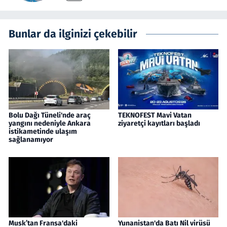
Bunlar da ilginizi çekebilir
Bolu Dağı Tüneli'nde araç
TEKNOFEST Mavi Vatan
yangını nedeniyle Ankara
ziyaretçi kayıtları başladı
istikametinde ulaşım
sağlanamıyor
Musk’tan Fransa'daki
Yunanistan'da Batı Nil virüsü