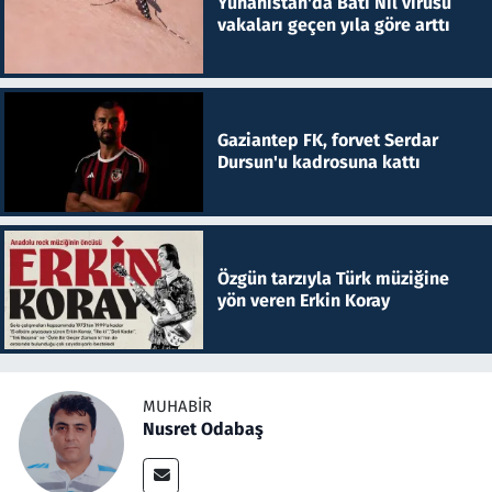
Yunanistan'da Batı Nil virüsü
vakaları geçen yıla göre arttı
Gaziantep FK, forvet Serdar
Dursun'u kadrosuna kattı
Özgün tarzıyla Türk müziğine
yön veren Erkin Koray
MUHABIR
Nusret Odabaş