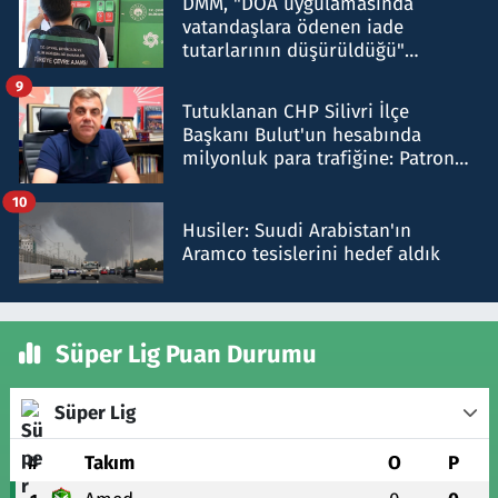
DMM, "DOA uygulamasında
vatandaşlara ödenen iade
tutarlarının düşürüldüğü"
iddiasını yalanladı
9
Tutuklanan CHP Silivri İlçe
Başkanı Bulut'un hesabında
milyonluk para trafiğine: Patron
talimat verdi, ben gönderdim
10
Husiler: Suudi Arabistan'ın
Aramco tesislerini hedef aldık
Süper Lig Puan Durumu
Süper Lig
#
Takım
O
P