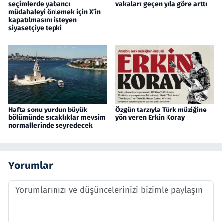
seçimlerde yabancı
vakaları geçen yıla göre arttı
müdahaleyi önlemek için X’in
kapatılmasını isteyen
siyasetçiye tepki
Hafta sonu yurdun büyük
Özgün tarzıyla Türk müziğine
bölümünde sıcaklıklar mevsim
yön veren Erkin Koray
normallerinde seyredecek
Yorumlar