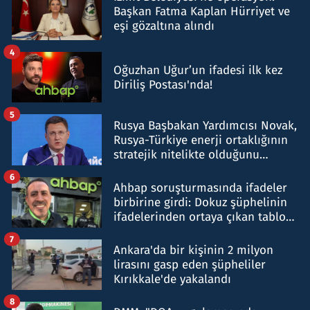
Başkan Fatma Kaplan Hürriyet ve
eşi gözaltına alındı
4
Oğuzhan Uğur’un ifadesi ilk kez
Diriliş Postası'nda!
5
Rusya Başbakan Yardımcısı Novak,
Rusya-Türkiye enerji ortaklığının
stratejik nitelikte olduğunu
belirtti
6
Ahbap soruşturmasında ifadeler
birbirine girdi: Dokuz şüphelinin
ifadelerinden ortaya çıkan tablo
şok etti
7
Ankara'da bir kişinin 2 milyon
lirasını gasp eden şüpheliler
Kırıkkale'de yakalandı
8