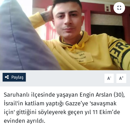
Resmi İlanlar
Rüya Tabirleri
Sağlık
Savunma Sanayi
Seçim 2023
Paylaş
-
+
A
A
Spor
Saruhanlı ilçesinde yaşayan Engin Arslan (30),
Teknoloji ve Bilim
İsrail'in katliam yaptığı Gazze’ye 'savaşmak
için' gittiğini söyleyerek geçen yıl 11 Ekim’de
Televizyon
evinden ayrıldı.