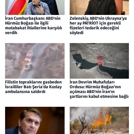
İran Cumhurbaşkanı: ABD'nin
Zelenskiy, ABD'nin Ukrayna'ya
Hürmüz Boğazı ile ilgili
her ay PATRİOT için gerekli
mutabakat ihlallerine karşılık
füzeleri tedarik edeceğini
verdik
söyledi
Filistin topraklarını gasbeden
İran Devrim Muhafızları
İsrailliler Batı Şeria'da Kızılay
Ordusu: Hürmüz Boğazı'nın
ambulansına saldırdı
açılması ABD'nin İran'ın
şartlarını kabul etmesine bağlı