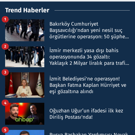
Trend Haberler
1
Bakırköy Cumhuriyet
Başsavcılığı'ndan yeni nesil suç
örgütlerine operasyon: 50 şüpheli
hakkında gözaltı kararı
2
İzmir merkezli yasa dışı bahis
operasyonunda 34 gözaltı:
Yaklaşık 2 Milyar liralık para trafiği
tespit edildi
3
İzmit Belediyesi'ne operasyon!
Başkan Fatma Kaplan Hürriyet ve
eşi gözaltına alındı
4
Oğuzhan Uğur’un ifadesi ilk kez
Diriliş Postası'nda!
5
Rusya Başbakan Yardımcısı Novak,