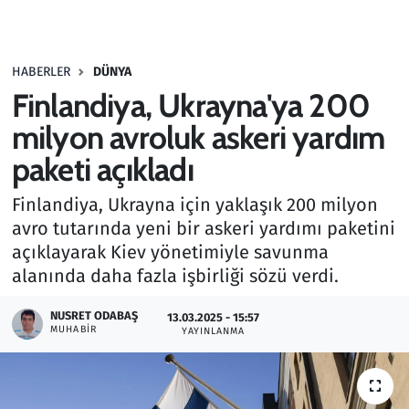
Gündem
HABERLER
DÜNYA
Haber
Finlandiya, Ukrayna'ya 200
Kültür Sanat
milyon avroluk askeri yardım
paketi açıkladı
Kurumsal Haberler
Finlandiya, Ukrayna için yaklaşık 200 milyon
Lezzet Durağı
avro tutarında yeni bir askeri yardımı paketini
açıklayarak Kiev yönetimiyle savunma
Memur ve Kamu
alanında daha fazla işbirliği sözü verdi.
Otomobil
NUSRET ODABAŞ
13.03.2025 - 15:57
MUHABIR
YAYINLANMA
Oyun
Ramazan