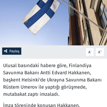
Resmi İlanlar
Rüya Tabirleri
Sağlık
Savunma Sanayi
Paylaş
-
+
A
A
Seçim 2023
Ulusal basındaki habere göre, Finlandiya
Spor
Savunma Bakanı Antti Edvard Hakkanen,
başkent Helsinki'de Ukrayna Savunma Bakanı
Teknoloji ve Bilim
Rüstem Umerov ile yaptığı görüşmede,
mutabakat zaptı imzaladı.
Televizyon
İmza töreninde konuşan Hakkanen,