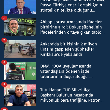
Rusya-Türkiye enerji ortaklığının
stratejik nitelikte olduğunu
belirtti
6
Ahbap soruşturmasında ifadeler
birbirine girdi: Dokuz şüphelinin
ifadelerinden ortaya çıkan tablo
şok etti
7
Ankara'da bir kişinin 2 milyon
lirasını gasp eden şüpheliler
Kırıkkale'de yakalandı
8
DMM, "DOA uygulamasında
vatandaşlara ödenen iade
tutarlarının düşürüldüğü"
iddiasını yalanladı
9
Tutuklanan CHP Silivri İlçe
Başkanı Bulut'un hesabında
milyonluk para trafiğine: Patron
talimat verdi, ben gönderdim
10