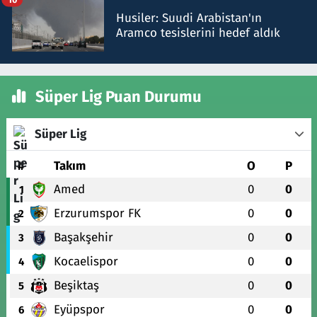
Husiler: Suudi Arabistan'ın
Aramco tesislerini hedef aldık
Süper Lig Puan Durumu
Süper Lig
#
Takım
O
P
Amed
0
0
1
Erzurumspor FK
0
0
2
Başakşehir
0
0
3
Kocaelispor
0
0
4
Beşiktaş
0
0
5
Eyüpspor
0
0
6