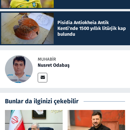
Pisidia Antiokheia Antik
Kenti'nde 1500 yıllık litürjik kap
bulundu
MUHABIR
Nusret Odabaş
Bunlar da ilginizi çekebilir