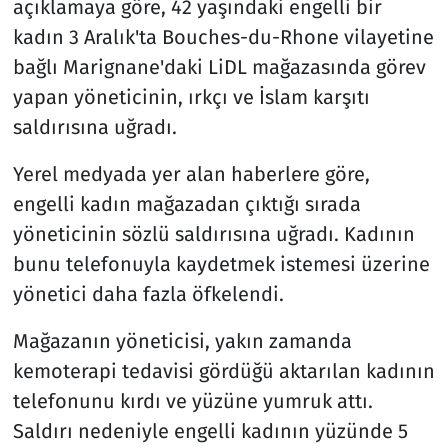
açıklamaya göre, 42 yaşındaki engelli bir
kadın 3 Aralık'ta Bouches-du-Rhone vilayetine
Resmi İlanlar
bağlı Marignane'daki LiDL mağazasında görev
yapan yöneticinin, ırkçı ve İslam karşıtı
Rüya Tabirleri
saldırısına uğradı.
Sağlık
Yerel medyada yer alan haberlere göre,
Savunma Sanayi
engelli kadın mağazadan çıktığı sırada
yöneticinin sözlü saldırısına uğradı. Kadının
Seçim 2023
bunu telefonuyla kaydetmek istemesi üzerine
yönetici daha fazla öfkelendi.
Spor
Mağazanın yöneticisi, yakın zamanda
Teknoloji ve Bilim
kemoterapi tedavisi gördüğü aktarılan kadının
telefonunu kırdı ve yüzüne yumruk attı.
Televizyon
Saldırı nedeniyle engelli kadının yüzünde 5