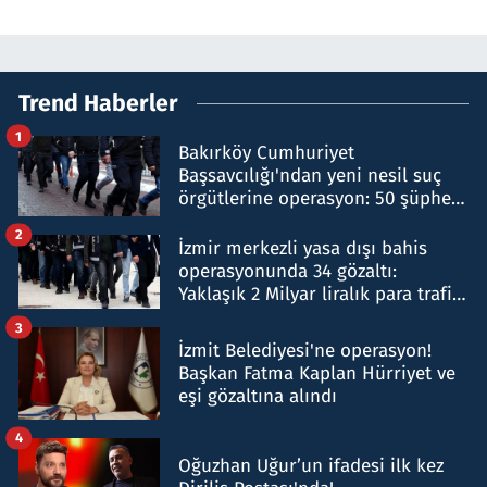
Trend Haberler
1
Bakırköy Cumhuriyet
Başsavcılığı'ndan yeni nesil suç
örgütlerine operasyon: 50 şüpheli
hakkında gözaltı kararı
2
İzmir merkezli yasa dışı bahis
operasyonunda 34 gözaltı:
Yaklaşık 2 Milyar liralık para trafiği
tespit edildi
3
İzmit Belediyesi'ne operasyon!
Başkan Fatma Kaplan Hürriyet ve
eşi gözaltına alındı
4
Oğuzhan Uğur’un ifadesi ilk kez