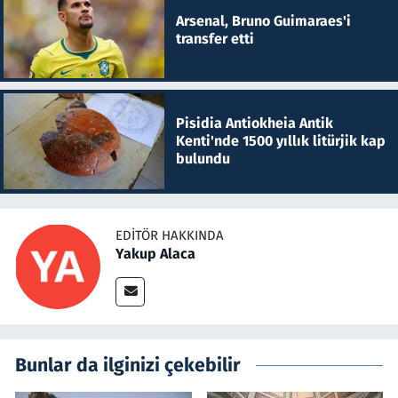
Arsenal, Bruno Guimaraes'i
transfer etti
Pisidia Antiokheia Antik
Kenti'nde 1500 yıllık litürjik kap
bulundu
EDITÖR HAKKINDA
Yakup Alaca
Bunlar da ilginizi çekebilir