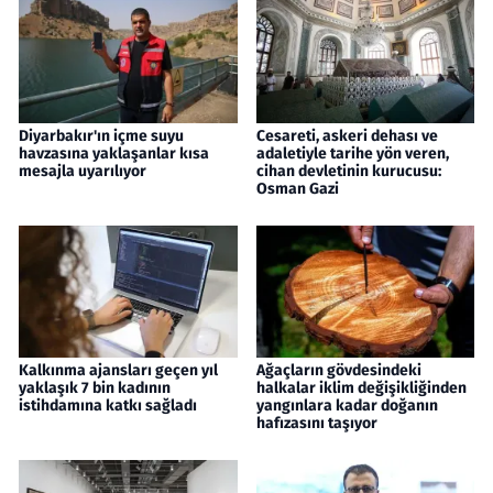
Diyarbakır'ın içme suyu
Cesareti, askeri dehası ve
havzasına yaklaşanlar kısa
adaletiyle tarihe yön veren,
mesajla uyarılıyor
cihan devletinin kurucusu:
Osman Gazi
Kalkınma ajansları geçen yıl
Ağaçların gövdesindeki
yaklaşık 7 bin kadının
halkalar iklim değişikliğinden
istihdamına katkı sağladı
yangınlara kadar doğanın
hafızasını taşıyor