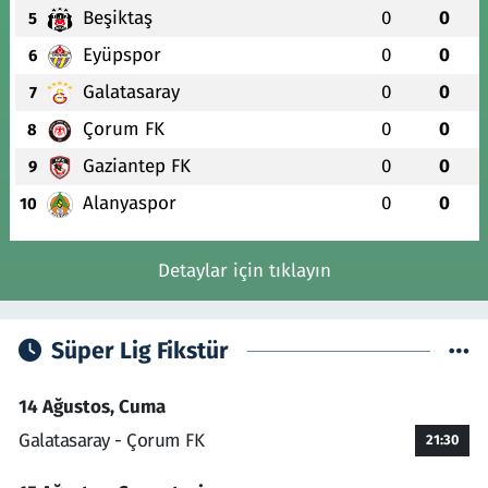
Beşiktaş
0
0
5
Eyüpspor
0
0
6
Galatasaray
0
0
7
Çorum FK
0
0
8
Gaziantep FK
0
0
9
Alanyaspor
0
0
10
Detaylar için tıklayın
Süper Lig Fikstür
14 Ağustos, Cuma
Galatasaray - Çorum FK
21:30