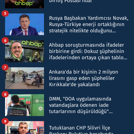
Diriliş Postası'nda!
5
Rusya Başbakan Yardımcısı Novak,
Rusya-Türkiye enerji ortaklığının
stratejik nitelikte olduğunu
belirtti
6
Ahbap soruşturmasında ifadeler
birbirine girdi: Dokuz şüphelinin
ifadelerinden ortaya çıkan tablo
şok etti
7
Ankara'da bir kişinin 2 milyon
lirasını gasp eden şüpheliler
Kırıkkale'de yakalandı
8
DMM, "DOA uygulamasında
vatandaşlara ödenen iade
tutarlarının düşürüldüğü"
iddiasını yalanladı
9
Tutuklanan CHP Silivri İlçe