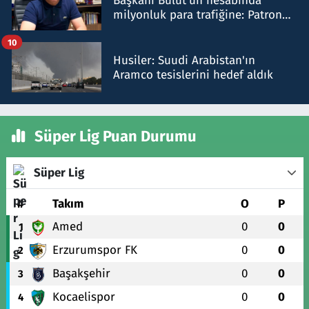
Başkanı Bulut'un hesabında
milyonluk para trafiğine: Patron
talimat verdi, ben gönderdim
10
Husiler: Suudi Arabistan'ın
Aramco tesislerini hedef aldık
Süper Lig Puan Durumu
Süper Lig
#
Takım
O
P
Amed
0
0
1
Erzurumspor FK
0
0
2
Başakşehir
0
0
3
Kocaelispor
0
0
4