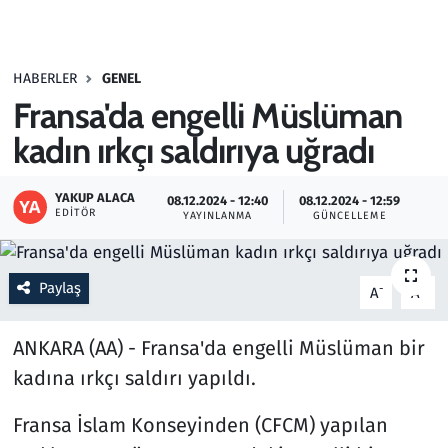
Gündem
HABERLER
GENEL
Haber
Fransa'da engelli Müslüman
Kültür Sanat
kadın ırkçı saldırıya uğradı
Kurumsal Haberler
YAKUP ALACA
08.12.2024 - 12:40
08.12.2024 - 12:59
EDITÖR
YAYINLANMA
GÜNCELLEME
Lezzet Durağı
Paylaş
Memur ve Kamu
-
+
A
A
Otomobil
ANKARA (AA) - Fransa'da engelli Müslüman bir
kadına ırkçı saldırı yapıldı.
Oyun
Fransa İslam Konseyinden (CFCM) yapılan
Ramazan