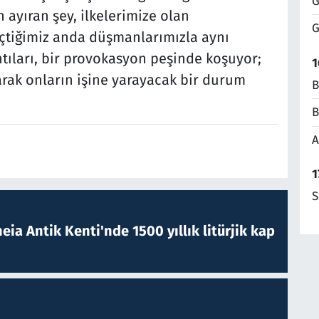
G
ayıran şey, ilkelerimize olan
G
eçtiğimiz anda düşmanlarımızla aynı
ntıları, bir provokasyon peşinde koşuyor;
1
arak onların işine yarayacak bir durum
B
B
A
1
S
eia Antik Kenti'nde 1500 yıllık litürjik kap