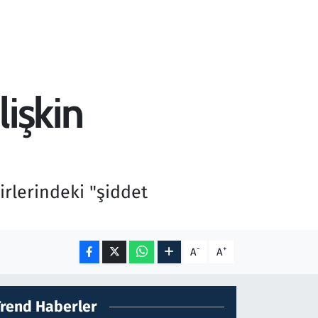
lişkin
irlerindeki "şiddet
-
+
A
A
Trend Haberler