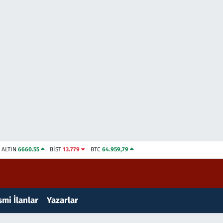
ALTIN
6660.55
BİST
13.779
BTC
64.959,79
mi İlanlar
Yazarlar