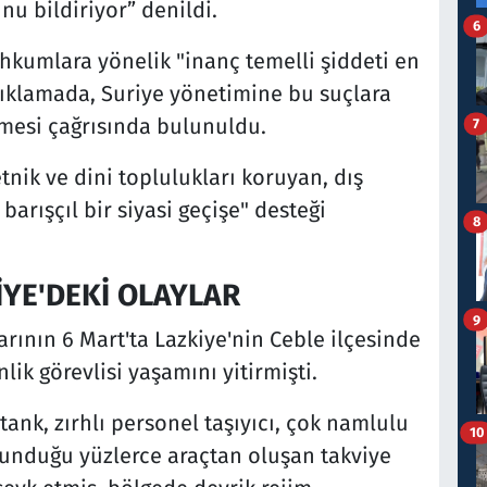
u bildiriyor” denildi.
6
ahkumlara yönelik "inanç temelli şiddeti en
açıklamada, Suriye yönetimine bu suçlara
mesi çağrısında bulunuldu.
7
tnik ve dini toplulukları koruyan, dış
arışçıl bir siyasi geçişe" desteği
8
İYE'DEKİ OLAYLAR
9
arının 6 Mart'ta Lazkiye'nin Ceble ilçesinde
lik görevlisi yaşamını yitirmişti.
tank, zırhlı personel taşıyıcı, çok namlulu
10
ulunduğu yüzlerce araçtan oluşan takviye