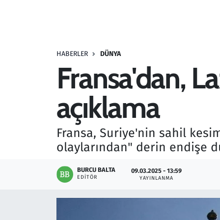
Resmi İlanlar
Rüya Tabirleri
HABERLER
DÜNYA
Fransa'dan, Laz
Sağlık
açıklama
Savunma Sanayi
Seçim 2023
Fransa, Suriye'nin sahil kesi
olaylarından" derin endişe d
Spor
BURCU BALTA
09.03.2025 - 13:59
Teknoloji ve Bilim
EDITÖR
YAYINLANMA
Televizyon