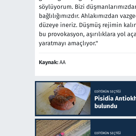
söylüyorum. Bizi düşmanlarımızdan 
bağlılığımızdır. Ahlakımızdan vazg
düzeye ineriz. Düşmüş rejimin kalı
bu provokasyon, aşırılıklara yol aç
yaratmayı amaçlıyor."
Kaynak:
AA
EDITÖRÜN SEÇTIĞI
Pisidia Antiokh
bulundu
EDITÖRÜN SEÇTIĞI