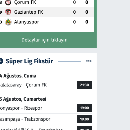
Çorum FK
0
0
8
Gaziantep FK
0
0
9
Alanyaspor
0
0
0
Detaylar için tıklayın
Süper Lig Fikstür
4 Ağustos, Cuma
alatasaray - Çorum FK
21:30
5 Ağustos, Cumartesi
onyaspor - Rizespor
19:00
asımpaşa - Trabzonspor
19:00