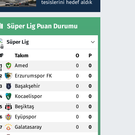
tesislerini hedef aldık
Süper Lig Puan Durumu
Süper Lig
#
Takım
O
P
Amed
0
0
1
Erzurumspor FK
0
0
2
Başakşehir
0
0
3
Kocaelispor
0
0
4
Beşiktaş
0
0
5
Eyüpspor
0
0
6
Galatasaray
0
0
7