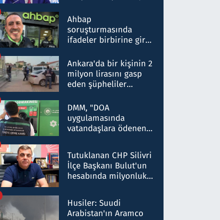
ortaklığının stratejik
nitelikte olduğunu
Ahbap
belirtti
soruşturmasında
ifadeler birbirine girdi:
Dokuz şüphelinin
ifadelerinden ortaya
Ankara'da bir kişinin 2
çıkan tablo şok etti
milyon lirasını gasp
eden şüpheliler
Kırıkkale'de yakalandı
DMM, "DOA
uygulamasında
vatandaşlara ödenen
iade tutarlarının
düşürüldüğü" iddiasını
Tutuklanan CHP Silivri
yalanladı
İlçe Başkanı Bulut'un
hesabında milyonluk
para trafiğine: Patron
talimat verdi, ben
Husiler: Suudi
gönderdim
Arabistan'ın Aramco