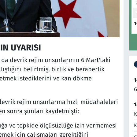
1
N UYARISI
a devrik rejim unsurlarının 6 Mart'taki
ıştığını belirtmiş, birlik ve beraberlik
 etmek istediklerini ve kan dökme
1
G
devrik rejim unsurlarına hızlı müdahaleleri
1
ten sonra şunları kaydetmişti:
K
lığa ve tepkide ölçüsüzlüğe izin vermemesi
K
mek için çalışmaları gerektiğini