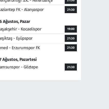
ençlerbirliği S.K. - Fenerbahçe
21:30
aziantep FK - Alanyaspor
21:30
6 Ağustos, Pazar
aşakşehir - Kocaelispor
19:00
eşiktaş - Eyüpspor
21:30
med - Erzurumspor FK
21:30
7 Ağustos, Pazartesi
amsunspor - Göztepe
21:30