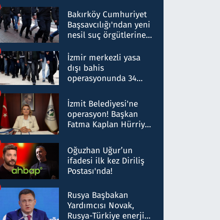
Bakırköy Cumhuriyet
Başsavcılığı'ndan yeni
nesil suç örgütlerine
operasyon: 50 şüpheli
hakkında gözaltı kararı
İzmir merkezli yasa
dışı bahis
operasyonunda 34
gözaltı: Yaklaşık 2
Milyar liralık para
İzmit Belediyesi'ne
trafiği tespit edildi
operasyon! Başkan
Fatma Kaplan Hürriyet
ve eşi gözaltına alındı
Oğuzhan Uğur’un
ifadesi ilk kez Diriliş
Postası'nda!
Rusya Başbakan
Yardımcısı Novak,
Rusya-Türkiye enerji