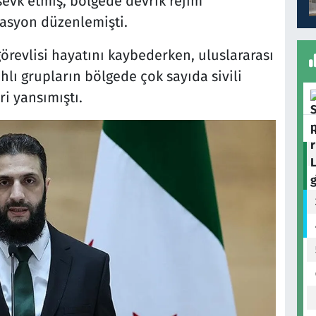
e sevk etmiş, bölgede devrik rejim
rasyon düzenlemişti.
örevlisi hayatını kaybederken, uluslararası
hlı grupların bölgede çok sayıda sivili
ri yansımıştı.