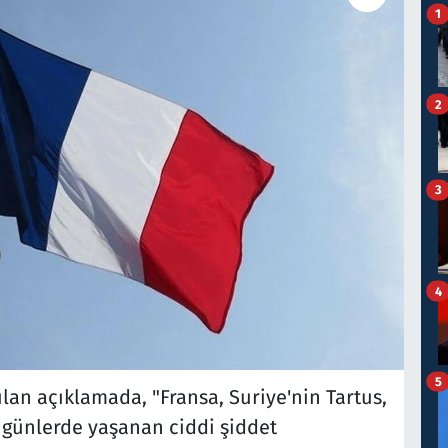
1
2
3
4
5
ılan açıklamada, "Fransa, Suriye'nin Tartus,
 günlerde yaşanan ciddi şiddet