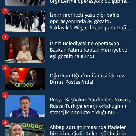
örgütlerine operasyon: 50 şüpheli
hakkında gözaltı kararı
2
İzmir merkezli yasa dışı bahis
operasyonunda 34 gözaltı:
Yaklaşık 2 Milyar liralık para trafiği
tespit edildi
3
İzmit Belediyesi'ne operasyon!
Başkan Fatma Kaplan Hürriyet ve
eşi gözaltına alındı
4
Oğuzhan Uğur’un ifadesi ilk kez
Diriliş Postası'nda!
5
Rusya Başbakan Yardımcısı Novak,
Rusya-Türkiye enerji ortaklığının
stratejik nitelikte olduğunu
belirtti
6
Ahbap soruşturmasında ifadeler
birbirine girdi: Dokuz şüphelinin