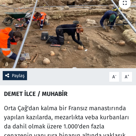
Resmi İlanlar
Rüya Tabirleri
Sağlık
Savunma Sanayi
Paylaş
Seçim 2023
-
+
A
A
Spor
DEMET İLCE / MUHABİR
Teknoloji ve Bilim
Orta Çağ'dan kalma bir Fransız manastırında
yapılan kazılarda, mezarlıkta veba kurbanları
Televizyon
da dahil olmak üzere 1.000'den fazla
cenazenin yanı sıra binanın altında yaklaşık