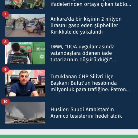
ifadelerinden ortaya çıkan tablo
şok etti
7
Ankara'da bir kişinin 2 milyon
lirasını gasp eden şüpheliler
Kırıkkale'de yakalandı
8
DMM, "DOA uygulamasında
vatandaşlara ödenen iade
tutarlarının düşürüldüğü"
iddiasını yalanladı
9
Tutuklanan CHP Silivri İlçe
Başkanı Bulut'un hesabında
milyonluk para trafiğine: Patron
talimat verdi, ben gönderdim
10
Husiler: Suudi Arabistan'ın
Aramco tesislerini hedef aldık