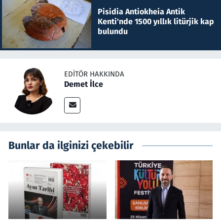
Pisidia Antiokheia Antik
Kenti'nde 1500 yıllık litürjik kap
bulundu
EDITÖR HAKKINDA
Demet İlce
Bunlar da ilginizi çekebilir