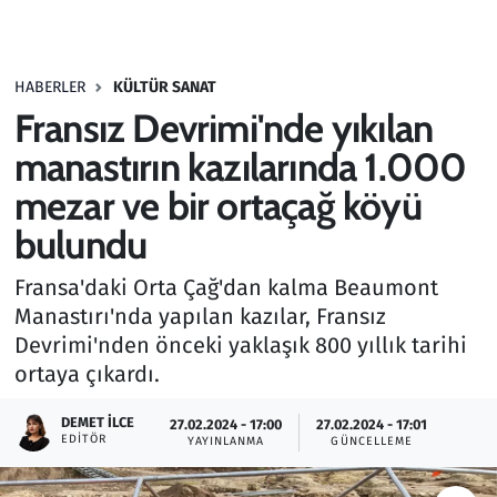
Gündem
HABERLER
KÜLTÜR SANAT
Haber
Fransız Devrimi'nde yıkılan
Kültür Sanat
manastırın kazılarında 1.000
mezar ve bir ortaçağ köyü
Kurumsal Haberler
bulundu
Lezzet Durağı
Fransa'daki Orta Çağ'dan kalma Beaumont
Manastırı'nda yapılan kazılar, Fransız
Memur ve Kamu
Devrimi'nden önceki yaklaşık 800 yıllık tarihi
ortaya çıkardı.
Otomobil
DEMET İLCE
27.02.2024 - 17:00
27.02.2024 - 17:01
Oyun
EDITÖR
YAYINLANMA
GÜNCELLEME
Ramazan