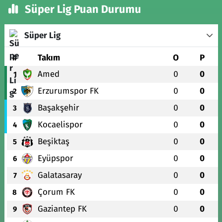
Süper Lig Puan Durumu
Süper Lig
#
Takım
O
P
Amed
0
0
1
Erzurumspor FK
0
0
2
Başakşehir
0
0
3
Kocaelispor
0
0
4
Beşiktaş
0
0
5
Eyüpspor
0
0
6
Galatasaray
0
0
7
Çorum FK
0
0
8
Gaziantep FK
0
0
9